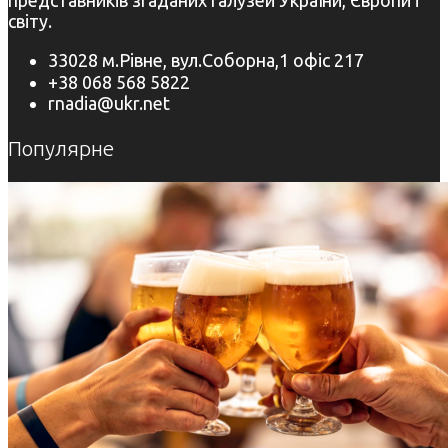
представників згаданих галузей України, Європи і
світу.
33028 м.Рівне, вул.Соборна,1 офіс 217
+38 068 568 5822
rnadia@ukr.net
Популярне