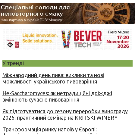
У тренді
Міжнародний день пива: виклики та нові
можливості українського пивоваріння
Не-Saccharomyces: як нетрадиційні дріжджі
змінюють сучасне пивоваріння
Як підготуватися до сезону переробки винограду
2026: практичний семінар на KRITSKI WINERY
Трансформація ринку напоїв у Європі: