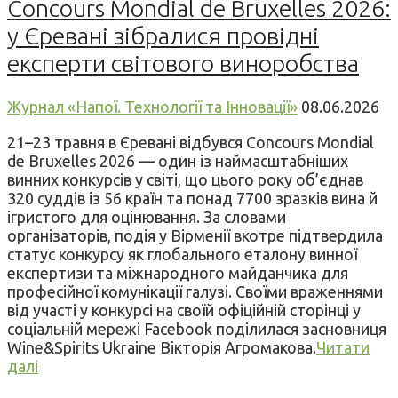
Concours Mondial de Bruxelles 2026:
у Єревані зібралися провідні
експерти світового виноробства
Журнал «Напої. Технології та Інновації»
08.06.2026
21–23 травня в Єревані відбувся Concours Mondial
de Bruxelles 2026 — один із наймасштабніших
винних конкурсів у світі, що цього року об’єднав
320 суддів із 56 країн та понад 7700 зразків вина й
ігристого для оцінювання. За словами
організаторів, подія у Вірменії вкотре підтвердила
статус конкурсу як глобального еталону винної
експертизи та міжнародного майданчика для
професійної комунікації галузі. Своїми враженнями
від участі у конкурсі на своїй офіційній сторінці у
соціальній мережі Facebook поділилася засновниця
Wine&Spirits Ukraine Вікторія Агромакова.
Читати
далі