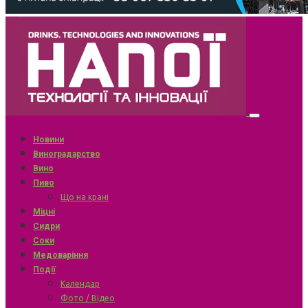
Новини
Виноградарство
Вино
Пиво
Що на крані
Міцні
Сидри
Соки
Медоваріння
Події
Календар
Фото / Відео