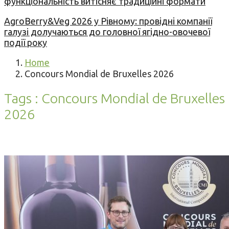
функціональність витісняє традиційні формати
AgroBerry&Veg 2026 у Рівному: провідні компанії
галузі долучаються до головної ягідно-овочевої
події року
Home
Concours Mondial de Bruxelles 2026
Tags : Concours Mondial de Bruxelles
2026