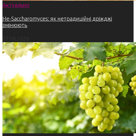
Актуально
Не-Saccharomyces: як нетрадиційні дріжджі
змінюють
07.08.2026