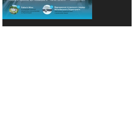
© 2013-2026 Засновники: Конєва К.В., Ящук Н.І.
Назва, концепція та дизайн проєктів медіагрупи
«Технології та Інновації» охороняється Законом
«Про авторське право». Редакція не відповідає за
тексти рекламних оголошень. Думка редакції
може не збігатися з точками зору авторів
публікацій. Передрук – з письмового дозволу
авторів проєкту.