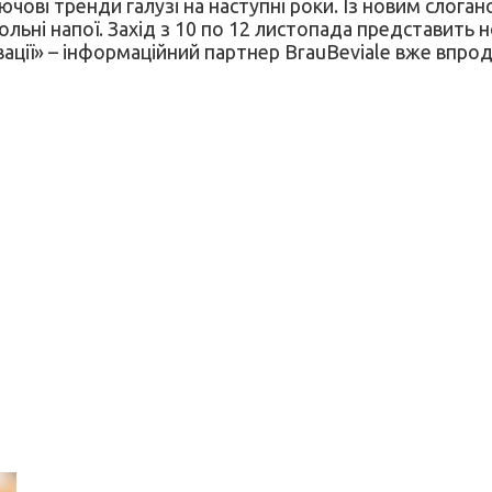
лючові тренди галузі на наступні роки. Із новим слог
льні напої. Захід з 10 по 12 листопада представить 
новації» – інформаційний партнер BrauBeviale вже впро