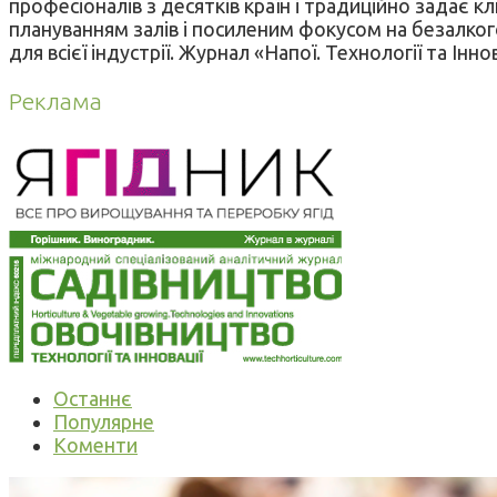
професіоналів з десятків країн і традиційно задає к
плануванням залів і посиленим фокусом на безалкого
для всієї індустрії. Журнал «Напої. Технології та Ін
Реклама
Останнє
Популярне
Коменти