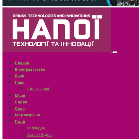
Новини
Виноградарство
Вино
Пиво
Що на крані
Міцні
Сидри
Соки
Медоваріння
Події
Календар
Фото / Відео