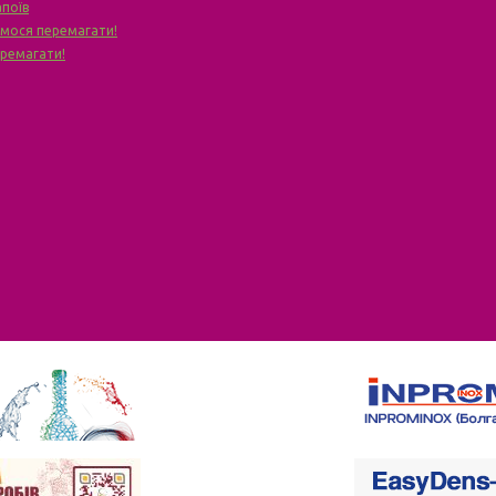
апоїв
чимося перемагати!
еремагати!