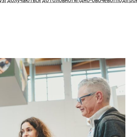
узі долучаються до головної ягідно-овочевої події ро