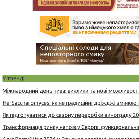
У тренді
Міжнародний день пива: виклики та нові можливості
Не-Saccharomyces: як нетрадиційні дріжджі змінюют
Як підготуватися до сезону переробки винограду 2
Трансформація ринку напоїв у Європі: функціональні