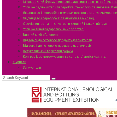
Міжнародний Форум пивоварів, дистиляторів і виробників н
Успішне садівництво і переробка: технології та інновації. В
Ягідництво і переробка в умовах воєнного стану: вчимося п
Ягідництво і переробка: технології та інновації
Овочівництво та ягідництво: відкритий і закритий ґрунт
Успішне виноградарство і виноробство
Винний клуб «Галерея»
Від землі до готового продукту (зерняткові)
Від землі до готового продукту (кісточкові)
Всеукраїнський горіховий форум
Конгрес із заморожування та холодної логістики ягід
Журнали
Усі журнали