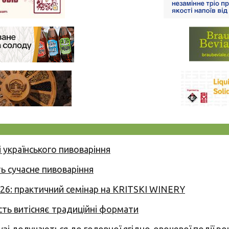
 українського пивоваріння
ь сучасне пивоваріння
026: практичний семінар на KRITSKI WINERY
сть витісняє традиційні формати