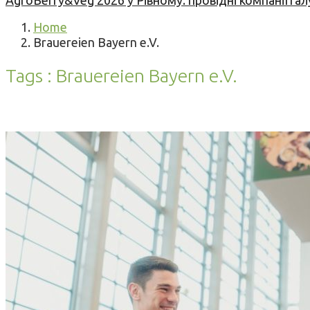
AgroBerry&Veg 2026 у Рівному: провідні компанії гал
Home
Brauereien Bayern e.V.
Tags : Brauereien Bayern e.V.