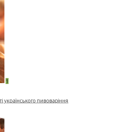
1
і українського пивоваріння