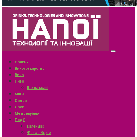
Новини
Виноградарство
Вино
Пиво
Що на крані
Міцні
Сидри
Соки
Медоваріння
Події
Календар
Фото / Відео