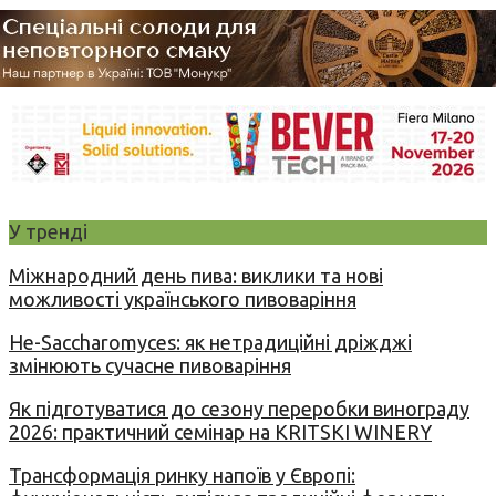
У тренді
Міжнародний день пива: виклики та нові
можливості українського пивоваріння
Не-Saccharomyces: як нетрадиційні дріжджі
змінюють сучасне пивоваріння
Як підготуватися до сезону переробки винограду
2026: практичний семінар на KRITSKI WINERY
Трансформація ринку напоїв у Європі: