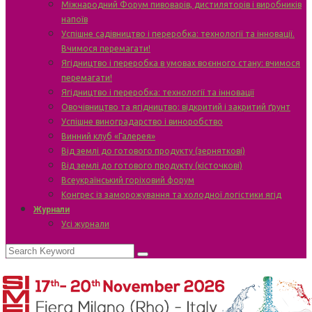
Міжнародний Форум пивоварів, дистиляторів і виробників
напоїв
Успішне садівництво і переробка: технології та інновації.
Вчимося перемагати!
Ягідництво і переробка в умовах воєнного стану: вчимося
перемагати!
Ягідництво і переробка: технології та інновації
Овочівництво та ягідництво: відкритий і закритий ґрунт
Успішне виноградарство і виноробство
Винний клуб «Галерея»
Від землі до готового продукту (зерняткові)
Від землі до готового продукту (кісточкові)
Всеукраїнський горіховий форум
Конгрес із заморожування та холодної логістики ягід
Журнали
Усі журнали