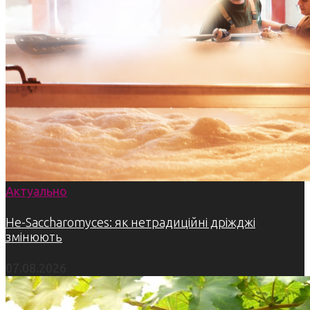
Актуально
Не-Saccharomyces: як нетрадиційні дріжджі
змінюють
07.08.2026