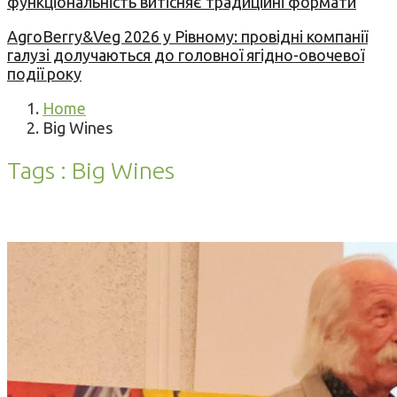
функціональність витісняє традиційні формати
AgroBerry&Veg 2026 у Рівному: провідні компанії
галузі долучаються до головної ягідно-овочевої
події року
Home
Big Wines
Tags : Big Wines