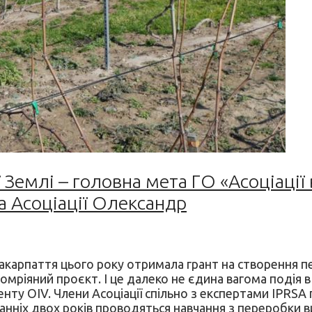
 Землі – головна мета ГО «Асоціації 
а Асоціації Олександр
Закарпаття цього року отримала грант на створення пе
 омріяний проєкт. І це далеко не єдина вагома подія 
енту OIV. Члени Асоціації спільно з експертами IPRS
танніх двох років проводяться навчання з переробки 