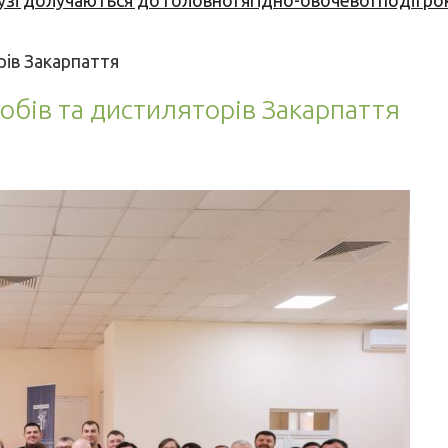
узі долучаються до головної ягідно-овочевої події ро
рів Закарпаття
робів та дистиляторів Закарпаття