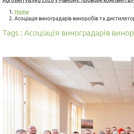
AgroBerry&Veg 2026 у Рівному: провідні компанії гал
Home
Асоціація виноградарів виноробів та дистилято
Tags : Асоціація виноградарів вино