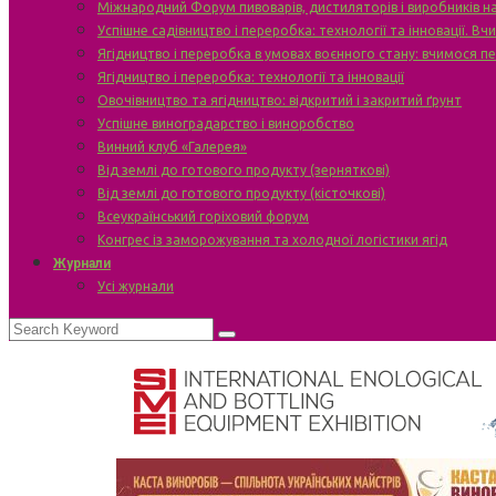
Міжнародний Форум пивоварів, дистиляторів і виробників н
Успішне садівництво і переробка: технології та інновації. В
Ягідництво і переробка в умовах воєнного стану: вчимося п
Ягідництво і переробка: технології та інновації
Овочівництво та ягідництво: відкритий і закритий ґрунт
Успішне виноградарство і виноробство
Винний клуб «Галерея»
Від землі до готового продукту (зерняткові)
Від землі до готового продукту (кісточкові)
Всеукраїнський горіховий форум
Конгрес із заморожування та холодної логістики ягід
Журнали
Усі журнали