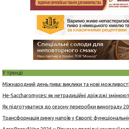
У тренді
Міжнародний день пива: виклики та нові можливості
Не-Saccharomyces: як нетрадиційні дріжджі змінюют
Як підготуватися до сезону переробки винограду 2
Трансформація ринку напоїв у Європі: функціональні