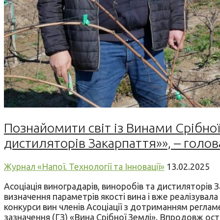
Познайомити світ із Винами Срібної
дистиляторів Закарпаття»», – голов
Журнал «Напої. Технології та Інновації»
13.02.2025
Асоціація виноградарів, виноробів та дистиляторів 
визначення параметрів якості вина і вже реалізувала
конкурси вин членів Асоціації з дотриманням реглам
зазначення (ГЗ) «Вина Срібної Землі». Впродовж ос