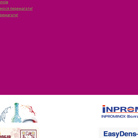
апоїв
чимося перемагати!
еремагати!