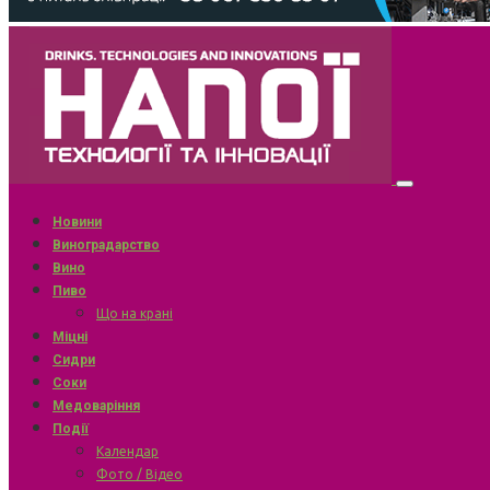
Новини
Виноградарство
Вино
Пиво
Що на крані
Міцні
Сидри
Соки
Медоваріння
Події
Календар
Фото / Відео