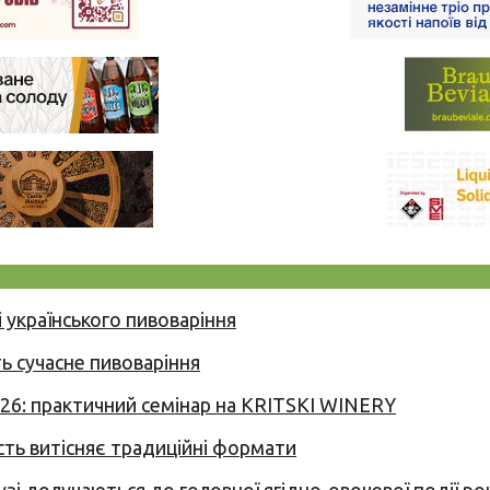
 українського пивоваріння
ь сучасне пивоваріння
026: практичний семінар на KRITSKI WINERY
сть витісняє традиційні формати