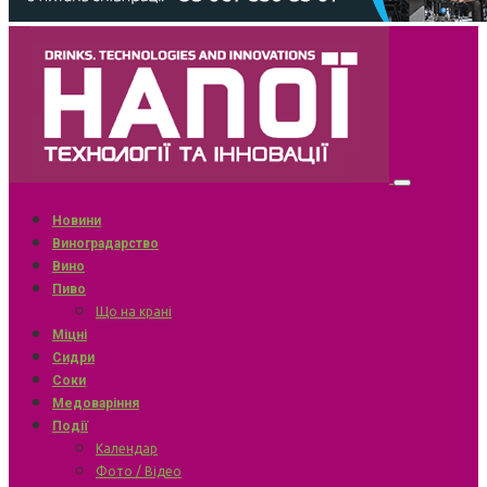
Новини
Виноградарство
Вино
Пиво
Що на крані
Міцні
Сидри
Соки
Медоваріння
Події
Календар
Фото / Відео