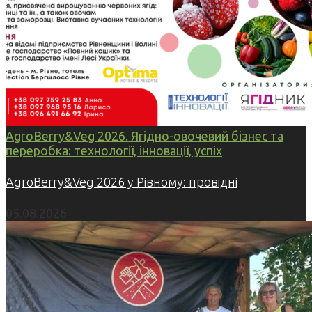
AgroBerry&Veg 2026. Ягідно-овочевий бізнес та
переробка: технології, інновації, успіх
AgroBerry&Veg 2026 у Рівному: провідні
05.08.2026