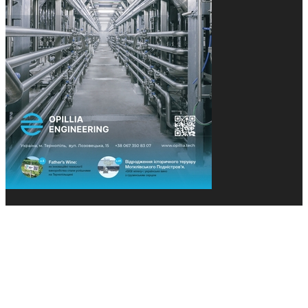
© 2013-2026 Засновники: Конєва К.В., Ящук Н.І.
Назва, концепція та дизайн проєктів медіагрупи
«Технології та Інновації» охороняється Законом
«Про авторське право». Редакція не відповідає за
тексти рекламних оголошень. Думка редакції
може не збігатися з точками зору авторів