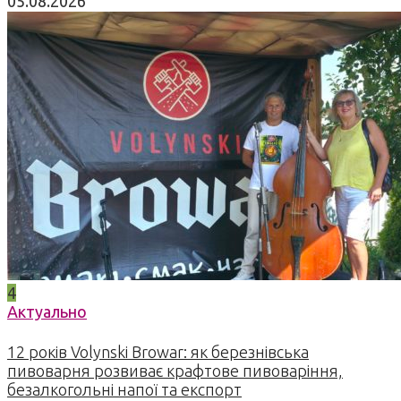
05.08.2026
4
Актуально
12 років Volynski Browar: як березнівська
пивоварня розвиває крафтове пивоваріння,
безалкогольні напої та експорт