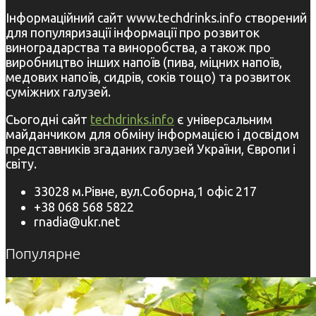
Інформаційний сайт www.techdrinks.info створений
для популяризації інформації про розвиток
виноградарства та виноробства, а також про
виробництво інших напоїв (пива, міцних напоїв,
медових напоїв, сидрів, соків тощо) та розвиток
суміжних галузей.
Сьогодні сайт
techdrinks.info
є універсальним
майданчиком для обміну інформацією і досвідом
представників згаданих галузей України, Європи і
світу.
33028 м.Рівне, вул.Соборна,1 офіс 217
+38 068 568 5822
rnadia@ukr.net
Популярне