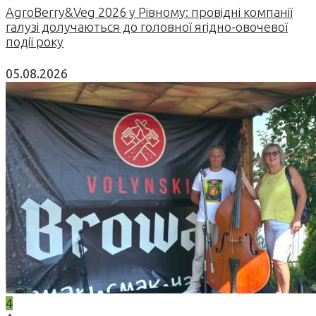
AgroBerry&Veg 2026 у Рівному: провідні компанії
галузі долучаються до головної ягідно-овочевої
події року
05.08.2026
4