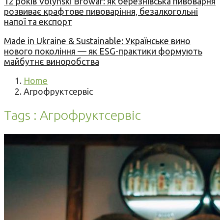
12 років Volynski Browar: як березнівська пивоварня
розвиває крафтове пивоваріння, безалкогольні
напої та експорт
Made in Ukraine & Sustainable: Українське вино
нового покоління — як ESG-практики формують
майбутнє виноробства
Home
Агрофруктсервіс
Tags : Агрофруктсервіс