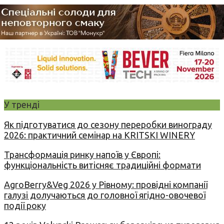
У тренді
Як підготуватися до сезону переробки винограду
2026: практичний семінар на KRITSKI WINERY
Трансформація ринку напоїв у Європі:
функціональність витісняє традиційні формати
AgroBerry&Veg 2026 у Рівному: провідні компанії
галузі долучаються до головної ягідно-овочевої
події року