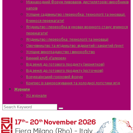
Міжнародний Форум пивоварів, дистиляторів і виробників
напоїв
Успішне садівництво і переробка: технології та інновації.
Вчимося перемагати!
Ягідництво і переробка в умовах воєнного стану: вчимося
перемагати!
Ягідництво і переробка: технології та інновації
Овочівництво та ягідництво: відкритий і закритий ґрунт
Успішне виноградарство і виноробство
Винний клуб «Галерея»
Від землі до готового продукту (зерняткові)
Від землі до готового продукту (кісточкові)
Всеукраїнський горіховий форум
Конгрес із заморожування та холодної логістики ягід
Журнали
Усі журнали