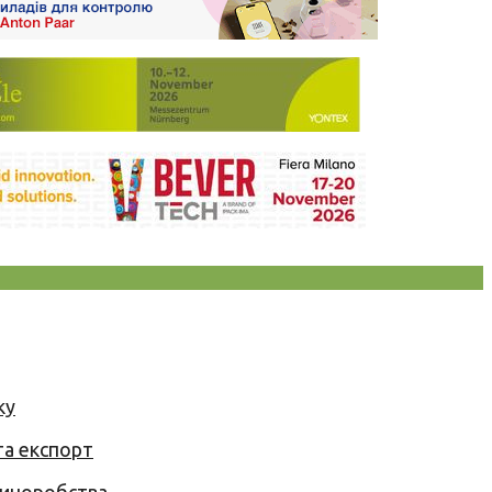
ку
та експорт