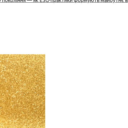
вого покоління — як ESG-практики формують майбутнє