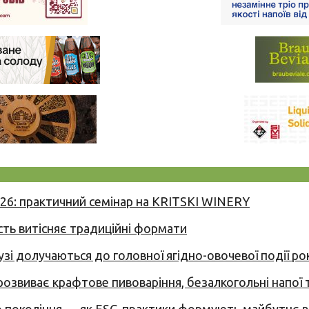
026: практичний семінар на KRITSKI WINERY
сть витісняє традиційні формати
узі долучаються до головної ягідно-овочевої події ро
 розвиває крафтове пивоваріння, безалкогольні напої 