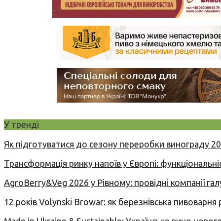
У тренді
Як підготуватися до сезону переробки винограду 2
Трансформація ринку напоїв у Європі: функціональні
AgroBerry&Veg 2026 у Рівному: провідні компанії гал
12 років Volynski Browar: як березнівська пивоварня