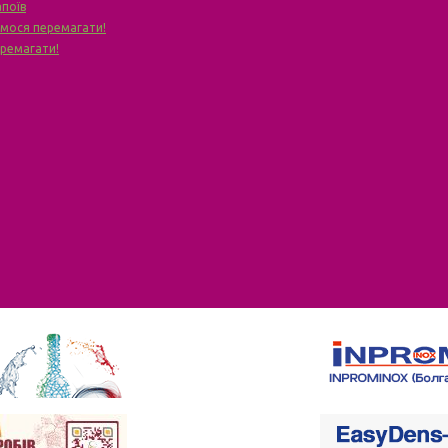
апоїв
чимося перемагати!
еремагати!