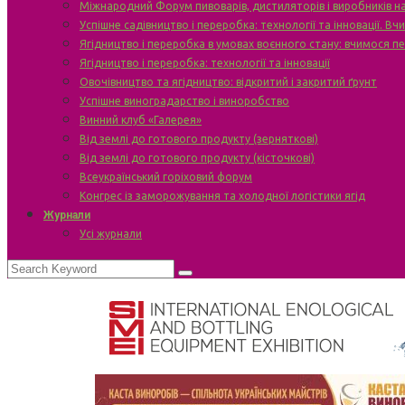
Міжнародний Форум пивоварів, дистиляторів і виробників н
Успішне садівництво і переробка: технології та інновації. В
Ягідництво і переробка в умовах воєнного стану: вчимося п
Ягідництво і переробка: технології та інновації
Овочівництво та ягідництво: відкритий і закритий ґрунт
Успішне виноградарство і виноробство
Винний клуб «Галерея»
Від землі до готового продукту (зерняткові)
Від землі до готового продукту (кісточкові)
Всеукраїнський горіховий форум
Конгрес із заморожування та холодної логістики ягід
Журнали
Усі журнали