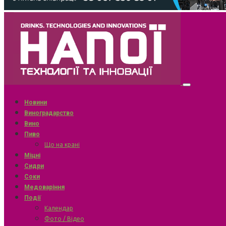
Новини
Виноградарство
Вино
Пиво
Що на крані
Міцні
Сидри
Соки
Медоваріння
Події
Календар
Фото / Відео