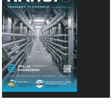
© 2013-2026 Засновники: Конєва К.В., Ящук Н.І.
Назва, концепція та дизайн проєктів медіагрупи