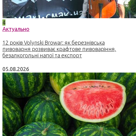
4
Актуально
12 років Volynski Browar: як березнівська
пивоварня розвиває крафтове пивоваріння,
безалкогольні напої та експорт
05.08.2026