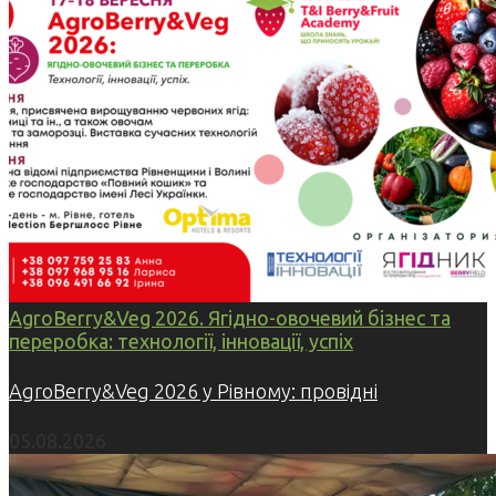
AgroBerry&Veg 2026. Ягідно-овочевий бізнес та
переробка: технології, інновації, успіх
AgroBerry&Veg 2026 у Рівному: провідні
05.08.2026