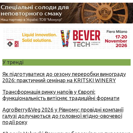
У тренді
Як підготуватися до сезону переробки винограду
2026: практичний семінар на KRITSKI WINERY
Трансформація ринку напоїв у Європі:
функціональність витісняє традиційні формати
AgroBerry&Veg 2026 у Рівному: провідні компанії
галузі долучаються до головної ягідно-овочевої
події року