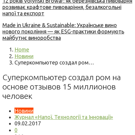
12 років Volynski Browar: як березнівська пивоварня
розвиває крафтове пивоваріння, безалкогольні
напої та експорт
Made in Ukraine & Sustainable: Українське вино
нового покоління — як ESG-практики формують
майбутнє виноробства
Home
Новини
Суперкомпьютер создал ром…
Суперкомпьютер создал ром на
основе отзывов 15 миллионов
человек
Новини
Журнал «Напої. Технології та Інновації»
09.02.2017
0