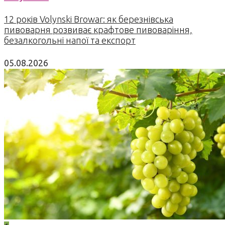
12 років Volynski Browar: як березнівська
пивоварня розвиває крафтове пивоваріння,
безалкогольні напої та експорт
05.08.2026