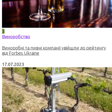
3
Виноробство
Виноробні та пивні компанії увійшли до рейтингу
від Forbes Ukraine
17.07.2023