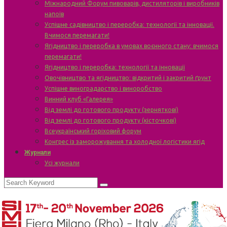
Міжнародний Форум пивоварів, дистиляторів і виробників
напоїв
Успішне садівництво і переробка: технології та інновації.
Вчимося перемагати!
Ягідництво і переробка в умовах воєнного стану: вчимося
перемагати!
Ягідництво і переробка: технології та інновації
Овочівництво та ягідництво: відкритий і закритий ґрунт
Успішне виноградарство і виноробство
Винний клуб «Галерея»
Від землі до готового продукту (зерняткові)
Від землі до готового продукту (кісточкові)
Всеукраїнський горіховий форум
Конгрес із заморожування та холодної логістики ягід
Журнали
Усі журнали