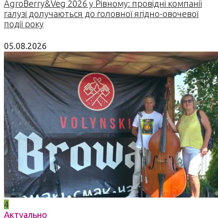
AgroBerry&Veg 2026 у Рівному: провідні компанії
галузі долучаються до головної ягідно-овочевої
події року
05.08.2026
4
Актуально