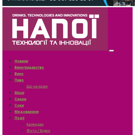
Новини
Виноградарство
Вино
Пиво
Що на крані
Міцні
Сидри
Соки
Медоваріння
Події
Календар
Фото / Відео