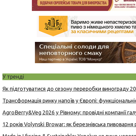
У тренді
Як підготуватися до сезону переробки винограду 2
Трансформація ринку напоїв у Європі: функціональні
AgroBerry&Veg 2026 у Рівному: провідні компанії гал
12 років Volynski Browar: як березнівська пивоварня