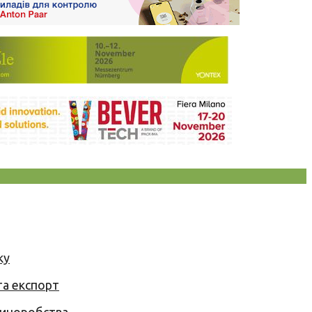
ку
та експорт