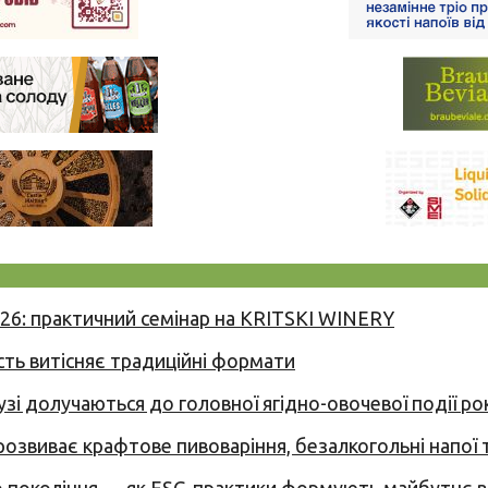
026: практичний семінар на KRITSKI WINERY
сть витісняє традиційні формати
узі долучаються до головної ягідно-овочевої події ро
 розвиває крафтове пивоваріння, безалкогольні напої 