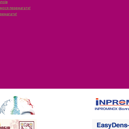
апоїв
чимося перемагати!
еремагати!