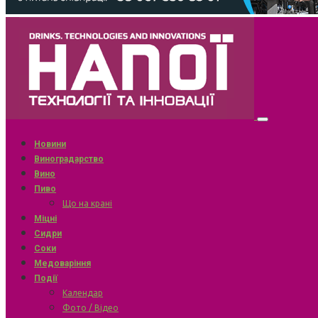
Новини
Виноградарство
Вино
Пиво
Що на крані
Міцні
Сидри
Соки
Медоваріння
Події
Календар
Фото / Відео