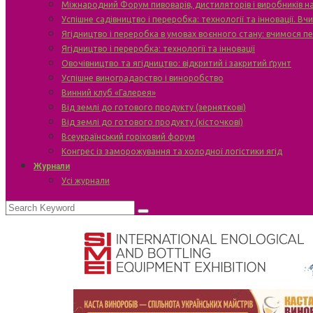
Міжнародний Форум пивоварів, дистиляторів і виробників н
Успішне садівництво і переробка: технології та інновації. В
Ягідництво і переробка в умовах воєнного стану: вчимося п
Ягідництво і переробка: технології та інновації
Овочівництво та ягідництво: відкритий і закритий ґрунт
Успішне виноградарство і виноробство
Винний клуб «Галерея»
Від землі до готового продукту (зерняткові)
Від землі до готового продукту (кісточкові)
Всеукраїнський горіховий форум
Конгрес із заморожування та холодної логістики ягід
Журнали
Усі журнали