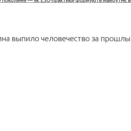
вого покоління — як ESG-практики формують майбутнє
вина выпило человечество за прошлы