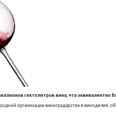
миллионов гектолитров вина, что эквивалентно 
одной организации виноградарства и виноделия, о