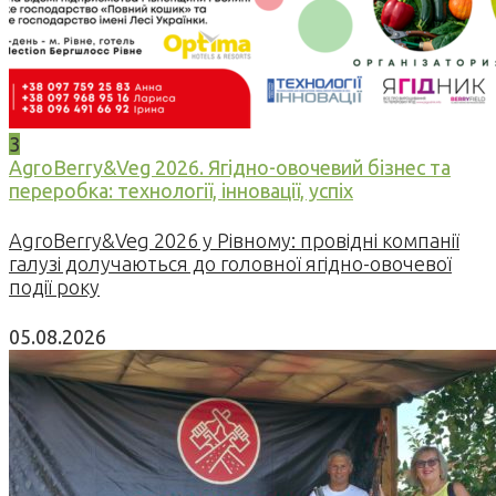
3
AgroBerry&Veg 2026. Ягідно-овочевий бізнес та
переробка: технології, інновації, успіх
AgroBerry&Veg 2026 у Рівному: провідні компанії
галузі долучаються до головної ягідно-овочевої
події року
05.08.2026