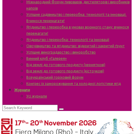
Міжнародний Форум пивоварів, дистиляторів і виробників
напоїв
Успішне садівництво і переробка: технології та інновації.
Вчимося перемагати!
Ягідництво і переробка в умовах воєнного стану: вчимося
перемагати!
Ягідництво і переробка: технології та інновації
Овочівництво та ягідництво: відкритий і закритий ґрунт
Успішне виноградарство і виноробство
Винний клуб «Галерея»
Від землі до готового продукту (зерняткові)
Від землі до готового продукту (кісточкові)
Всеукраїнський горіховий форум
Конгрес із заморожування та холодної логістики ягід
Журнали
Усі журнали