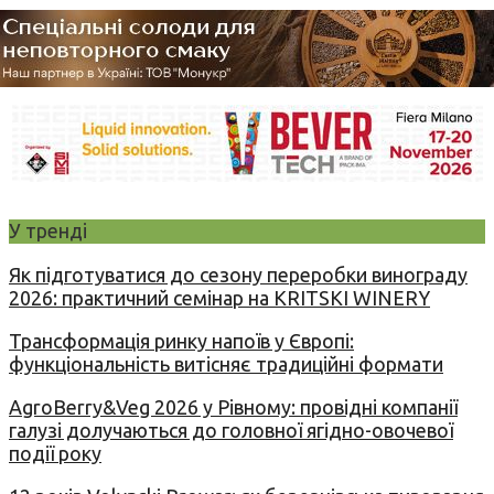
У тренді
Як підготуватися до сезону переробки винограду
2026: практичний семінар на KRITSKI WINERY
Трансформація ринку напоїв у Європі:
функціональність витісняє традиційні формати
AgroBerry&Veg 2026 у Рівному: провідні компанії
галузі долучаються до головної ягідно-овочевої
події року