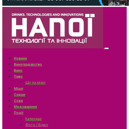
Новини
Виноградарство
Вино
Пиво
Що на крані
Міцні
Сидри
Соки
Медоваріння
Події
Календар
Фото / Відео