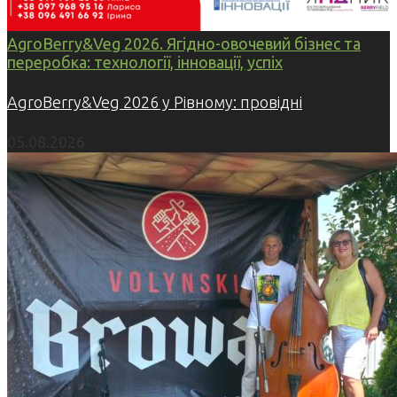
AgroBerry&Veg 2026. Ягідно-овочевий бізнес та
переробка: технології, інновації, успіх
AgroBerry&Veg 2026 у Рівному: провідні
05.08.2026