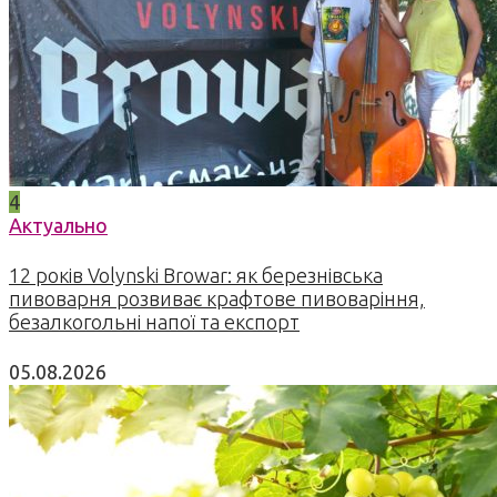
4
Актуально
12 років Volynski Browar: як березнівська
пивоварня розвиває крафтове пивоваріння,
безалкогольні напої та експорт
05.08.2026