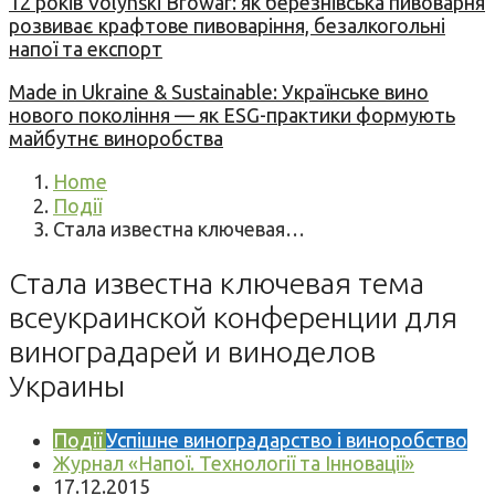
12 років Volynski Browar: як березнівська пивоварня
розвиває крафтове пивоваріння, безалкогольні
напої та експорт
Made in Ukraine & Sustainable: Українське вино
нового покоління — як ESG-практики формують
майбутнє виноробства
Home
Події
Стала известна ключевая…
Стала известна ключевая тема
всеукраинской конференции для
виноградарей и виноделов
Украины
Події
Успішне виноградарство і виноробство
Журнал «Напої. Технології та Інновації»
17.12.2015