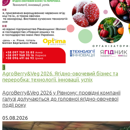
3
AgroBerry&Veg 2026. Ягідно-овочевий бізнес та
переробка: технології, інновації, успіх
AgroBerry&Veg 2026 у Рівному: провідні компанії
галузі долучаються до головної ягідно-овочевої
події року
05.08.2026