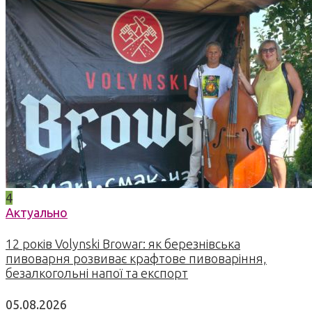
4
Актуально
12 років Volynski Browar: як березнівська
пивоварня розвиває крафтове пивоваріння,
безалкогольні напої та експорт
05.08.2026