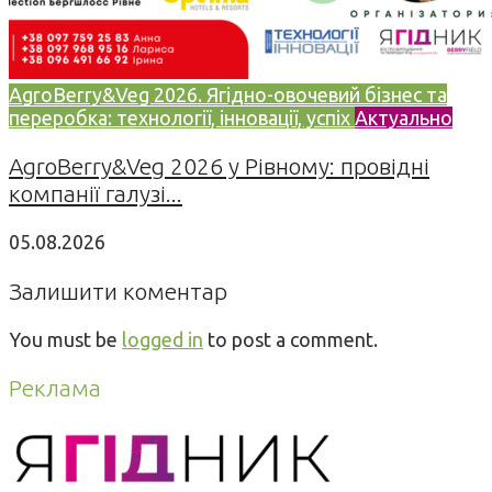
AgroBerry&Veg 2026. Ягідно-овочевий бізнес та
переробка: технології, інновації, успіх
Актуально
AgroBerry&Veg 2026 у Рівному: провідні
компанії галузі...
05.08.2026
Залишити коментар
You must be
logged in
to post a comment.
Реклама