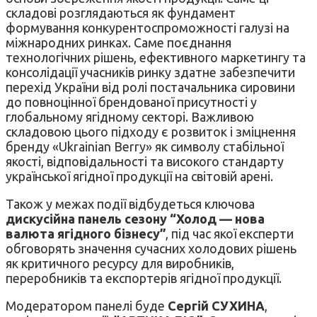
складові розглядаються як фундамент
формування конкурентоспроможності галузі на
міжнародних ринках. Саме поєднання
технологічних рішень, ефективного маркетингу та
консолідації учасників ринку здатне забезпечити
перехід України від ролі постачальника сировини
до повноцінної брендованої присутності у
глобальному ягідному секторі. Важливою
складовою цього підходу є розвиток і зміцнення
бренду «Ukrainian Berry» як символу стабільної
якості, відповідальності та високого стандарту
української ягідної продукції на світовій арені.
Також у межах події відбудеться ключова
дискусійна панель сезону “Холод — нова
валюта ягідного бізнесу”
, під час якої експерти
обговорять значення сучасних холодових рішень
як критичного ресурсу для виробників,
переробників та експортерів ягідної продукції.
Модератором панелі буде
Сергій СУХИНА
,