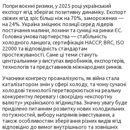
Попри воєнні ризики, у 2025 році український
експорт ягід зберігає позитивну динаміку. Експорт
свіжих ягід зріс більш ніж на 70%, заморожених —
на 24%. Україна зміцнює позиції серед лідерів
постачання малини, лохини та суниці на ринки ЄС.
Головна умова партнерства — стабільність
холодного ланцюга, сертифікація HACCP, BRC, ISO
22000 та відповідність стандартам
простежуваності. Саме ці теми стануть
центральними у виступах виробників, експортерів,
технологів та представників міжнародних ринків.
Учасники конгресу проаналізують, як війна стала
каталізатором змін у сфері холоду, та чому сучасні
холодові технології перетворюються на реальну
конкурентну перевагу і своєрідну «експортну
валюту» українського ягідництва. Значну увагу буде
приділено питанням розвитку нових холодильних
потужностей, вибору напрямів інвестування, а
також особливостям зберігання різних видів ягід
відповідно до вимог внутрішнього та зовнішніх