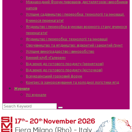
Міжнародний Форум пивоварів, дистиляторів і виробників
напоїв
Успішне садівництво і переробка: технології та інновації.
Вчимося перемагати!
Ягідництво і переробка в умовах воєнного стану: вчимося
перемагати!
Ягідництво і переробка: технології та інновації
Овочівництво та ягідництво: відкритий і закритий ґрунт
Успішне виноградарство і виноробство
Винний клуб «Галерея»
Від землі до готового продукту (зерняткові)
Від землі до готового продукту (кісточкові)
Всеукраїнський горіховий форум
Конгрес із заморожування та холодної логістики ягід
Журнали
Усі журнали