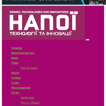
Новини
Виноградарство
Вино
Пиво
Що на крані
Міцні
Сидри
Соки
Медоваріння
Події
Календар
Фото / Відео