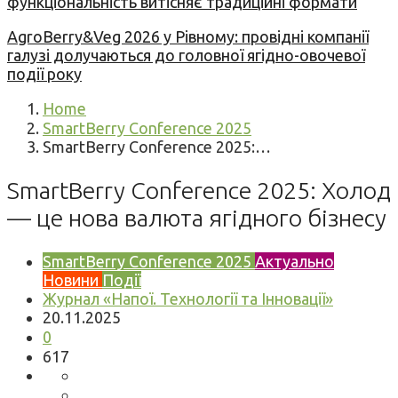
функціональність витісняє традиційні формати
AgroBerry&Veg 2026 у Рівному: провідні компанії
галузі долучаються до головної ягідно-овочевої
події року
Home
SmartBerry Conference 2025
SmartBerry Conference 2025:…
SmartBerry Conference 2025: Холод
— це нова валюта ягідного бізнесу
SmartBerry Conference 2025
Актуально
Новини
Події
Журнал «Напої. Технології та Інновації»
20.11.2025
0
617