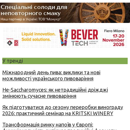
У тренді
Міжнародний день пива: виклики та нові
можливості українського пивоваріння
Не-Saccharomyces: як нетрадиційні дріжджі
змінюють сучасне пивоваріння
Як підготуватися до сезону переробки винограду
2026: практичний семінар на KRITSKI WINERY
Трансформація ринку напоїв у Європі: