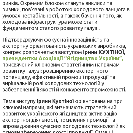
ринків. Окремим блоком стануть виклики та
ризики, пов’язані з роботою холодового ланцюга в
умовах нестабільності, а також бачення того, як
холодова інфраструктура може стати
фундаментом сталого розвитку галузі.
Підтверджуючи фокус на інноваційність та
експортну орієнтованість українських виробників,
конгрес розпочнеться виступом
Ірини КУХТІНОЇ,
президентки Асоціації “Ягідництво України”,
присвячений ключовим стратегічним напрямам
розвитку галузі: розширенню експортного
потенціалу, ефективній промоції продукції та
вирішальній ролі холодових технологій у
забезпеченні її якості й конкурентоспроможності.
Тема виступу
Ірини Кухтіної
орієнтована на три
ключові напрями, які визначають стратегічний
розвиток українського ягідництва: активізацію
експортної діяльності, посилення промоції та
впровадження сучасних холодових технологій як
основи збереження якості продукції. Саме ці