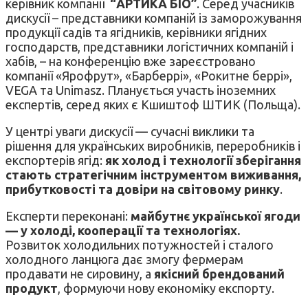
керівник компанії
“АРТИКА БІО”
. Серед учасників
дискусії – представники компаній із заморожування
продукції садів та ягідників, керівники ягідних
господарств, представники логістичних компаній і
хабів, – на конференцію вже зареєстровано
компанії «Ярофрут», «Барберрі», «Рокитне беррі»,
VEGA та Unimasz. Планується участь іноземних
експертів, серед яких є Кшиштоф ШТИК (Польща).
У центрі уваги дискусії — сучасні виклики та
рішення для українських виробників, переробників і
експортерів ягід:
як холод і технології зберігання
стають стратегічним інструментом виживання,
прибутковості та довіри на світовому ринку
.
Експерти переконані:
майбутнє української ягоди
— у холоді, кооперації та технологіях.
Розвиток холодильних потужностей і сталого
холодного ланцюга дає змогу фермерам
продавати не сировину, а
якісний брендований
продукт
, формуючи нову економіку експорту.