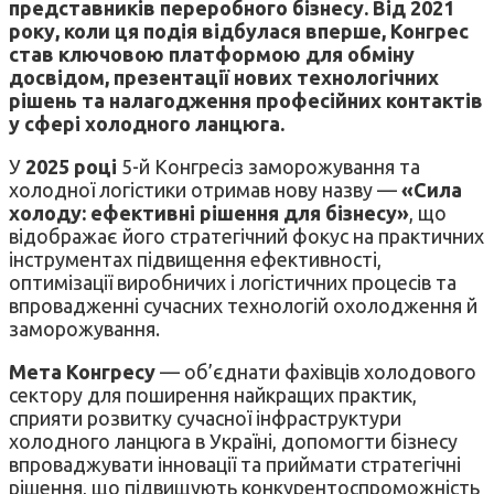
представників переробного бізнесу. Від 2021
року, коли ця подія відбулася вперше, Конгрес
став ключовою платформою для обміну
досвідом, презентації нових технологічних
рішень та налагодження професійних контактів
у сфері холодного ланцюга.
У
2025 році
5-й Конгресіз заморожування та
холодної логістики отримав нову назву —
«Сила
холоду: ефективні рішення для бізнесу»
, що
відображає його стратегічний фокус на практичних
інструментах підвищення ефективності,
оптимізації виробничих і логістичних процесів та
впровадженні сучасних технологій охолодження й
заморожування.
Мета Конгресу
— об’єднати фахівців холодового
сектору для поширення найкращих практик,
сприяти розвитку сучасної інфраструктури
холодного ланцюга в Україні, допомогти бізнесу
впроваджувати інновації та приймати стратегічні
рішення, що підвищують конкурентоспроможність