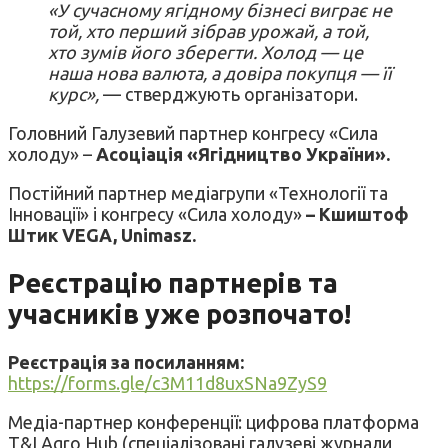
«У сучасному ягідному бізнесі виграє не
той, хто перший зібрав урожай, а той,
хто зумів його зберегти. Холод — це
наша нова валюта, а довіра покупця — її
курс»,
— стверджують організатори.
Головний Галузевий партнер конгресу «Сила
холоду» –
Асоціація «Ягідництво України».
Постійний партнер медіагрупи «Технології та
Інновації» і конгресу «Сила холоду»
– Кшиштоф
Штик VEGA, Unimasz.
Реєстрацію партнерів та
учасників уже розпочато!
Реєстрація за посиланням:
https://forms.gle/c3M11d8uxSNa9ZyS9
Медіа-партнер конференції: цифрова платформа
T&I Agro Hub (спеціалізовані галузеві журнали