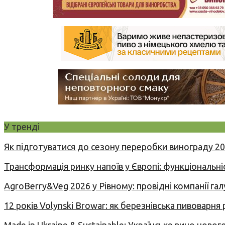
У тренді
Як підготуватися до сезону переробки винограду 2
Трансформація ринку напоїв у Європі: функціональні
AgroBerry&Veg 2026 у Рівному: провідні компанії гал
12 років Volynski Browar: як березнівська пивоварня