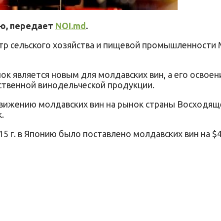
ию, передает
NOI.md
.
стр сельского хозяйства и пищевой промышленности
ок является новым для молдавских вин, а его освоени
ственной винодельческой продукции.
движению молдавских вин на рынок страны Восходящ
.
 г. в Японию было поставлено молдавских вин на $44