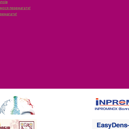
апоїв
чимося перемагати!
еремагати!