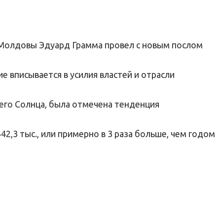
 Молдовы Эдуард Грамма провел с новым послом
е вписывается в усилия властей и отрасли
его Солнца, была отмечена тенденция
2,3 тыс., или примерно в 3 раза больше, чем годом