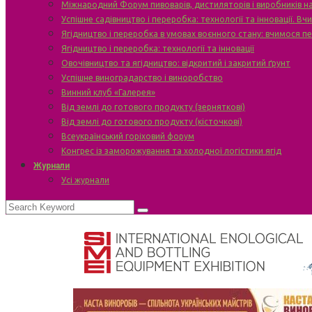
Міжнародний Форум пивоварів, дистиляторів і виробників н
Успішне садівництво і переробка: технології та інновації. В
Ягідництво і переробка в умовах воєнного стану: вчимося п
Ягідництво і переробка: технології та інновації
Овочівництво та ягідництво: відкритий і закритий ґрунт
Успішне виноградарство і виноробство
Винний клуб «Галерея»
Від землі до готового продукту (зерняткові)
Від землі до готового продукту (кісточкові)
Всеукраїнський горіховий форум
Конгрес із заморожування та холодної логістики ягід
Журнали
Усі журнали