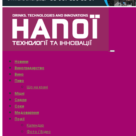
Новини
Виноградарство
Вино
Пиво
Що на крані
Міцні
Сидри
Соки
Медоваріння
Події
Календар
Фото / Відео