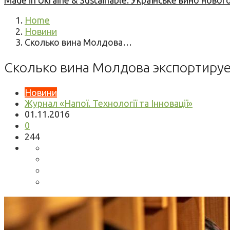
Made in Ukraine & Sustainable: Українське вино но
Home
Новини
Сколько вина Молдова…
Сколько вина Молдова экспортируе
Новини
Журнал «Напої. Технології та Інновації»
01.11.2016
0
244