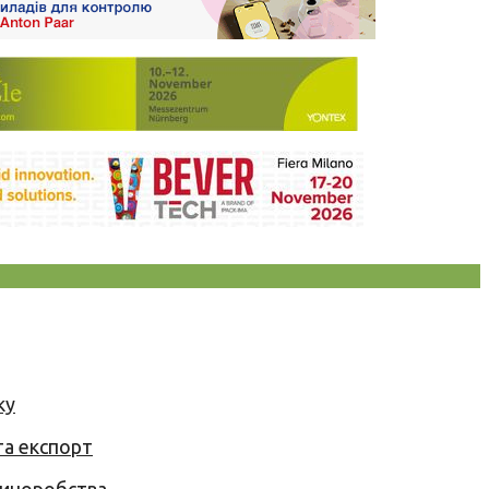
ку
та експорт