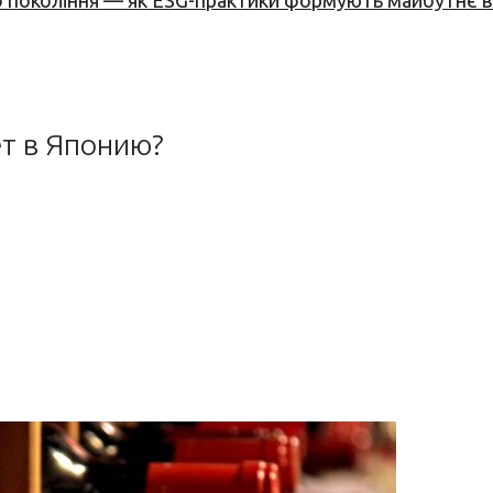
вого покоління — як ESG-практики формують майбутнє
т в Японию?