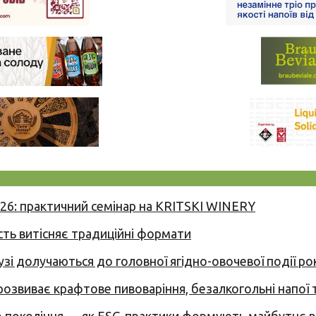
026: практичний семінар на KRITSKI WINERY
сть витісняє традиційні формати
узі долучаються до головної ягідно-овочевої події ро
 розвиває крафтове пивоваріння, безалкогольні напої 