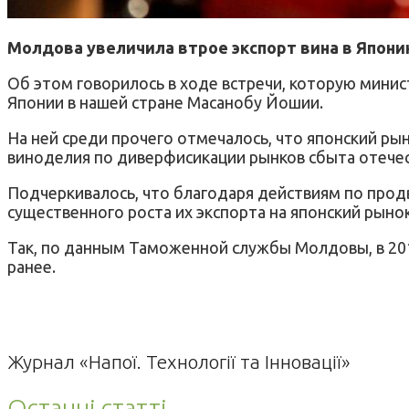
Молдова увеличила втрое экспорт вина в Япон
Об этом говорилось в ходе встречи, которую мини
Японии в нашей стране Масанобу Йошии.
На ней среди прочего отмечалось, что японский рын
виноделия по диверфисикации рынков сбыта отече
Подчеркивалось, что благодаря действиям по про
существенного роста их экспорта на японский рынок
Так, по данным Таможенной службы Молдовы, в 2015
ранее.
Журнал «Напої. Технології та Інновації»
Останні статті