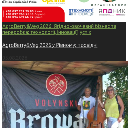
AgroBerry&Veg 2026. Ягідно-овочевий бізнес та
переробка: технології, інновації, успіх
AgroBerry&Veg 2026 у Рівному: провідні
05.08.2026