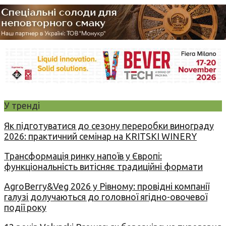
У тренді
Як підготуватися до сезону переробки винограду
2026: практичний семінар на KRITSKI WINERY
Трансформація ринку напоїв у Європі:
функціональність витісняє традиційні формати
AgroBerry&Veg 2026 у Рівному: провідні компанії
галузі долучаються до головної ягідно-овочевої
події року