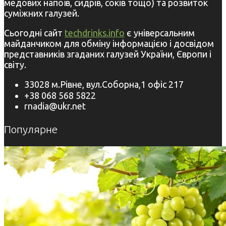
медових напоїв, сидрів, соків тощо) та розвиток
суміжних галузей.
Сьогодні сайт
techdrinks.info
є універсальним
майданчиком для обміну інформацією і досвідом
представників згаданих галузей України, Європи і
світу.
33028 м.Рівне, вул.Соборна,1 офіс 217
+38 068 568 5822
rnadia@ukr.net
Популярне