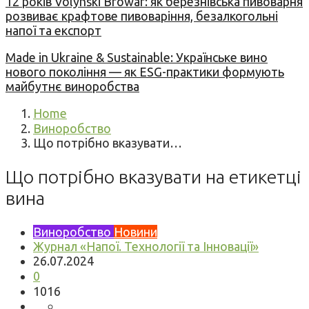
12 років Volynski Browar: як березнівська пивоварня
розвиває крафтове пивоваріння, безалкогольні
напої та експорт
Made in Ukraine & Sustainable: Українське вино
нового покоління — як ESG-практики формують
майбутнє виноробства
Home
Виноробство
Що потрібно вказувати…
Що потрібно вказувати на етикетці
вина
Виноробство
Новини
Журнал «Напої. Технології та Інновації»
26.07.2024
0
1016