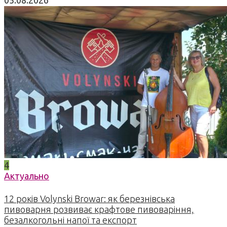
05.08.2026
4
Актуально
12 років Volynski Browar: як березнівська
пивоварня розвиває крафтове пивоваріння,
безалкогольні напої та експорт