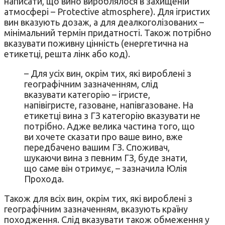
написати, що вино вироблялося в захищеній
атмосфері – Protective atmosphere). Для ігристих
вин вказують дозаж, а для деалкоголізованих –
мінімальний термін придатності. Також потрібно
вказувати поживну цінність (енергетична на
етикетці, решта лінк або код).
– Для усіх вин, окрім тих, які вироблені з
географічним зазначенням, слід
вказувати категорію – ігристе,
напівігристе, газоване, напівгазоване. На
етикетці вина з ГЗ категорію вказувати не
потрібно. Адже велика частина того, що
ви хочете сказати про ваше вино, вже
передбачено вашим ГЗ. Споживач,
шукаючи вина з певним ГЗ, буде знати,
що саме він отримує, – зазначила Юлія
Прохода.
Також для всіх вин, окрім тих, які вироблені з
географічним зазначенням, вказують країну
походження. Слід вказувати також обмеження у