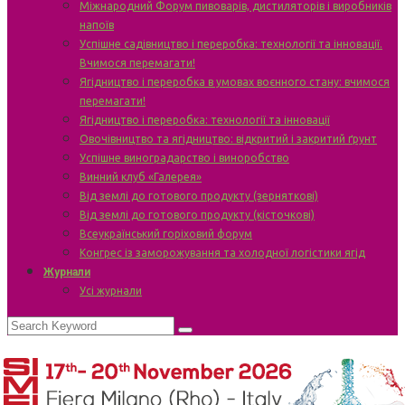
Міжнародний Форум пивоварів, дистиляторів і виробників
напоїв
Успішне садівництво і переробка: технології та інновації.
Вчимося перемагати!
Ягідництво і переробка в умовах воєнного стану: вчимося
перемагати!
Ягідництво і переробка: технології та інновації
Овочівництво та ягідництво: відкритий і закритий ґрунт
Успішне виноградарство і виноробство
Винний клуб «Галерея»
Від землі до готового продукту (зерняткові)
Від землі до готового продукту (кісточкові)
Всеукраїнський горіховий форум
Конгрес із заморожування та холодної логістики ягід
Журнали
Усі журнали