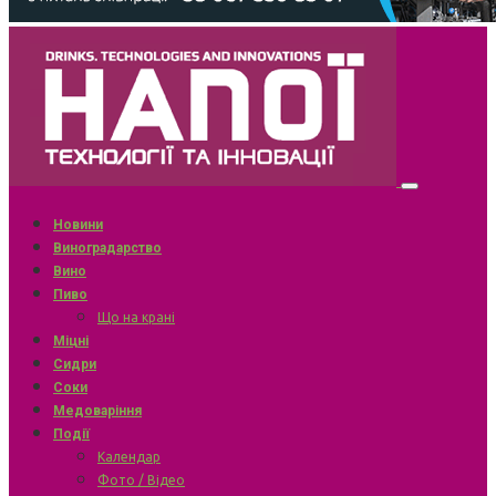
Новини
Виноградарство
Вино
Пиво
Що на крані
Міцні
Сидри
Соки
Медоваріння
Події
Календар
Фото / Відео