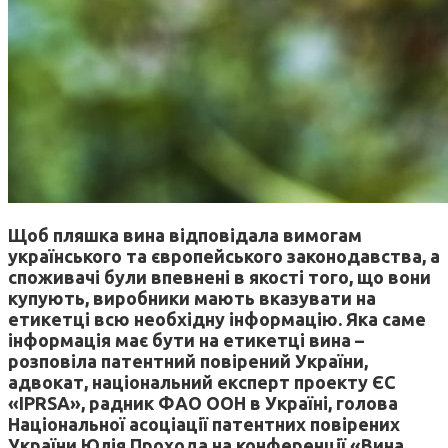
Щоб пляшка вина відповідала
вимогам
українського та європейського законодавства
, а
споживачі були впевнені в якості того, що вони
купують, виробники мають вказувати на
етикетці всю необхідну інформацію. Яка саме
інформація має бути на етикетці вина –
розповіла патентний повірений України,
адвокат, національний експерт проекту ЄС
«IPRSA», радник ФАО ООН в Україні, голова
Національної асоціації патентних повірених
України Юлія Прохода на конференції «Вина