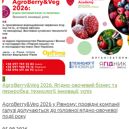
3
AgroBerry&Veg 2026. Ягідно-овочевий бізнес та
переробка: технології, інновації, успіх
AgroBerry&Veg 2026 у Рівному: провідні компанії
галузі долучаються до головної ягідно-овочевої
події року