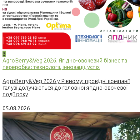
3
AgroBerry&Veg 2026. Ягідно-овочевий бізнес та
переробка: технології, інновації, успіх
AgroBerry&Veg 2026 у Рівному: провідні компанії
галузі долучаються до головної ягідно-овочевої
події року
05.08.2026