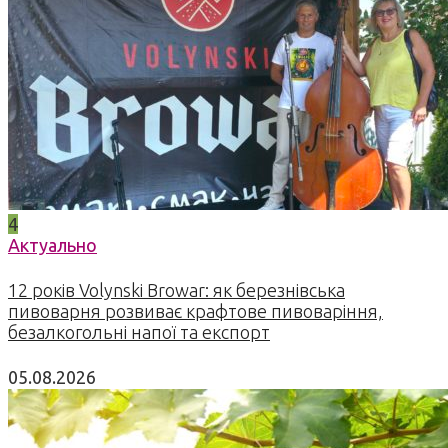
4
Актуально
12 років Volynski Browar: як березнівська
пивоварня розвиває крафтове пивоваріння,
безалкогольні напої та експорт
05.08.2026