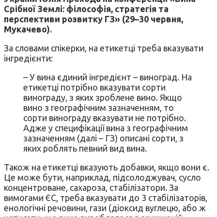
Срібної Землі: філософія, стратегія та
перспективи розвитку ГЗ» (29–30 червня,
Мукачево).
За словами спікерки, на етикетці треба вказувати
інгредієнти:
– У вина єдиний інгредієнт – виноград. На
етикетці потрібно вказувати сорти
винограду, з яких зроблене вино. Якщо
вино з географічним зазначенням, то
сорти винограду вказувати не потрібно.
Адже у специфікації вина з географічним
зазначенням (далі – ГЗ) описані сорти, з
яких роблять певний вид вина.
Також на етикетці вказують добавки, якщо вони є.
Це може бути, наприклад, підсолоджувач, сусло
концентроване, сахароза, стабілізатори. За
вимогами ЄС, треба вказувати до 3 стабілізаторів,
енологічні речовини, гази (діоксид вуглецю, або ж