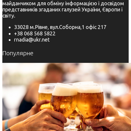
майданчиком для обміну інформацією і досвідом
представників згаданих галузей України, Європи і
світу.
33028 м.Рівне, вул.Соборна,1 офіс 217
+38 068 568 5822
rnadia@ukr.net
Популярне