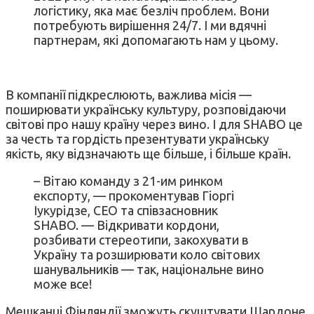
логістику, яка має безліч проблем. Вони
потребують вирішення 24/7. І ми вдячні
партнерам, які допомагають нам у цьому.
В компанії підкреслюють, важлива місія —
поширювати українську культуру, розповідаючи
світові про нашу країну через вино. І для SHABO це
за честь та гордість презентувати українську
якість, яку відзначають ще більше, і більше країн.
– Вітаю команду з 21-им ринком
експорту, — прокоментував Гіоргі
Іукурідзе, СЕО та співзасновник
SHABO. — Відкривати кордони,
розбивати стереотипи, закохувати в
Україну та розширювати коло світових
шанувальників — так, національне вино
може все!
Мешканці Фінляндії зможуть скуштувати Шардоне