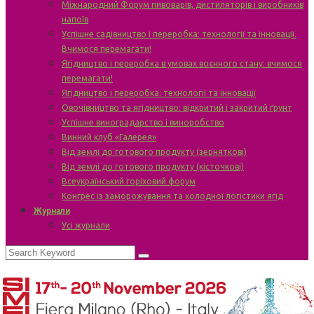
Міжнародний Форум пивоварів, дистиляторів і виробників
напоїв
Успішне садівництво і переробка: технології та інновації.
Вчимося перемагати!
Ягідництво і переробка в умовах воєнного стану: вчимося
перемагати!
Ягідництво і переробка: технології та інновації
Овочівництво та ягідництво: відкритий і закритий ґрунт
Успішне виноградарство і виноробство
Винний клуб «Галерея»
Від землі до готового продукту (зерняткові)
Від землі до готового продукту (кісточкові)
Всеукраїнський горіховий форум
Конгрес із заморожування та холодної логістики ягід
Журнали
Усі журнали