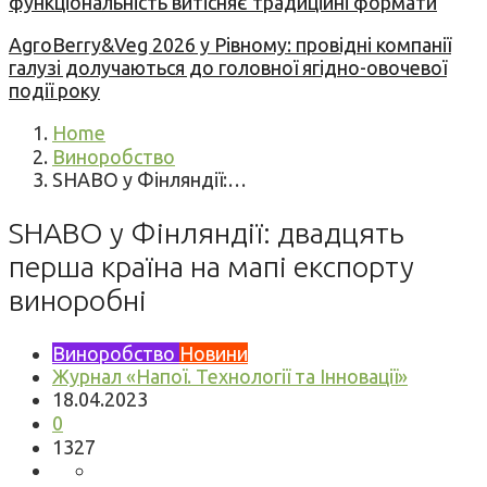
функціональність витісняє традиційні формати
AgroBerry&Veg 2026 у Рівному: провідні компанії
галузі долучаються до головної ягідно-овочевої
події року
Home
Виноробство
SHABO у Фінляндії:…
SHABO у Фінляндії: двадцять
перша країна на мапі експорту
виноробні
Виноробство
Новини
Журнал «Напої. Технології та Інновації»
18.04.2023
0
1327