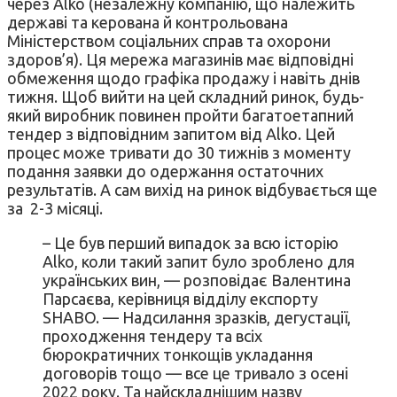
через Alko (незалежну компанію, що належить
державі та керована й контрольована
Міністерством соціальних справ та охорони
здоров’я). Ця мережа магазинів має відповідні
обмеження щодо графіка продажу і навіть днів
тижня. Щоб вийти на цей складний ринок, будь-
який виробник повинен пройти багатоетапний
тендер з відповідним запитом від Alko. Цей
процес може тривати до 30 тижнів з моменту
подання заявки до одержання остаточних
результатів. А сам вихід на ринок відбувається ще
за 2-3 місяці.
– Це був перший випадок за всю історію
Alko, коли такий запит було зроблено для
українських вин, — розповідає Валентина
Парсаєва, керівниця відділу експорту
SHABO. — Надсилання зразків, дегустації,
проходження тендеру та всіх
бюрократичних тонкощів укладання
договорів тощо — все це тривало з осені
2022 року. Та найскладнішим назву