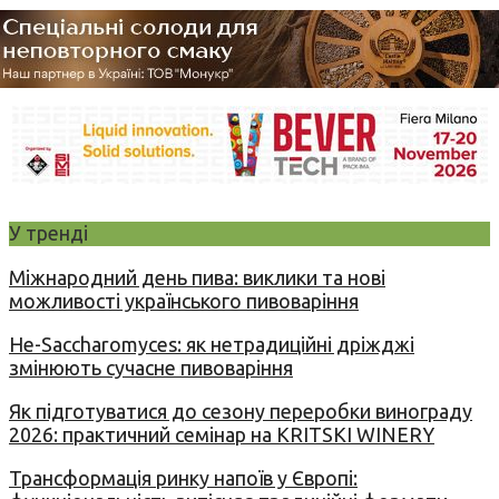
У тренді
Міжнародний день пива: виклики та нові
можливості українського пивоваріння
Не-Saccharomyces: як нетрадиційні дріжджі
змінюють сучасне пивоваріння
Як підготуватися до сезону переробки винограду
2026: практичний семінар на KRITSKI WINERY
Трансформація ринку напоїв у Європі: