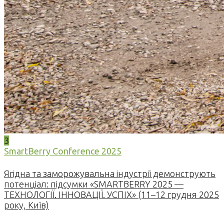
3
SmartBerry Conference 2025
Ягідна та заморожувальна індустрії демонструють
потенціал: підсумки «SMARTBERRY 2025 —
ТЕХНОЛОГІЇ. ІННОВАЦІЇ. УСПІХ» (11–12 грудня 2025
року, Київ)