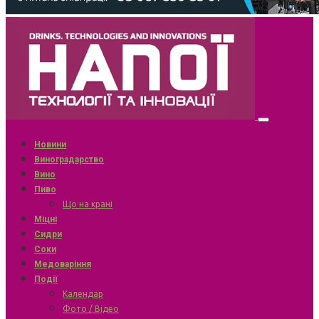
Новини
Виноградарство
Вино
Пиво
Що на крані
Міцні
Сидри
Соки
Медоваріння
Події
Календар
Фото / Відео