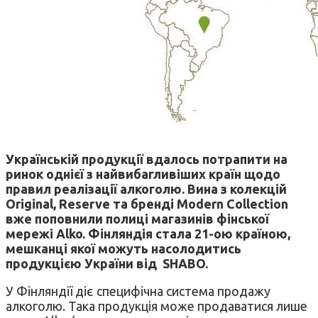
Українській продукції вдалось потрапити на
ринок однієї з найвибагливіших країн щодо
правил реалізації алкоголю. Вина з колекцій
Original, Reserve та бренді Modern Collection
вже поповнили полиці магазинів фінської
мережі Alko. Фінляндія стала 21-ою країною,
мешканці якої можуть насолодитись
продукцією України від SHABO.
У Фінляндії діє специфічна система продажу
алкоголю. Така продукція може продаватися лише