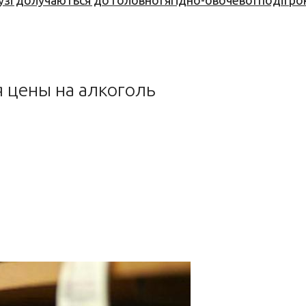
узі долучаються до головної ягідно-овочевої події ро
я цены на алкоголь