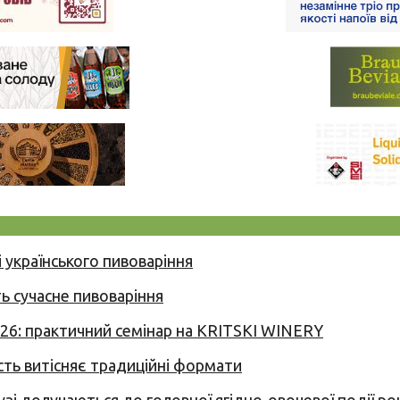
 українського пивоваріння
ь сучасне пивоваріння
026: практичний семінар на KRITSKI WINERY
сть витісняє традиційні формати