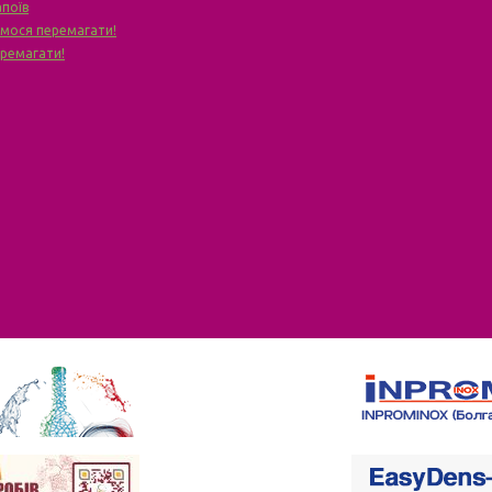
апоїв
чимося перемагати!
еремагати!