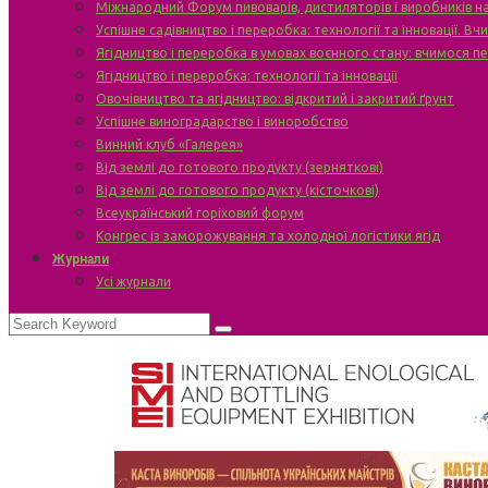
Міжнародний Форум пивоварів, дистиляторів і виробників н
Успішне садівництво і переробка: технології та інновації. В
Ягідництво і переробка в умовах воєнного стану: вчимося п
Ягідництво і переробка: технології та інновації
Овочівництво та ягідництво: відкритий і закритий ґрунт
Успішне виноградарство і виноробство
Винний клуб «Галерея»
Від землі до готового продукту (зерняткові)
Від землі до готового продукту (кісточкові)
Всеукраїнський горіховий форум
Конгрес із заморожування та холодної логістики ягід
Журнали
Усі журнали