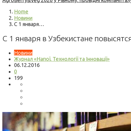
AgroBerry&Veg 2026 у Рівному: провідні компанії гал
Home
Новини
С 1 января…
С 1 января в Узбекистане повысятс
Новини
Журнал «Напої. Технології та Інновації»
06.12.2016
0
199