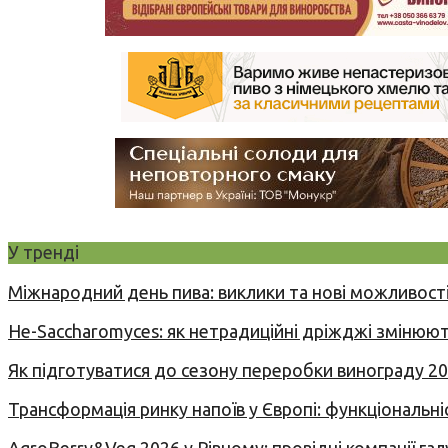
У тренді
Міжнародний день пива: виклики та нові можливості
Не-Saccharomyces: як нетрадиційні дріжджі змінюют
Як підготуватися до сезону переробки винограду 2
Трансформація ринку напоїв у Європі: функціональні