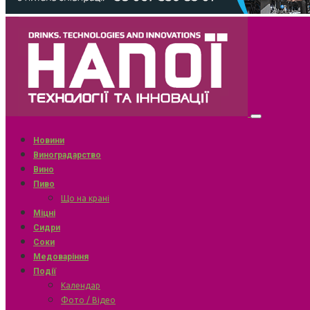
Новини
Виноградарство
Вино
Пиво
Що на крані
Міцні
Сидри
Соки
Медоваріння
Події
Календар
Фото / Відео