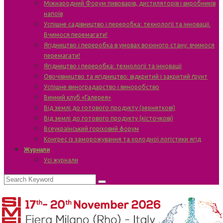
Міжнародний Форум пивоварів, дистиляторів і виробників
напоїв
Успішне садівництво і переробка: технології та інновації.
Вчимося перемагати!
Ягідництво і переробка в умовах воєнного стану: вчимося
перемагати!
Ягідництво і переробка: технології та інновації
Овочівництво та ягідництво: відкритий і закритий ґрунт
Успішне виноградарство і виноробство
Винний клуб «Галерея»
Від землі до готового продукту (зерняткові)
Від землі до готового продукту (кісточкові)
Всеукраїнський горіховий форум
Конгрес із заморожування та холодної логістики ягід
Журнали
Усі журнали