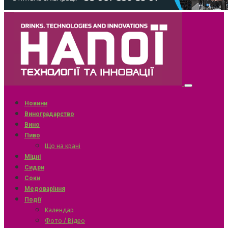
Новини
Виноградарство
Вино
Пиво
Що на крані
Міцні
Сидри
Соки
Медоваріння
Події
Календар
Фото / Відео