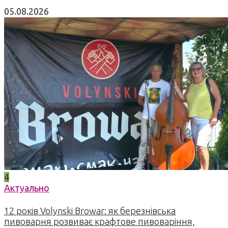
05.08.2026
4
Актуально
12 років Volynski Browar: як березнівська
пивоварня розвиває крафтове пивоваріння,