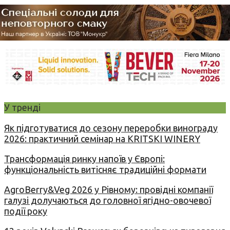
У тренді
Як підготуватися до сезону переробки винограду
2026: практичний семінар на KRITSKI WINERY
Трансформація ринку напоїв у Європі:
функціональність витісняє традиційні формати
AgroBerry&Veg 2026 у Рівному: провідні компанії
галузі долучаються до головної ягідно-овочевої
події року