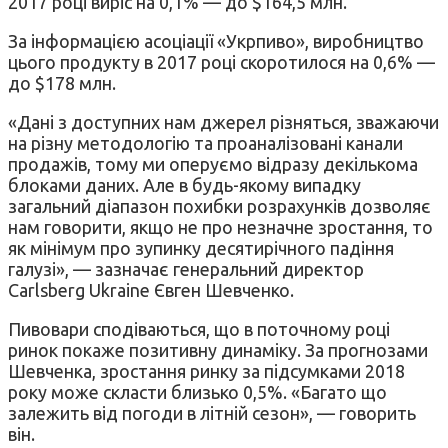
2017 році виріс на 0,1% — до $164,5 млн.
За інформацією асоціації «Укрпиво», виробництво
цього продукту в 2017 році скоротилося на 0,6% —
до $178 млн.
«Дані з доступних нам джерел різняться, зважаючи
на різну методологію та проаналізовані канали
продажів, тому ми оперуємо відразу декількома
блоками даних. Але в будь-якому випадку
загальний діапазон похибки розрахунків дозволяє
нам говорити, якщо не про незначне зростання, то
як мінімум про зупинку десятирічного падіння
галузі», — зазначає генеральний директор
Carlsberg Ukraine Євген Шевченко.
Пивовари сподіваються, що в поточному році
ринок покаже позитивну динаміку. За прогнозами
Шевченка, зростання ринку за підсумками 2018
року може скласти близько 0,5%. «Багато що
залежить від погоди в літній сезон», — говорить
він.