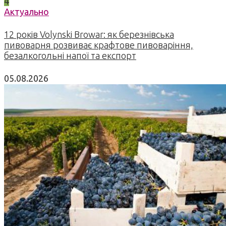
4
Актуально
12 років Volynski Browar: як березнівська
пивоварня розвиває крафтове пивоваріння,
безалкогольні напої та експорт
05.08.2026