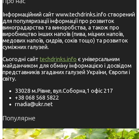
Про нас
Інформаційний сайт www.techdrinks.info створений
для популяризації інформації про розвиток
виноградарства та виноробства, а також про
виробництво інших напоїв (пива, міцних напоїв,
медових напоїв, сидрів, соків тощо) та розвиток
суміжних галузей.
Сьогодні сайт
techdrinks.info
є універсальним
майданчиком для обміну інформацією і досвідом
представників згаданих галузей України, Європи і
світу.
33028 м.Рівне, вул.Соборна,1 офіс 217
+38 068 568 5822
rnadia@ukr.net
Популярне