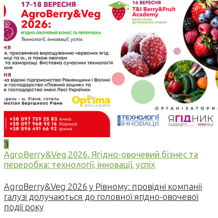
3
AgroBerry&Veg 2026. Ягідно-овочевий бізнес та
переробка: технології, інновації, успіх
AgroBerry&Veg 2026 у Рівному: провідні компанії
галузі долучаються до головної ягідно-овочевої
події року