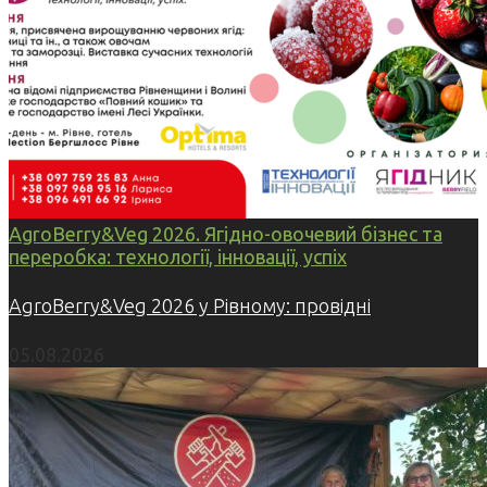
AgroBerry&Veg 2026. Ягідно-овочевий бізнес та
переробка: технології, інновації, успіх
AgroBerry&Veg 2026 у Рівному: провідні
05.08.2026