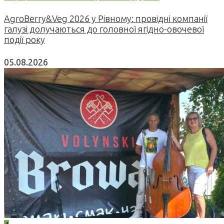
AgroBerry&Veg 2026 у Рівному: провідні компанії
галузі долучаються до головної ягідно-овочевої
події року
05.08.2026