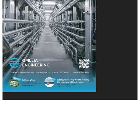
© 2013-2026 Засновники: Конєва К.В., Ящук Н.І.
Назва, концепція та дизайн проєктів медіагрупи
«Технології та Інновації» охороняється Законом
«Про авторське право». Редакція не відповідає за
тексти рекламних оголошень. Думка редакції