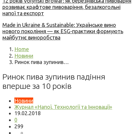
12 років Volynski Browar: як березнівська пивоварня
розвиває крафтове пивоваріння, безалкогольні
напої та експорт
Made in Ukraine & Sustainable: Українське вино
нового покоління — як ESG-практики формують
майбутнє виноробства
Home
Новини
Ринок пива зупинив…
Ринок пива зупинив падіння
вперше за 10 років
Новини
Журнал «Напої. Технології та Інновації»
19.02.2018
0
299