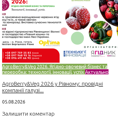
AgroBerry&Veg 2026. Ягідно-овочевий бізнес та
переробка: технології, інновації, успіх
Актуально
AgroBerry&Veg 2026 у Рівному: провідні
компанії галузі...
05.08.2026
Залишити коментар