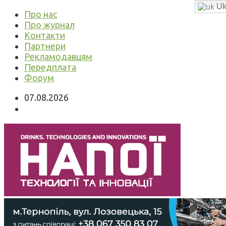
Uk
Про нас
Про журнал
Контакти
Партнери
Рекламодавцям
Передплата
Форум
07.08.2026