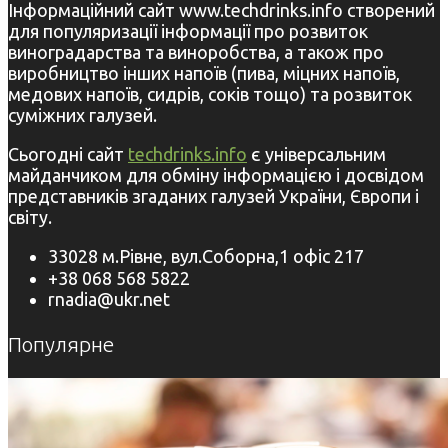
Інформаційний сайт www.techdrinks.info створений
для популяризації інформації про розвиток
виноградарства та виноробства, а також про
виробництво інших напоїв (пива, міцних напоїв,
медових напоїв, сидрів, соків тощо) та розвиток
суміжних галузей.
Сьогодні сайт
techdrinks.info
є універсальним
майданчиком для обміну інформацією і досвідом
представників згаданих галузей України, Європи і
світу.
33028 м.Рівне, вул.Соборна,1 офіс 217
+38 068 568 5822
rnadia@ukr.net
Популярне