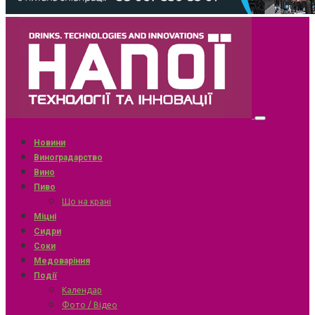
Новини
Виноградарство
Вино
Пиво
Що на крані
Міцні
Сидри
Соки
Медоваріння
Події
Календар
Фото / Відео