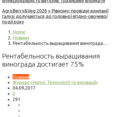
функціональність витісняє традиційні формати
AgroBerry&Veg 2026 у Рівному: провідні компанії
галузі долучаються до головної ягідно-овочевої
події року
Home
Новини
Рентабельность выращивания винограда…
Рентабельность выращивания
винограда достигает 75%
Новини
Журнал «Напої. Технології та Інновації»
04.09.2017
0
291