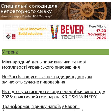
У тренді
Міжнародний день пива: виклики та нові
можливості українського пивоваріння
Не-Saccharomyces: як нетрадиційні дріжджі
змінюють сучасне пивоваріння
Як підготуватися до сезону переробки винограду
2026: практичний семінар на KRITSKI WINERY
Трансформація ринку напоїв у Європі: