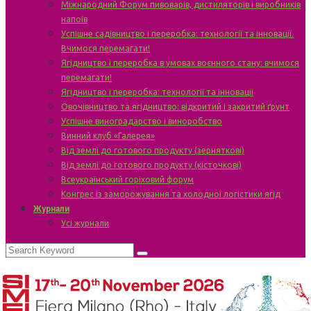
Міжнародний Форум пивоварів, дистиляторів і виробників
напоїв
Успішне садівництво і переробка: технології та інновації.
Вчимося перемагати!
Ягідництво і переробка в умовах воєнного стану: вчимося
перемагати!
Ягідництво і переробка: технології та інновації
Овочівництво та ягідництво: відкритий і закритий ґрунт
Успішне виноградарство і виноробство
Винний клуб «Галерея»
Від землі до готового продукту (зерняткові)
Від землі до готового продукту (кісточкові)
Всеукраїнський горіховий форум
Конгрес із заморожування та холодної логістики ягід
Журнали
Усі журнали