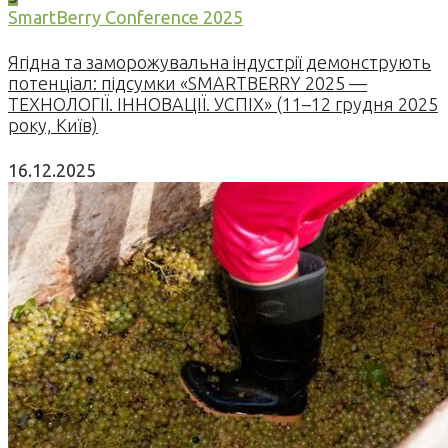
SmartBerry Conference 2025
Ягідна та заморожувальна індустрії демонструють
потенціал: підсумки «SMARTBERRY 2025 —
ТЕХНОЛОГІЇ. ІННОВАЦІЇ. УСПІХ» (11–12 грудня 2025
року, Київ)
16.12.2025