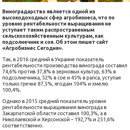
Виноградарство является одной из
высокодоходных сфер агробизнеса, что по
уровню рентабельности выращивания не
уступает таким распространенным
сельскохозяйственным культурам, как
подсолнечник и соя.
Об этом пишет сайт
«Агробизнес Сегодня».
Так, в 2016 средний в Украине показатель
рентабельности производства винограда составил
74,6% против 37,8% в зерновых культур, 63% в
подсолнечника, 52% в сое и 45% в рапса, уступая
только гречке 87,5%,
ягодам 104% и хмелю
100,4%.
Однако в 2015 средний показатель уровня
рентабельности выращивания винограда в
Закарпатской области составил 100,3%, а в
Николаевской и Херсонской – 192,7% и 251,6%
соответственно.