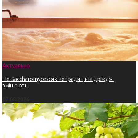
Актуально
Не-Saccharomyces: як нетрадиційні дріжджі
змінюють
07.08.2026