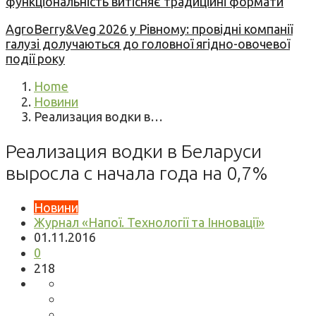
функціональність витісняє традиційні формати
AgroBerry&Veg 2026 у Рівному: провідні компанії
галузі долучаються до головної ягідно-овочевої
події року
Home
Новини
Реализация водки в…
Реализация водки в Беларуси
выросла с начала года на 0,7%
Новини
Журнал «Напої. Технології та Інновації»
01.11.2016
0
218