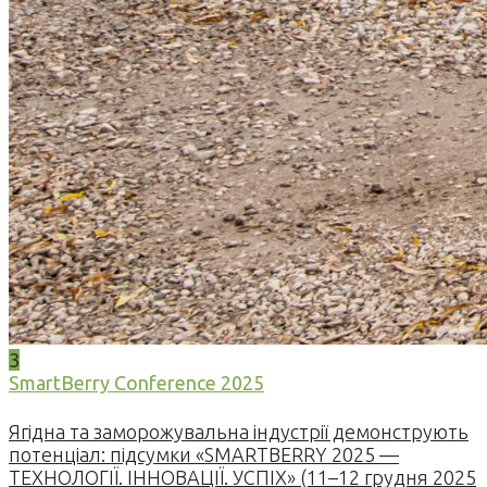
3
SmartBerry Conference 2025
Ягідна та заморожувальна індустрії демонструють
потенціал: підсумки «SMARTBERRY 2025 —
ТЕХНОЛОГІЇ. ІННОВАЦІЇ. УСПІХ» (11–12 грудня 2025