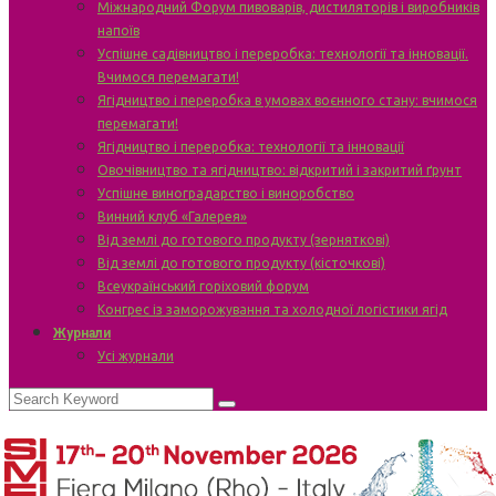
Міжнародний Форум пивоварів, дистиляторів і виробників
напоїв
Успішне садівництво і переробка: технології та інновації.
Вчимося перемагати!
Ягідництво і переробка в умовах воєнного стану: вчимося
перемагати!
Ягідництво і переробка: технології та інновації
Овочівництво та ягідництво: відкритий і закритий ґрунт
Успішне виноградарство і виноробство
Винний клуб «Галерея»
Від землі до готового продукту (зерняткові)
Від землі до готового продукту (кісточкові)
Всеукраїнський горіховий форум
Конгрес із заморожування та холодної логістики ягід
Журнали
Усі журнали