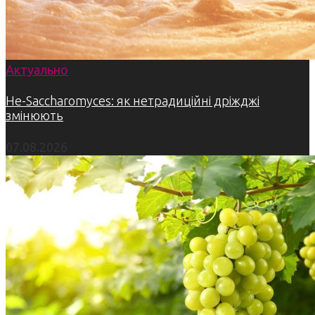
Актуально
Не-Saccharomyces: як нетрадиційні дріжджі
змінюють
07.08.2026