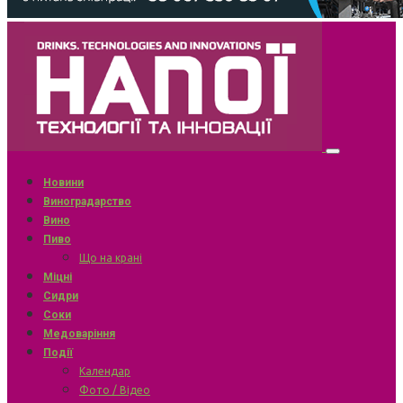
Новини
Виноградарство
Вино
Пиво
Що на крані
Міцні
Сидри
Соки
Медоваріння
Події
Календар
Фото / Відео