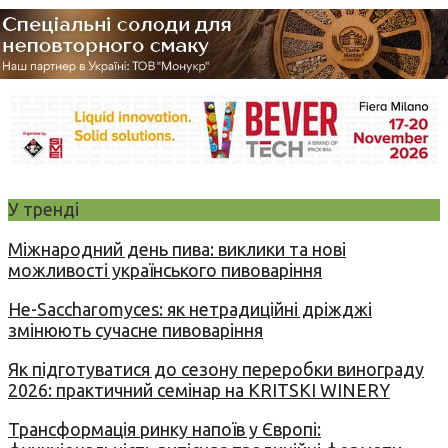
У тренді
Міжнародний день пива: виклики та нові
можливості українського пивоваріння
Не-Saccharomyces: як нетрадиційні дріжджі
змінюють сучасне пивоваріння
Як підготуватися до сезону переробки винограду
2026: практичний семінар на KRITSKI WINERY
Трансформація ринку напоїв у Європі: