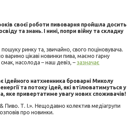
 років своєї роботи пивоварня пройшла досить
ду та знань. І нині, попри війну та складну
, пошуку ринку та, звичайно, свого поціновувача.
но варимо цікаві новинки пива, маємо гарну
 смак, насолода – наш девіз, –
зазначає
ітає ідейного натхненника броварні Миколу
ергії та потоку ідей, які втілюватимуться у
ва, яке привертатиме увагу нових споживачів!
& Пиво. Т. І.». Нещодавно колектив медіагрупи
озповів про новинки.