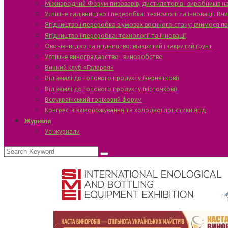
Міжнародний Форум пивоварів, дистиляторів і виробників н
Успішне садівництво і переробка: технології та інновації. В
Ягідництво і переробка в умовах воєнного стану: вчимося п
Ягідництво і переробка: технології та інновації
Овочівництво та ягідництво: відкритий і закритий ґрунт
Успішне виноградарство і виноробство
Винний клуб «Галерея»
Від землі до готового продукту (зерняткові)
Від землі до готового продукту (кісточкові)
Всеукраїнський горіховий форум
Конгрес із заморожування та холодної логістики ягід
Журнали
Усі журнали