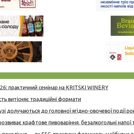
026: практичний семінар на KRITSKI WINERY
сть витісняє традиційні формати
узі долучаються до головної ягідно-овочевої події ро
 розвиває крафтове пивоваріння, безалкогольні напої 