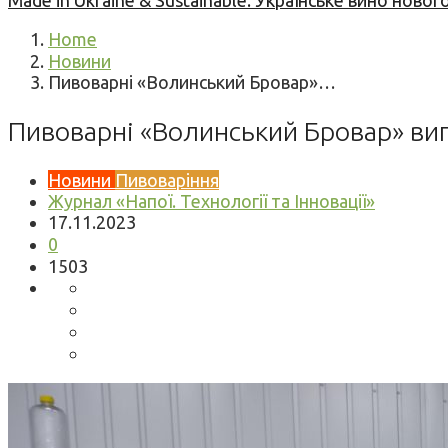
Made in Ukraine & Sustainable: Українське вино но
Home
Новини
Пивоварні «Волинський Бровар»…
Пивоварні «Волинський Бровар» вип
Новини
Пивоваріння
Журнал «Напої. Технології та Інновації»
17.11.2023
0
1503