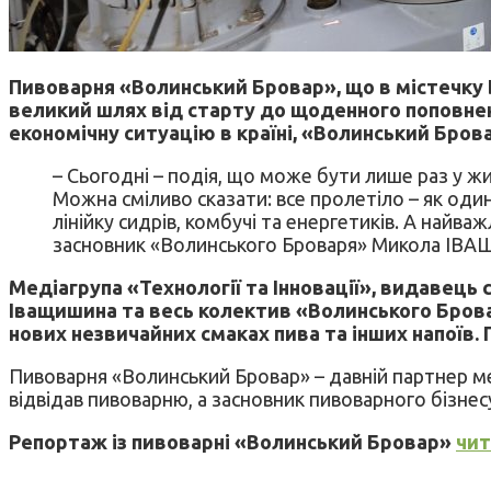
Пивоварня «Волинський Бровар», що в містечку Бе
великий шлях від старту до щоденного поповнення
економічну ситуацію в країні, «Волинський Бро
– Сьогодні – подія, що може бути лише раз у жит
Можна сміливо сказати: все пролетіло – як один
лінійку сидрів, комбучі та енергетиків. А найва
засновник «Волинського Броваря» Микола І
Медіагрупа «Технології та Інновації», видавець 
Іващишина та весь колектив «Волинського Бровар
нових незвичайних смаках пива та інших напоїв.
Пивоварня «Волинський Бровар» – давній партнер мед
відвідав пивоварню, а засновник пивоварного бізне
Репортаж із пивоварні «Волинський Бровар»
чит