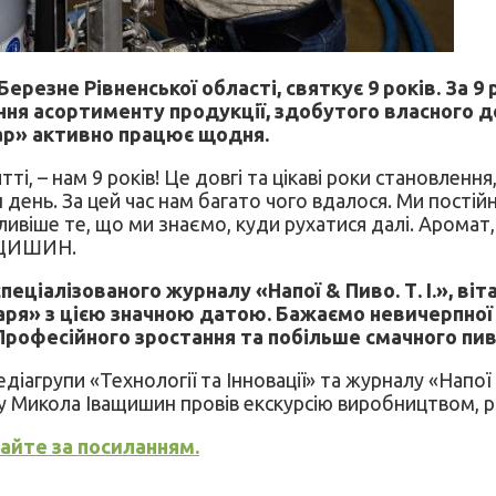
резне Рівненської області, святкує 9 років. За 9
 асортименту продукції, здобутого власного досві
вар» активно працює щодня.
ті, – нам 9 років! Це довгі та цікаві роки становлення
 день. За цей час нам багато чого вдалося. Ми постій
жливіше те, що ми знаємо, куди рухатися далі. Аромат,
ВАЩИШИН.
спеціалізованого журналу «Напої & Пиво. Т. І.», в
я» з цією значною датою. Бажаємо невичерпної ен
 Професійного зростання та побільше смачного пи
іагрупи «Технології та Інновації» та журналу «Напої 
су Микола Іващишин провів екскурсію виробництвом, р
айте за посиланням.