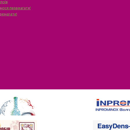
апоїв
чимося перемагати!
еремагати!