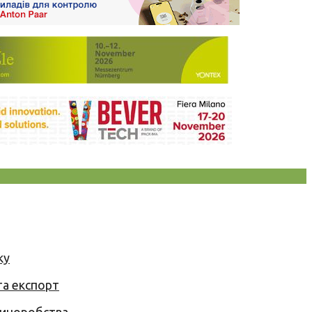
ку
та експорт