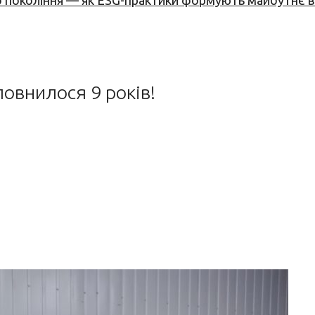
вого покоління — як ESG-практики формують майбутнє
овнилося 9 років!