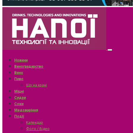
Новини
Виноградарство
Вино
Пиво
Що на крані
Міцні
Сидри
Соки
Медоваріння
Події
Календар
Фото / Відео