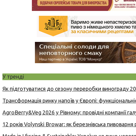
У тренді
Як підготуватися до сезону переробки винограду 2
Трансформація ринку напоїв у Європі: функціональні
AgroBerry&Veg 2026 у Рівному: провідні компанії гал
12 років Volynski Browar: як березнівська пивоварня