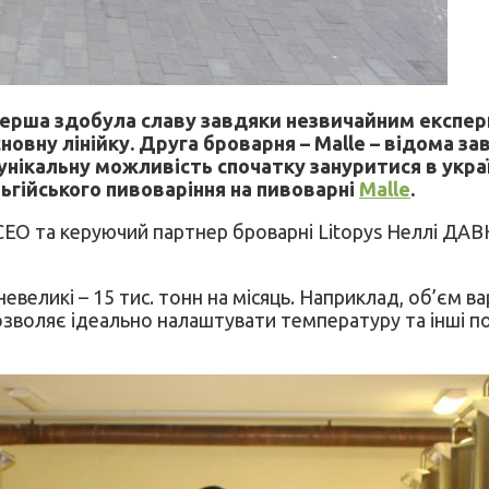
. Перша здобула славу завдяки незвичайним експе
новну лінійку. Друга броварня – Malle – відома за
 унікальну можливість спочатку зануритися в укр
льгійського пивоваріння на пивоварні
Malle
.
ла СЕО та керуючий партнер броварні Litopys Неллі Д
евеликі – 15 тис. тонн на місяць. Наприклад, об’єм ва
воляє ідеально налаштувати температуру та інші пок