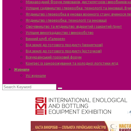
Міжнародний Форум пивоварів, дистиляторів і виробників н
Успішне садівництво і переробка: технології та інновації. В
Ягідництво і переробка в умовах воєнного стану: вчимося п
Ягідництво і переробка: технології та інновації
Овочівництво та ягідництво: відкритий і закритий ґрунт
Успішне виноградарство і виноробство
Винний клуб «Галерея»
Від землі до готового продукту (зерняткові)
Від землі до готового продукту (кісточкові)
Всеукраїнський горіховий форум
Конгрес із заморожування та холодної логістики ягід
Журнали
Усі журнали