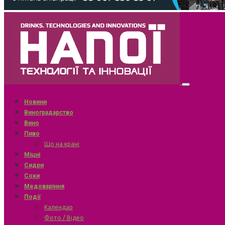
Новини
Виноградарство
Вино
Пиво
Що на крані
Міцні
Сидри
Соки
Медоваріння
Події
Календар
Фото / Відео