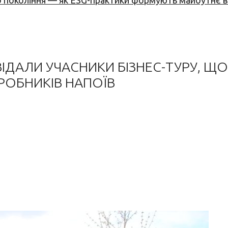
вого покоління — як ESG-практики формують майбутнє
ВІДАЛИ УЧАСНИКИ БІЗНЕС-ТУРУ, ЩО
РОБНИКІВ НАПОЇВ