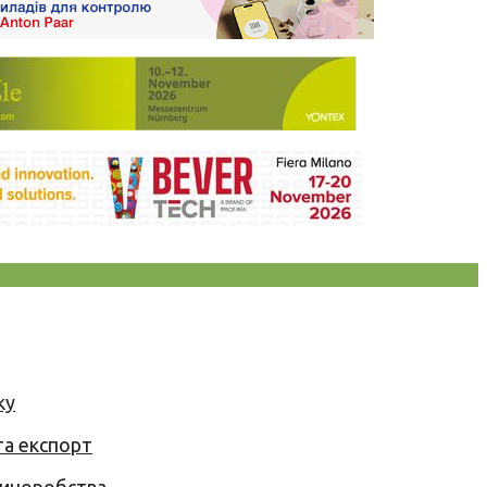
ку
та експорт