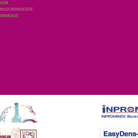
апоїв
чимося перемагати!
еремагати!