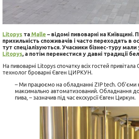
Litopys
та
Malle
– відомі пивоварні на Київщині
прихильність споживачів і часто переходять в ос
тут спеціалізуються. Учасники бізнес-туру мали
Litopys
, а потім перенестися у давні традиції бе
На пивоварні Litopys спочатку всіх гостей привіта
технолог броварні Євген ЦИРКУН.
– Ми працюємо на обладнанні ZIP tech. Об’єми н
максимально автоматизований. Обладнання доз
пива, – зазначив під час екскурсії Євген Циркун.