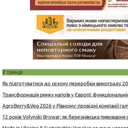
У тренді
Як підготуватися до сезону переробки винограду 2
Трансформація ринку напоїв у Європі: функціональні
AgroBerry&Veg 2026 у Рівному: провідні компанії гал
12 років Volynski Browar: як березнівська пивоварня