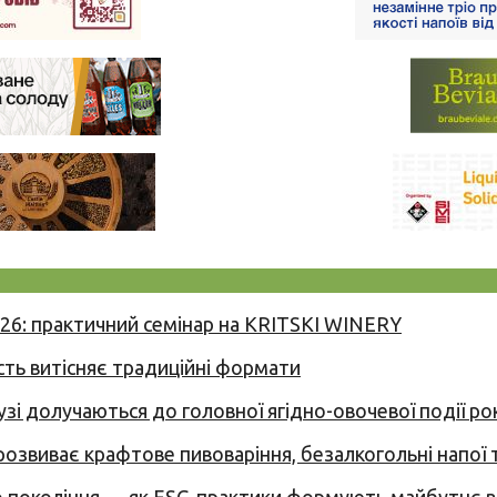
026: практичний семінар на KRITSKI WINERY
сть витісняє традиційні формати
узі долучаються до головної ягідно-овочевої події ро
 розвиває крафтове пивоваріння, безалкогольні напої 