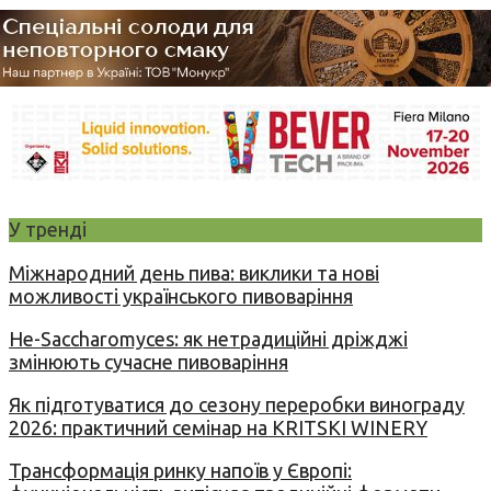
У тренді
Міжнародний день пива: виклики та нові
можливості українського пивоваріння
Не-Saccharomyces: як нетрадиційні дріжджі
змінюють сучасне пивоваріння
Як підготуватися до сезону переробки винограду
2026: практичний семінар на KRITSKI WINERY
Трансформація ринку напоїв у Європі: