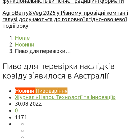
функціональність витісняє традиційні формати
AgroBerry&Veg 2026 у Рівному: провідні компанії
галузі долучаються до головної ягідно-овочевої
події року
Home
Новини
Пиво для перевірки…
Пиво для перевірки наслідків
ковіду з’явилося в Австралії
Новини
Пивоваріння
Журнал «Напої. Технології та Інновації»
30.08.2022
0
1171