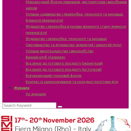
Міжнародний Форум пивоварів, дистиляторів і виробників
напоїв
Успішне садівництво і переробка: технології та інновації.
Вчимося перемагати!
Ягідництво і переробка в умовах воєнного стану: вчимося
перемагати!
Ягідництво і переробка: технології та інновації
Овочівництво та ягідництво: відкритий і закритий ґрунт
Успішне виноградарство і виноробство
Винний клуб «Галерея»
Від землі до готового продукту (зерняткові)
Від землі до готового продукту (кісточкові)
Всеукраїнський горіховий форум
Конгрес із заморожування та холодної логістики ягід
Журнали
Усі журнали