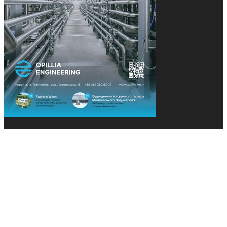
© 2013-2026 Засновники: Конєва К.В., Ящук Н.І.
Назва, концепція та дизайн проєктів медіагрупи
«Технології та Інновації» охороняється Законом
«Про авторське право». Редакція не відповідає за
тексти рекламних оголошень. Думка редакції
може не збігатися з точками зору авторів
публікацій. Передрук – з письмового дозволу
авторів проєкту.