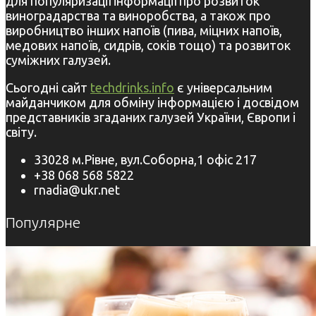
для популяризації інформації про розвиток
виноградарства та виноробства, а також про
виробництво інших напоїв (пива, міцних напоїв,
медових напоїв, сидрів, соків тощо) та розвиток
суміжних галузей.
Сьогодні сайт
techdrinks.info
є універсальним
майданчиком для обміну інформацією і досвідом
представників згаданих галузей України, Європи і
світу.
33028 м.Рівне, вул.Соборна,1 офіс 217
+38 068 568 5822
rnadia@ukr.net
Популярне