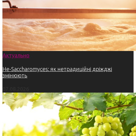
Актуально
Не-Saccharomyces: як нетрадиційні дріжджі
змінюють
07.08.2026