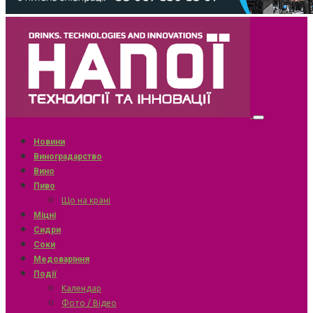
Новини
Виноградарство
Вино
Пиво
Що на крані
Міцні
Сидри
Соки
Медоваріння
Події
Календар
Фото / Відео