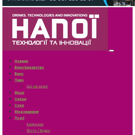
Новини
Виноградарство
Вино
Пиво
Що на крані
Міцні
Сидри
Соки
Медоваріння
Події
Календар
Фото / Відео