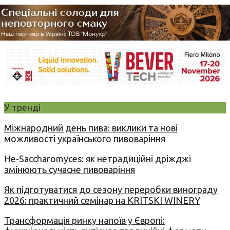
У тренді
Міжнародний день пива: виклики та нові
можливості українського пивоваріння
Не-Saccharomyces: як нетрадиційні дріжджі
змінюють сучасне пивоваріння
Як підготуватися до сезону переробки винограду
2026: практичний семінар на KRITSKI WINERY
Трансформація ринку напоїв у Європі: