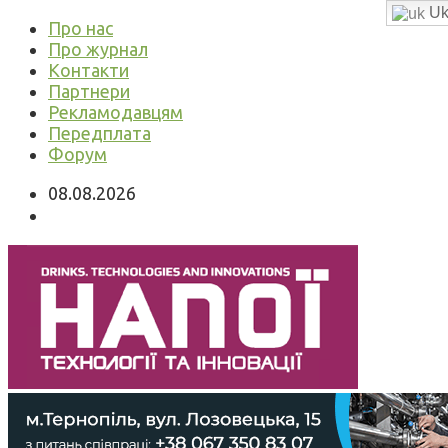
Uk
Про нас
Про журнал
Контакти
Партнери
Рекламодавцям
Передплата
Форум
08.08.2026