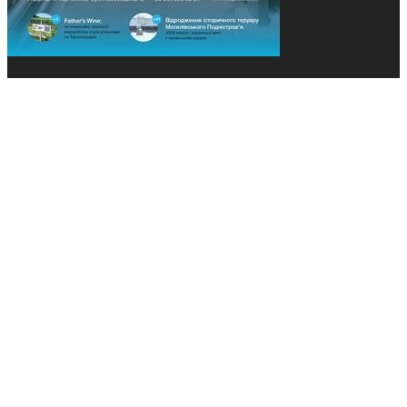
© 2013-2026 Засновники: Конєва К.В., Ящук Н.І.
Назва, концепція та дизайн проєктів медіагрупи
«Технології та Інновації» охороняється Законом
«Про авторське право». Редакція не відповідає за
тексти рекламних оголошень. Думка редакції
може не збігатися з точками зору авторів
публікацій. Передрук – з письмового дозволу
авторів проєкту.