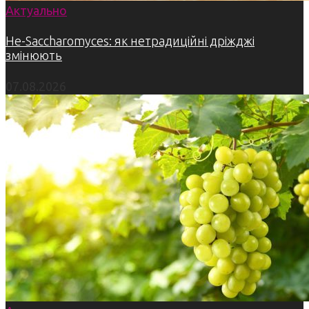
Актуально
Не-Saccharomyces: як нетрадиційні дріжджі
змінюють
07.08.2026