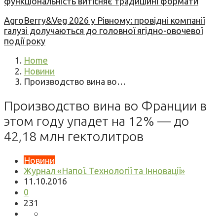
функціональність витісняє традиційні формати
AgroBerry&Veg 2026 у Рівному: провідні компанії
галузі долучаються до головної ягідно-овочевої
події року
Home
Новини
Производство вина во…
Производство вина во Франции в
этом году упадет на 12% — до
42,18 млн гектолитров
Новини
Журнал «Напої. Технології та Інновації»
11.10.2016
0
231