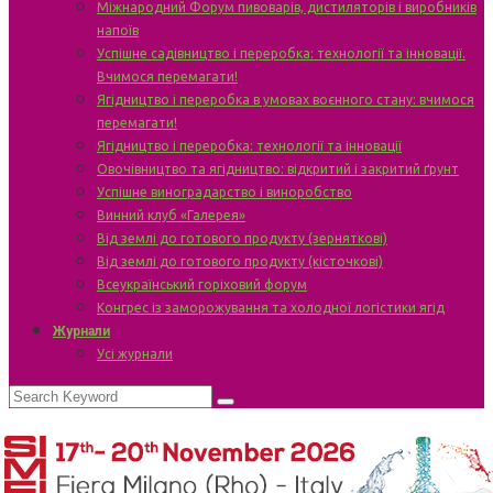
Міжнародний Форум пивоварів, дистиляторів і виробників
напоїв
Успішне садівництво і переробка: технології та інновації.
Вчимося перемагати!
Ягідництво і переробка в умовах воєнного стану: вчимося
перемагати!
Ягідництво і переробка: технології та інновації
Овочівництво та ягідництво: відкритий і закритий ґрунт
Успішне виноградарство і виноробство
Винний клуб «Галерея»
Від землі до готового продукту (зерняткові)
Від землі до готового продукту (кісточкові)
Всеукраїнський горіховий форум
Конгрес із заморожування та холодної логістики ягід
Журнали
Усі журнали