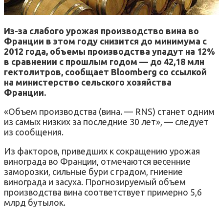
Из-за слабого урожая производство вина во
Франции в этом году снизится до минимума с
2012 года, объемы производства упадут на 12%
в сравнении с прошлым годом — до 42,18 млн
гектолитров, сообщает Bloomberg со ссылкой
на министерство сельского хозяйства
Франции.
«Объем производства (вина. — RNS) станет одним
из самых низких за последние 30 лет», — следует
из сообщения.
Из факторов, приведших к сокращению урожая
винограда во Франции, отмечаются весенние
заморозки, сильные бури с градом, гниение
винограда и засуха. Прогнозируемый объем
производства вина соответствует примерно 5,6
млрд бутылок.