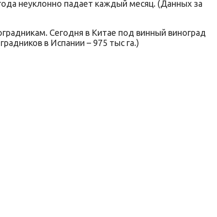
года неуклонно падает каждый месяц. (Данных за
оградникам. Сегодня в Китае под винный виноград
радников в Испании – 975 тыс га.)