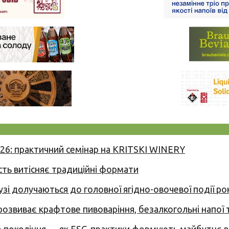
026: практичний семінар на KRITSKI WINERY
сть витісняє традиційні формати
узі долучаються до головної ягідно-овочевої події ро
 розвиває крафтове пивоваріння, безалкогольні напої 