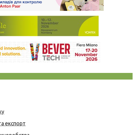
ку
та експорт