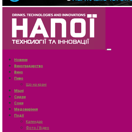
Новини
Виноградарство
Вино
Пиво
Що на крані
Міцні
Сидри
Соки
Медоваріння
Події
Календар
Фото / Відео