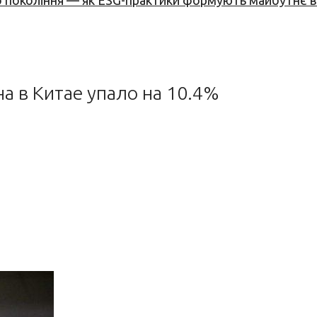
вого покоління — як ESG-практики формують майбутнє
а в Китае упало на 10.4%