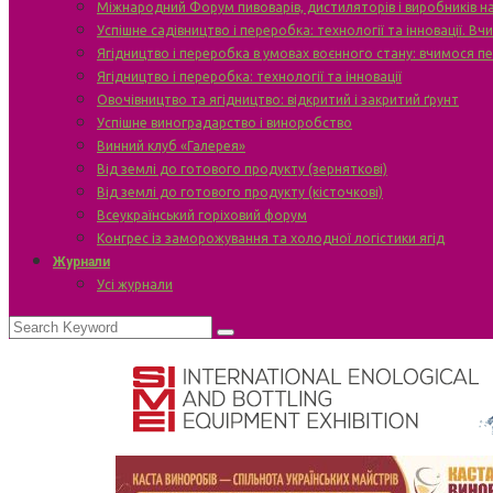
Міжнародний Форум пивоварів, дистиляторів і виробників н
Успішне садівництво і переробка: технології та інновації. В
Ягідництво і переробка в умовах воєнного стану: вчимося п
Ягідництво і переробка: технології та інновації
Овочівництво та ягідництво: відкритий і закритий ґрунт
Успішне виноградарство і виноробство
Винний клуб «Галерея»
Від землі до готового продукту (зерняткові)
Від землі до готового продукту (кісточкові)
Всеукраїнський горіховий форум
Конгрес із заморожування та холодної логістики ягід
Журнали
Усі журнали