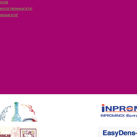
апоїв
чимося перемагати!
еремагати!