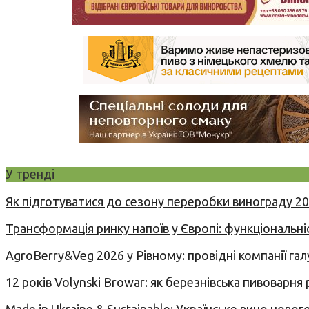
У тренді
Як підготуватися до сезону переробки винограду 2
Трансформація ринку напоїв у Європі: функціональні
AgroBerry&Veg 2026 у Рівному: провідні компанії гал
12 років Volynski Browar: як березнівська пивоварня