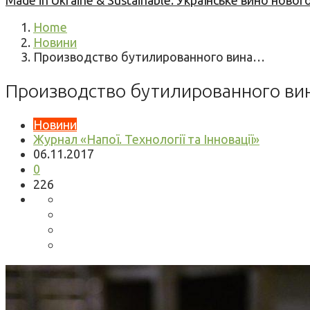
Made in Ukraine & Sustainable: Українське вино но
Home
Новини
Производство бутилированного вина…
Производство бутилированного вин
Новини
Журнал «Напої. Технології та Інновації»
06.11.2017
0
226