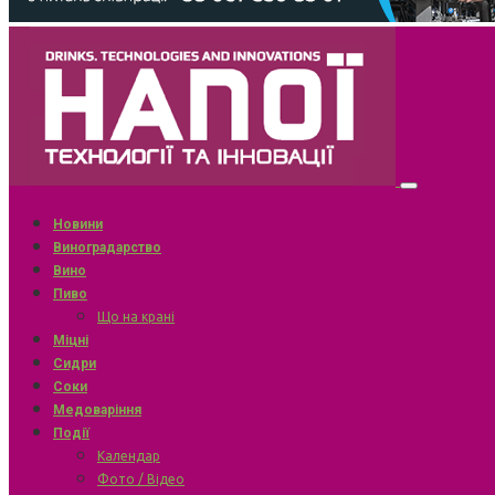
Новини
Виноградарство
Вино
Пиво
Що на крані
Міцні
Сидри
Соки
Медоваріння
Події
Календар
Фото / Відео