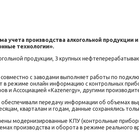
ема учета производства алкогольной продукции и
онные технологии».
когольной продукции, 3 крупных нефтеперерабатыв
овместно с заводами выполняет работы по подключ
в режиме онлайн информацию с контрольных прибор
в и Ассоциацией «Kazenergy», другими производите
е обеспечивали передачу информации об объемах выр
сяцам, кварталам и годам, данные сохранялись толь
дрены модернизированные КПУ (контрольные приборы
мах производства и оборота в режиме реального в