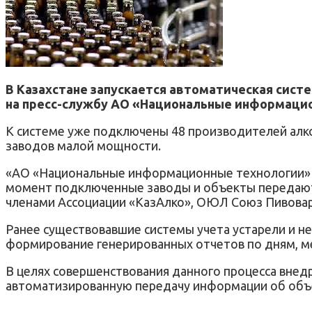
В Казахстане запускается автоматическая сист
на пресс-службу АО «Национальные информаци
К системе уже подключены 48 производителей ал
заводов малой мощности.
«АО «Национальные информационные технологии» с
момент подключенные заводы и объекты передают 
членами Ассоциации «КазАлко», ОЮЛ Союз Пивоваро
Ранее существовавшие системы учета устарели и н
формирование генерированных отчетов по дням, ме
В целях совершенствования данного процесса вне
автоматизированную передачу информации об объе