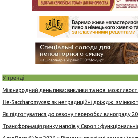
У тренді
Міжнародний день пива: виклики та нові можливості
Не-Saccharomyces: як нетрадиційні дріжджі змінюют
Як підготуватися до сезону переробки винограду 2
Трансформація ринку напоїв у Європі: функціональні