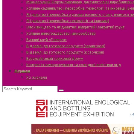
Міжнародний Форум пивоварів, дистиляторів і виробників н
Успішне садівництво і переробка: технології та інновації. В
Ягідництво і переробка в умовах воєнного стану: вчимося п
Ягідництво і переробка: технології та інновації
Овочівництво та ягідництво: відкритий і закритий ґрунт
Успішне виноградарство і виноробство
Винний клуб «Галерея»
Від землі до готового продукту (зерняткові)
Від землі до готового продукту (кісточкові)
Всеукраїнський горіховий форум
Конгрес із заморожування та холодної логістики ягід
Журнали
Усі журнали