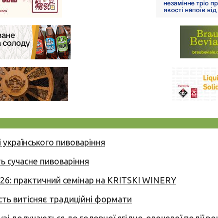
 українського пивоваріння
ь сучасне пивоваріння
026: практичний семінар на KRITSKI WINERY
сть витісняє традиційні формати