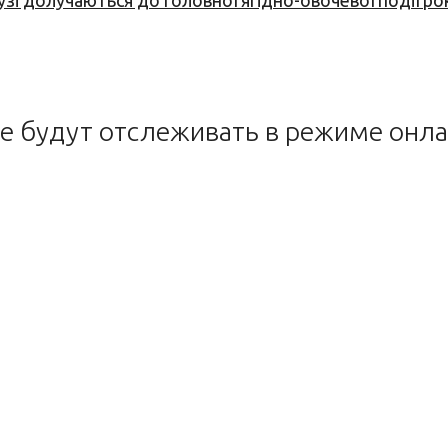
узі долучаються до головної ягідно-овочевої події ро
не будут отслеживать в режиме онл