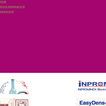
апоїв
чимося перемагати!
еремагати!