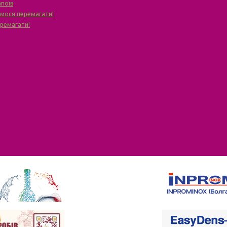
апоїв
чимося перемагати!
еремагати!