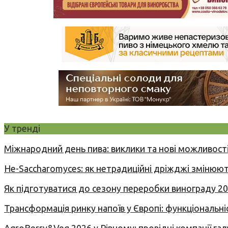
У тренді
Міжнародний день пива: виклики та нові можливості
Не-Saccharomyces: як нетрадиційні дріжджі змінюют
Як підготуватися до сезону переробки винограду 2
Трансформація ринку напоїв у Європі: функціональні