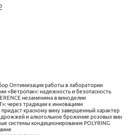
2
р Оптимизация работы в лаборатории
и «Ветропак»: надежность и безопасность
RENCE незаменима в виноделии
 через традиции к инновациям
идаст красному вину завершенный характер
ожжей и алкогольное брожение розовых вин
 системы кондиционирования POLYRING
раине