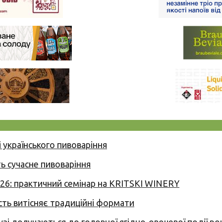
 українського пивоваріння
ь сучасне пивоваріння
026: практичний семінар на KRITSKI WINERY
сть витісняє традиційні формати