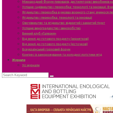
Міжнародний Форум пивоварів, дистиляторів і виробників н
Успішне садівництво і переробка: технології та інновації. В
Ягідництво і переробка в умовах воєнного стану: вчимося п
Ягідництво і переробка: технології та інновації
Овочівництво та ягідництво: відкритий і закритий ґрунт
Успішне виноградарство і виноробство
Винний клуб «Галерея»
Від землі до готового продукту (зерняткові)
Від землі до готового продукту (кісточкові)
Всеукраїнський горіховий форум
Конгрес із заморожування та холодної логістики ягід
Журнали
Усі журнали