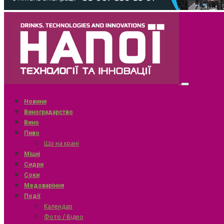
Новини
Виноградарство
Вино
Пиво
Що на крані
Міцні
Сидри
Соки
Медоваріння
Події
Календар
Фото / Відео