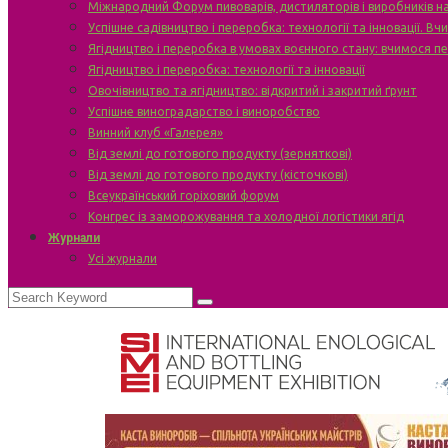
Міжнародний Форум пивоварів, дистиляторів і виробників н
Успішне садівництво і переробка: технології та інновації. В
Ягідництво і переробка в умовах воєнного стану: вчимося п
Ягідництво і переробка: технології та інновації
Овочівництво та ягідництво: відкритий і закритий ґрунт
Успішне виноградарство і виноробство
Винний клуб «Галерея»
Від землі до готового продукту (зерняткові)
Від землі до готового продукту (кісточкові)
Всеукраїнський горіховий форум
Конгрес із заморожування та холодної логістики ягід
Журнали
Усі журнали