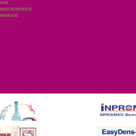
апоїв
чимося перемагати!
еремагати!