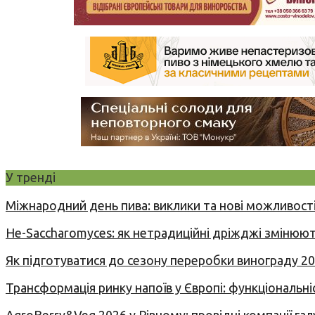
У тренді
Міжнародний день пива: виклики та нові можливості
Не-Saccharomyces: як нетрадиційні дріжджі змінюют
Як підготуватися до сезону переробки винограду 2
Трансформація ринку напоїв у Європі: функціональні