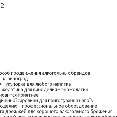
12
особ продвижения алкогольных брендов
 на виноград
 укупорка для любого напитка
елатина для виноделия – эножелатин
овится понятнее
ійної сировини для приготування напоїв
елию – профессиональное оборудование
 дрожжей для хорошого алкогольного брожения
«Куринь»: первоклассные виноградники и оборудов