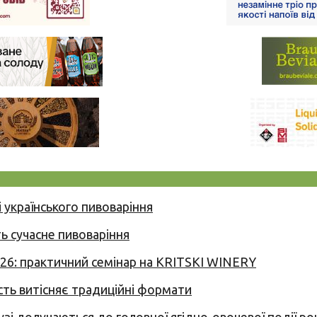
 українського пивоваріння
ь сучасне пивоваріння
026: практичний семінар на KRITSKI WINERY
сть витісняє традиційні формати