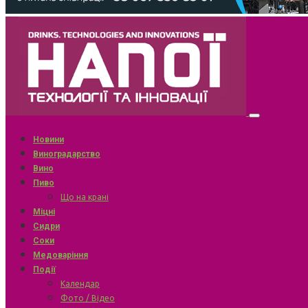
Новини
Виноградарство
Вино
Пиво
Що на крані
Міцні
Сидри
Соки
Медоваріння
Події
Календар
Фото / Відео