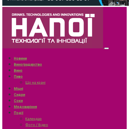
Новини
Виноградарство
Вино
Пиво
Що на крані
Міцні
Сидри
Соки
Медоваріння
Події
Календар
Фото / Відео