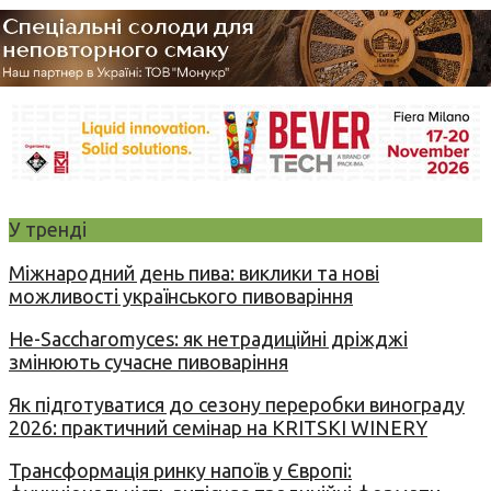
У тренді
Міжнародний день пива: виклики та нові
можливості українського пивоваріння
Не-Saccharomyces: як нетрадиційні дріжджі
змінюють сучасне пивоваріння
Як підготуватися до сезону переробки винограду
2026: практичний семінар на KRITSKI WINERY
Трансформація ринку напоїв у Європі: