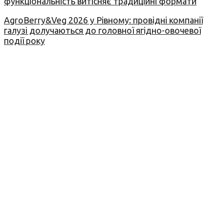
функціональність витісняє традиційні формати
AgroBerry&Veg 2026 у Рівному: провідні компанії
галузі долучаються до головної ягідно-овочевої
події року