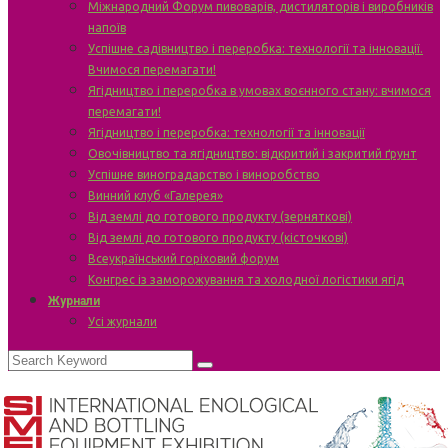
Міжнародний Форум пивоварів, дистиляторів і виробників
напоїв
Успішне садівництво і переробка: технології та інновації.
Вчимося перемагати!
Ягідництво і переробка в умовах воєнного стану: вчимося
перемагати!
Ягідництво і переробка: технології та інновації
Овочівництво та ягідництво: відкритий і закритий ґрунт
Успішне виноградарство і виноробство
Винний клуб «Галерея»
Від землі до готового продукту (зерняткові)
Від землі до готового продукту (кісточкові)
Всеукраїнський горіховий форум
Конгрес із заморожування та холодної логістики ягід
Журнали
Усі журнали