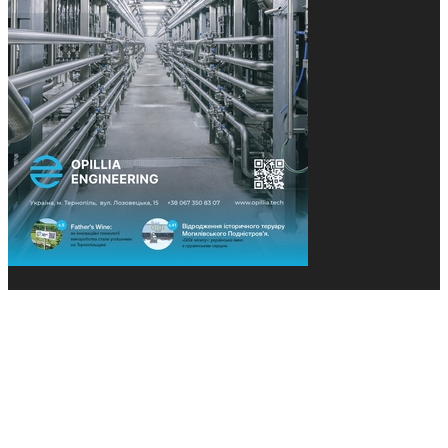
© 2013-2026 Засновники: Конєва К.В., Ящук Н.І.
Назва, концепція та дизайн проєктів медіагрупи
«Технології та Інновації» охороняється Законом
«Про авторське право». Редакція не відповідає за
тексти рекламних оголошень. Думка редакції
може не збігатися з точками зору авторів
публікацій. Передрук – з письмового дозволу