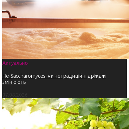
Актуально
Не-Saccharomyces: як нетрадиційні дріжджі
змінюють
07.08.2026