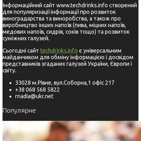
Інформаційний сайт www.techdrinks.info створений
для популяризації інформації про розвиток
виноградарства та виноробства, а також про
виробництво інших напоїв (пива, міцних напоїв,
медових напоїв, сидрів, соків тощо) та розвиток
суміжних галузей.
Сьогодні сайт
techdrinks.info
є універсальним
майданчиком для обміну інформацією і досвідом
представників згаданих галузей України, Європи і
світу.
33028 м.Рівне, вул.Соборна,1 офіс 217
+38 068 568 5822
rnadia@ukr.net
Популярне