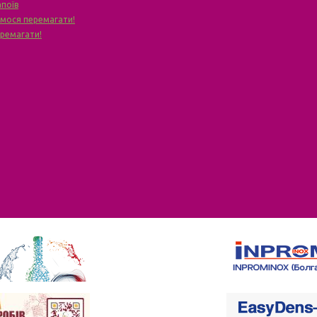
апоїв
чимося перемагати!
еремагати!