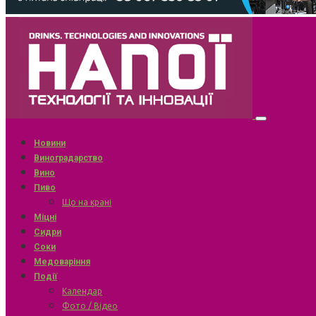
Новини
Виноградарство
Вино
Пиво
Що на крані
Міцні
Сидри
Соки
Медоваріння
Події
Календар
Фото / Відео