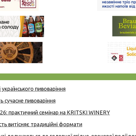
 українського пивоваріння
ь сучасне пивоваріння
026: практичний семінар на KRITSKI WINERY
сть витісняє традиційні формати