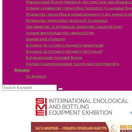
Міжнародний Форум пивоварів, дистиляторів і виробників н
Успішне садівництво і переробка: технології та інновації. В
Ягідництво і переробка в умовах воєнного стану: вчимося п
Ягідництво і переробка: технології та інновації
Овочівництво та ягідництво: відкритий і закритий ґрунт
Успішне виноградарство і виноробство
Винний клуб «Галерея»
Від землі до готового продукту (зерняткові)
Від землі до готового продукту (кісточкові)
Всеукраїнський горіховий форум
Конгрес із заморожування та холодної логістики ягід
Журнали
Усі журнали