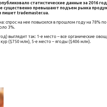
опубликовало статистические данные за 2016 го
не существенно превышают подъем рынка продукт
м пишет trademaster.ua.
а: спрос на нее повысился в прошлом году на 78% по
коло 3%.
д) выглядит так: 1-е место – все органические овощн
 кур ($750 млн), 5-е место – ягоды ($406 млн).