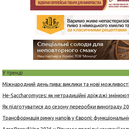
У тренді
Міжнародний день пива: виклики та нові можливості
Не-Saccharomyces: як нетрадиційні дріжджі змінюют
Як підготуватися до сезону переробки винограду 2
Трансформація ринку напоїв у Європі: функціональні