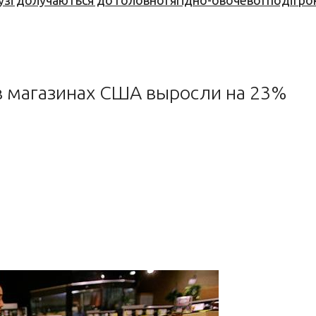
узі долучаються до головної ягідно-овочевої події ро
в магазинах США выросли на 23%