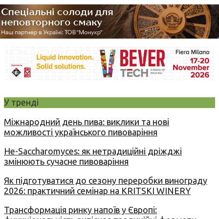
У тренді
Міжнародний день пива: виклики та нові
можливості українського пивоваріння
Не-Saccharomyces: як нетрадиційні дріжджі
змінюють сучасне пивоваріння
Як підготуватися до сезону переробки винограду
2026: практичний семінар на KRITSKI WINERY
Трансформація ринку напоїв у Європі: