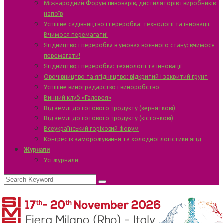
Міжнародний Форум пивоварів, дистиляторів і виробників
напоїв
Успішне садівництво і переробка: технології та інновації.
Вчимося перемагати!
Ягідництво і переробка в умовах воєнного стану: вчимося
перемагати!
Ягідництво і переробка: технології та інновації
Овочівництво та ягідництво: відкритий і закритий ґрунт
Успішне виноградарство і виноробство
Винний клуб «Галерея»
Від землі до готового продукту (зерняткові)
Від землі до готового продукту (кісточкові)
Всеукраїнський горіховий форум
Конгрес із заморожування та холодної логістики ягід
Журнали
Усі журнали