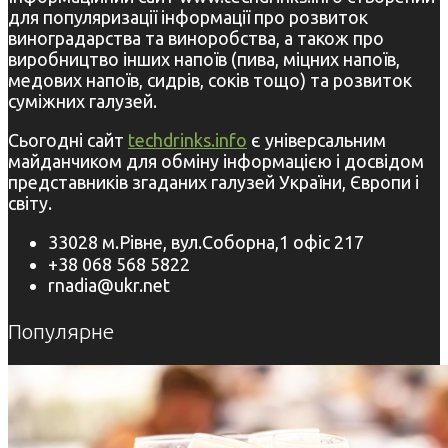
для популяризації інформації про розвиток
виноградарства та виноробства, а також про
виробництво інших напоїв (пива, міцних напоїв,
медових напоїв, сидрів, соків тощо) та розвиток
суміжних галузей.
Сьогодні сайт
techdrinks.info
є універсальним
майданчиком для обміну інформацією і досвідом
представників згаданих галузей України, Європи і
світу.
33028 м.Рівне, вул.Соборна,1 офіс 217
+38 068 568 5822
rnadia@ukr.net
Популярне