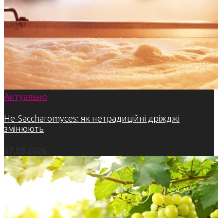
Актуально
Не-Saccharomyces: як нетрадиційні дріжджі
змінюють
07.08.2026