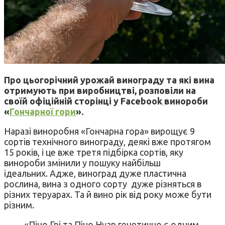
Про цьогорічний урожай винограду та які вина
отримують при виробництві, розповіли на
своїй офіційній сторінці у Facebook
винороби
«
Гончарної гори
».
Наразі виноробня «Гончарна гора» вирощує 9
сортів технічного винограду, деякі вже протягом
15 років, і це вже третя підбірка сортів, яку
винороби змінили у пошуку найбільш
ідеальних. Адже, виноград дуже пластична
рослина, вина з одного сорту дуже різняться в
різних теруарах. Та й вино рік від року може бути
різним.
«Піно Грі та Піно Нуар генетично є одним