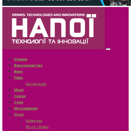
Новини
Виноградарство
Вино
Пиво
Що на крані
Міцні
Сидри
Соки
Медоваріння
Події
Календар
Фото / Відео