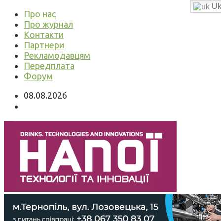
Uk
Про нас
Про журнал
Контакти
Партнери
Рекламодавцям
Передплата
Форум
08.08.2026