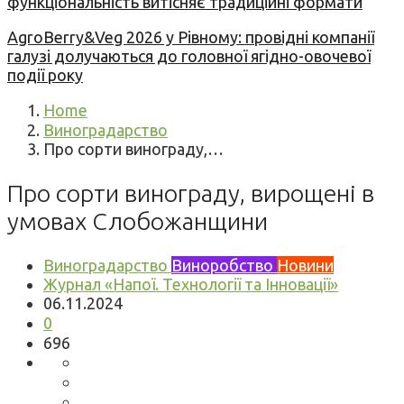
функціональність витісняє традиційні формати
AgroBerry&Veg 2026 у Рівному: провідні компанії
галузі долучаються до головної ягідно-овочевої
події року
Home
Виноградарство
Про сорти винограду,…
Про сорти винограду, вирощені в
умовах Слобожанщини
Виноградарство
Виноробство
Новини
Журнал «Напої. Технології та Інновації»
06.11.2024
0
696