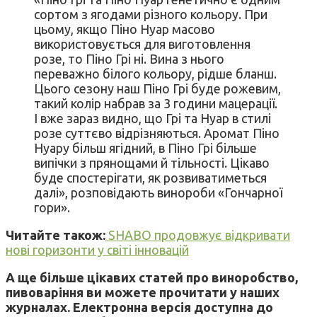
сортом з ягодами різного кольору. При
цьому, якщо Піно Нуар масово
використовується для виготовлення
розе, то Піно Грі ні. Вина з нього
переважно білого кольору, рідше бланш.
Цього сезону наш Піно Грі буде рожевим,
такий колір набрав за 3 години мацерації.
І вже зараз видно, що Грі та Нуар в стилі
розе суттєво відрізняються. Аромат Піно
Нуару більш ягідний, в Піно Грі більше
випічки з прянощами й тільності. Цікаво
буде спостерігати, як розвиватиметься
далі», розповідають винороби «Гончарної
гори».
Читайте також:
SHABO продовжує відкривати
нові горизонти у світі інновацій
А ще більше цікавих статей про виноробство,
пивоваріння ви можете прочитати у наших
журналах. Електронна версія доступна до