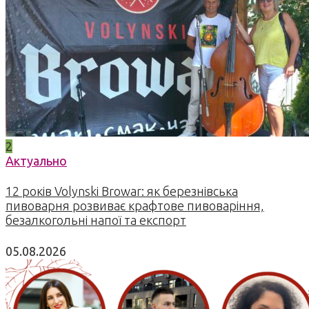
2
Актуально
12 років Volynski Browar: як березнівська
пивоварня розвиває крафтове пивоваріння,
безалкогольні напої та експорт
05.08.2026