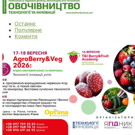
Останнє
Популярне
Коменти