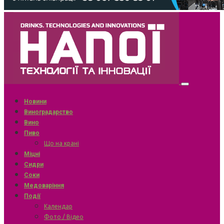
Новини
Виноградарство
Вино
Пиво
Що на крані
Міцні
Сидри
Соки
Медоваріння
Події
Календар
Фото / Відео