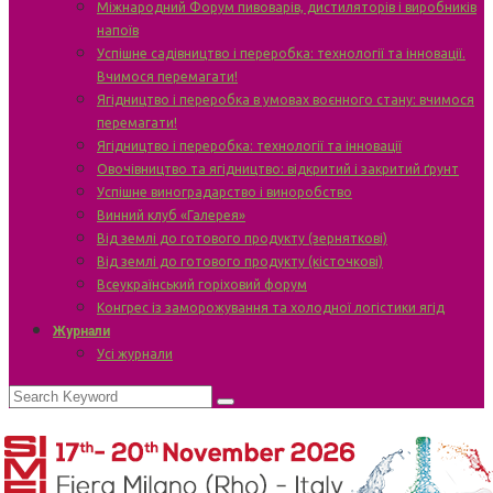
Міжнародний Форум пивоварів, дистиляторів і виробників
напоїв
Успішне садівництво і переробка: технології та інновації.
Вчимося перемагати!
Ягідництво і переробка в умовах воєнного стану: вчимося
перемагати!
Ягідництво і переробка: технології та інновації
Овочівництво та ягідництво: відкритий і закритий ґрунт
Успішне виноградарство і виноробство
Винний клуб «Галерея»
Від землі до готового продукту (зерняткові)
Від землі до готового продукту (кісточкові)
Всеукраїнський горіховий форум
Конгрес із заморожування та холодної логістики ягід
Журнали
Усі журнали