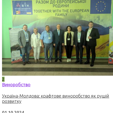
2
Виноробство
Україна-Молдова: крафтове виноробство як рушій
розвитку
01.10.2024