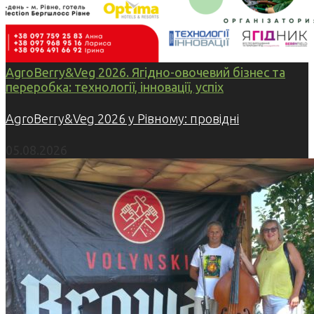
AgroBerry&Veg 2026. Ягідно-овочевий бізнес та
переробка: технології, інновації, успіх
AgroBerry&Veg 2026 у Рівному: провідні
05.08.2026