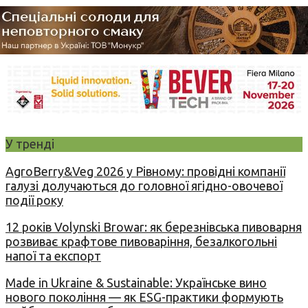
У тренді
AgroBerry&Veg 2026 у Рівному: провідні компанії
галузі долучаються до головної ягідно-овочевої
події року
12 років Volynski Browar: як березнівська пивоварня
розвиває крафтове пивоваріння, безалкогольні
напої та експорт
Made in Ukraine & Sustainable: Українське вино
нового покоління — як ESG-практики формують