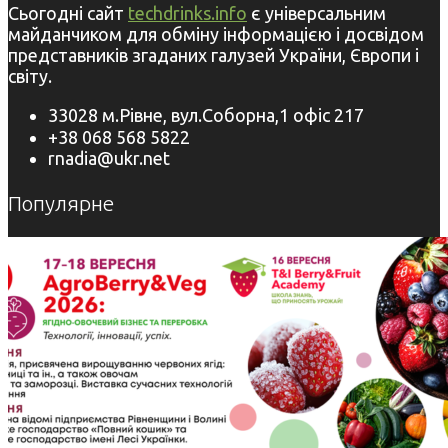
Сьогодні сайт
techdrinks.info
є універсальним
майданчиком для обміну інформацією і досвідом
представників згаданих галузей України, Європи і
світу.
33028 м.Рівне, вул.Соборна,1 офіс 217
+38 068 568 5822
rnadia@ukr.net
Популярне