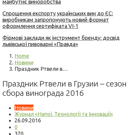
майбутнє виноробства
Спрощення експорту українських вин до ЄС:
виробникам запропонують новий формат
оформлення сертифіката VI-1
Фірмові заклади як інструмент бренду: досвід
львівської пивоварні «Правда»
Home
Новини
Праздник Ртвели в…
Праздник Ртвели в Грузии – сезон
сбора винограда 2016
Новини
Журнал «Напої. Технології та Інновації»
26.09.2016
0
370