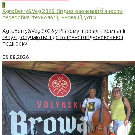
1
AgroBerry&Veg 2026. Ягідно-овочевий бізнес та
переробка: технології, інновації, успіх
AgroBerry&Veg 2026 у Рівному: провідні компанії
галузі долучаються до головної ягідно-овочевої
події року
05.08.2026