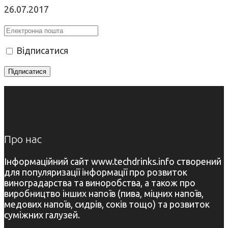
26.07.2017
Відписатися
Про нас
Інформаційний сайт www.techdrinks.info створений
для популяризації інформації про розвиток
виноградарства та виноробства, а також про
виробництво інших напоїв (пива, міцних напоїв,
медових напоїв, сидрів, соків тощо) та розвиток
суміжних галузей.