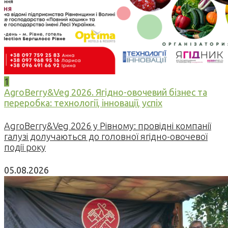
1
AgroBerry&Veg 2026. Ягідно-овочевий бізнес та
переробка: технології, інновації, успіх
AgroBerry&Veg 2026 у Рівному: провідні компанії
галузі долучаються до головної ягідно-овочевої
події року
05.08.2026