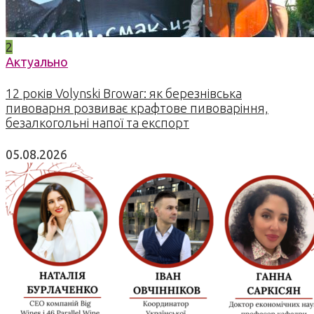
2
Актуально
12 років Volynski Browar: як березнівська
пивоварня розвиває крафтове пивоваріння,
безалкогольні напої та експорт
05.08.2026