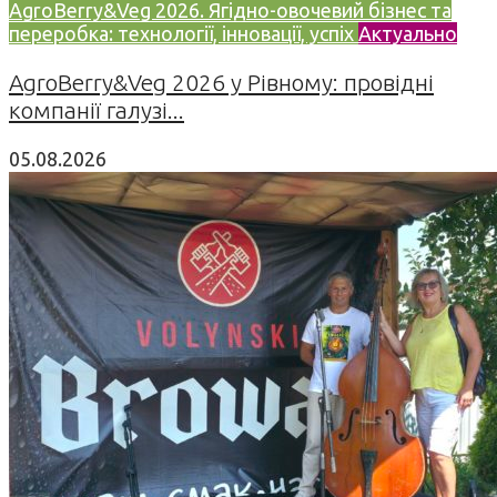
AgroBerry&Veg 2026. Ягідно-овочевий бізнес та
переробка: технології, інновації, успіх
Актуально
AgroBerry&Veg 2026 у Рівному: провідні
компанії галузі...
05.08.2026