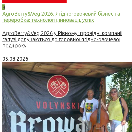
3
AgroBerry&Veg 2026. Ягідно-овочевий бізнес та
переробка: технології, інновації, успіх
AgroBerry&Veg 2026 у Рівному: провідні компанії
галузі долучаються до головної ягідно-овочевої
події року
05.08.2026