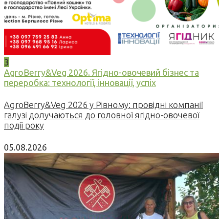
3
AgroBerry&Veg 2026. Ягідно-овочевий бізнес та
переробка: технології, інновації, успіх
AgroBerry&Veg 2026 у Рівному: провідні компанії
галузі долучаються до головної ягідно-овочевої
події року
05.08.2026