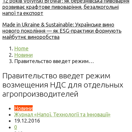
12 років Volynski Browar: як березнівська пивоварня
розвиває крафтове пивоваріння, безалкогольні
напої та експорт
Made in Ukraine & Sustainable: Українське вино
нового покоління — як ESG-практики формують
майбутнє виноробства
Home
Новини
Правительство введет режим…
Правительство введет режим
возмещения НДС для отдельных
агропроизводителей
Новини
Журнал «Напої. Технології та Інновації»
19.12.2016
0