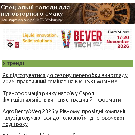
У тренді
Як підготуватися до сезону переробки винограду
2026: практичний семінар на KRITSKI WINERY
Трансформація ринку напоїв у Європі:
функціональність витісняє традиційні формати
AgroBerry&Veg 2026 у Рівному: провідні компанії
галузі долучаються до головної ягідно-овочевої
події року