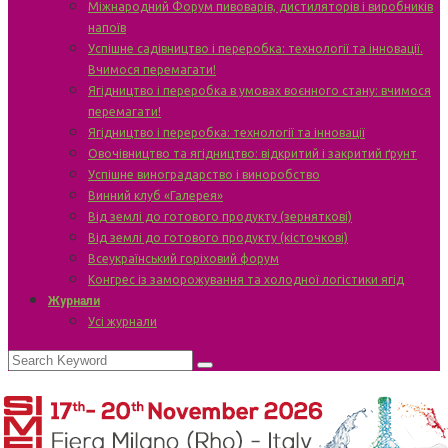
Міжнародний Форум пивоварів, дистиляторів і виробників
напоїв
Успішне садівництво і переробка: технології та інновації.
Вчимося перемагати!
Ягідництво і переробка в умовах воєнного стану: вчимося
перемагати!
Ягідництво і переробка: технології та інновації
Овочівництво та ягідництво: відкритий і закритий ґрунт
Успішне виноградарство і виноробство
Винний клуб «Галерея»
Від землі до готового продукту (зерняткові)
Від землі до готового продукту (кісточкові)
Всеукраїнський горіховий форум
Конгрес із заморожування та холодної логістики ягід
Журнали
Усі журнали