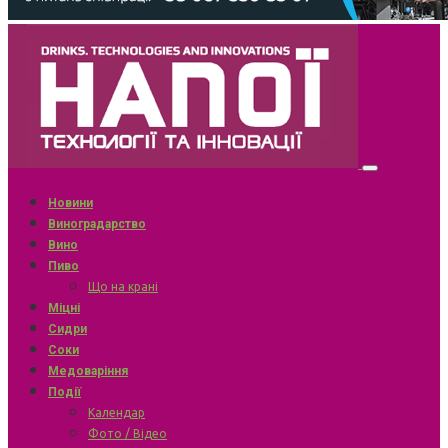
Новини
Виноградарство
Вино
Пиво
Що на крані
Міцні
Сидри
Соки
Медоваріння
Події
Календар
Фото / Відео