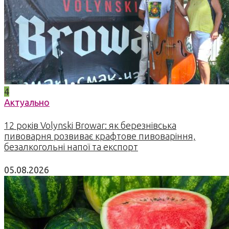
4
Актуально
12 років Volynski Browar: як березнівська
пивоварня розвиває крафтове пивоваріння,
безалкогольні напої та експорт
05.08.2026