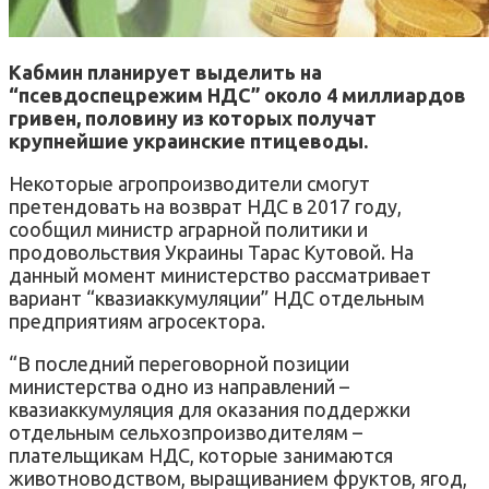
Кабмин планирует выделить на
“псевдоспецрежим НДС” около 4 миллиардов
гривен, половину из которых получат
крупнейшие украинские птицеводы.
Некоторые агропроизводители смогут
претендовать на возврат НДС в 2017 году,
сообщил министр аграрной политики и
продовольствия Украины Тарас Кутовой. На
данный момент министерство рассматривает
вариант “квазиаккумуляции” НДС отдельным
предприятиям агросектора.
“В последний переговорной позиции
министерства одно из направлений –
квазиаккумуляция для оказания поддержки
отдельным сельхозпроизводителям –
плательщикам НДС, которые занимаются
животноводством, выращиванием фруктов, ягод,