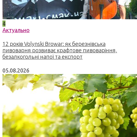
4
Актуально
12 років Volynski Browar: як березнівська
пивоварня розвиває крафтове пивоваріння,
безалкогольні напої та експорт
05.08.2026