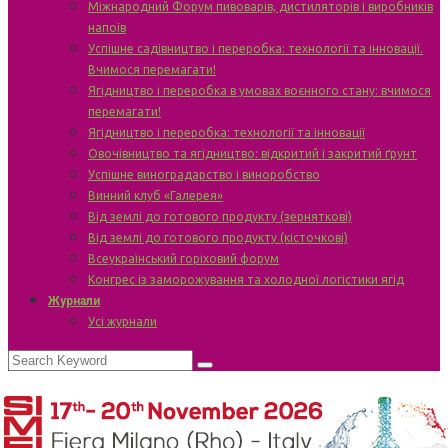
Міжнародний Форум пивоварів, дистиляторів і виробників
напоїв
Успішне садівництво і переробка: технології та інновації.
Вчимося перемагати!
Ягідництво і переробка в умовах воєнного стану: вчимося
перемагати!
Ягідництво і переробка: технології та інновації
Овочівництво та ягідництво: відкритий і закритий ґрунт
Успішне виноградарство і виноробство
Винний клуб «Галерея»
Від землі до готового продукту (зерняткові)
Від землі до готового продукту (кісточкові)
Всеукраїнський горіховий форум
Конгрес із заморожування та холодної логістики ягід
Журнали
Усі журнали