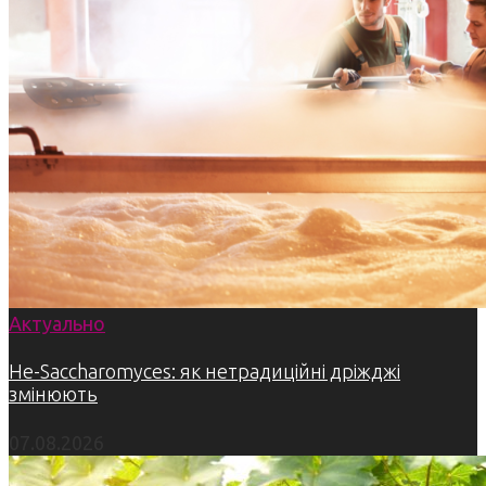
Актуально
Не-Saccharomyces: як нетрадиційні дріжджі
змінюють
07.08.2026