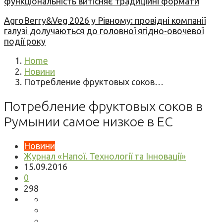
функціональність витісняє традиційні формати
AgroBerry&Veg 2026 у Рівному: провідні компанії
галузі долучаються до головної ягідно-овочевої
події року
Home
Новини
Потребление фруктовых соков…
Потребление фруктовых соков в
Румынии самое низкое в ЕС
Новини
Журнал «Напої. Технології та Інновації»
15.09.2016
0
298