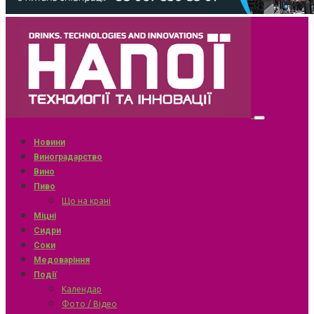
Новини
Виноградарство
Вино
Пиво
Що на крані
Міцні
Сидри
Соки
Медоваріння
Події
Календар
Фото / Відео