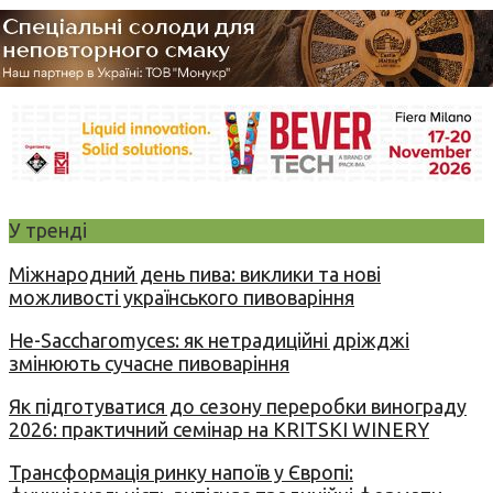
У тренді
Міжнародний день пива: виклики та нові
можливості українського пивоваріння
Не-Saccharomyces: як нетрадиційні дріжджі
змінюють сучасне пивоваріння
Як підготуватися до сезону переробки винограду
2026: практичний семінар на KRITSKI WINERY
Трансформація ринку напоїв у Європі: