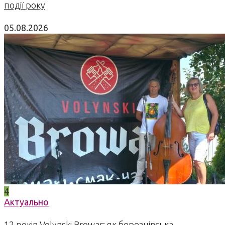
події року
05.08.2026
4
Актуально
12 років Volynski Browar: як березнівська