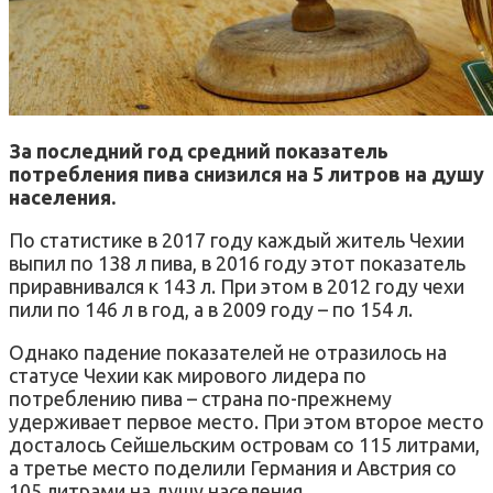
За последний год средний показатель
потребления пива снизился на 5 литров на душу
населения.
По статистике в 2017 году каждый житель Чехии
выпил по 138 л пива, в 2016 году этот показатель
приравнивался к 143 л. При этом в 2012 году чехи
пили по 146 л в год, а в 2009 году – по 154 л.
Однако падение показателей не отразилось на
статусе Чехии как мирового лидера по
потреблению пива – страна по-прежнему
удерживает первое место. При этом второе место
досталось Сейшельским островам со 115 литрами,
а третье место поделили Германия и Австрия со
105 литрами на душу населения.