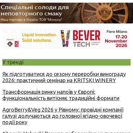
У тренді
Як підготуватися до сезону переробки винограду
2026: практичний семінар на KRITSKI WINERY
Трансформація ринку напоїв у Європі:
функціональність витісняє традиційні формати
AgroBerry&Veg 2026 у Рівному: провідні компанії
галузі долучаються до головної ягідно-овочевої
події року