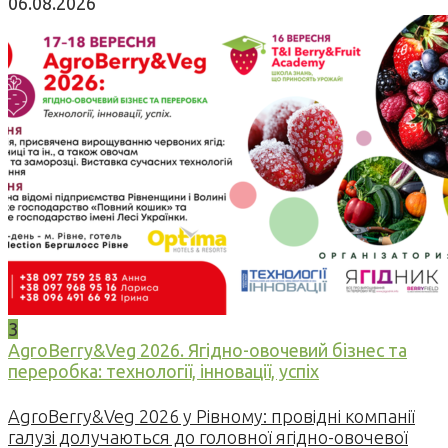
06.08.2026
3
AgroBerry&Veg 2026. Ягідно-овочевий бізнес та
переробка: технології, інновації, успіх
AgroBerry&Veg 2026 у Рівному: провідні компанії
галузі долучаються до головної ягідно-овочевої