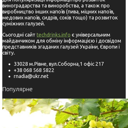
виноградарства та виноробства, а також про
виробництво інших напоїв (пива, міцних напоїв,
медових напоїв, сидрів, соків тощо) та розвиток
суміжних галузей.
Сьогодні сайт
techdrinks.info
є універсальним
майданчиком для обміну інформацією і досвідом
представників згаданих галузей України, Європи і
світу.
33028 м.Рівне, вул.Соборна,1 офіс 217
+38 068 568 5822
rnadia@ukr.net
Популярне