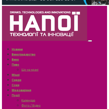
Новини
Виноградарство
Вино
Пиво
Що на крані
Міцні
Сидри
Соки
Медоваріння
Події
Календар
Фото / Відео