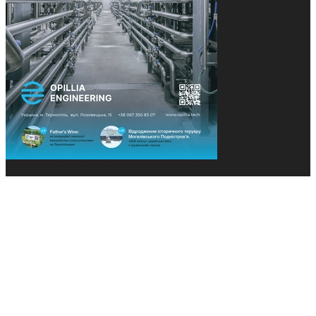
© 2013-2026 Засновники: Конєва К.В., Ящук Н.І.
Назва, концепція та дизайн проєктів медіагрупи
«Технології та Інновації» охороняється Законом
«Про авторське право». Редакція не відповідає за
тексти рекламних оголошень. Думка редакції
може не збігатися з точками зору авторів
публікацій. Передрук – з письмового дозволу
авторів проєкту.