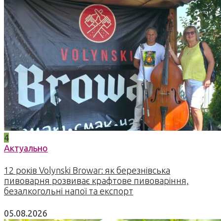
4
Актуально
12 років Volynski Browar: як березнівська
пивоварня розвиває крафтове пивоваріння,
безалкогольні напої та експорт
05.08.2026