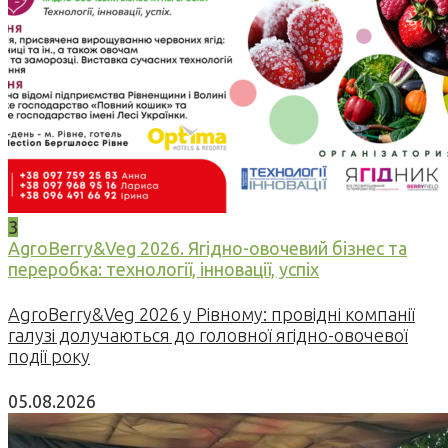
3
AgroBerry&Veg 2026. Ягідно-овочевий бізнес та
переробка: технології, інновації, успіх
AgroBerry&Veg 2026 у Рівному: провідні компанії
галузі долучаються до головної ягідно-овочевої
події року
05.08.2026