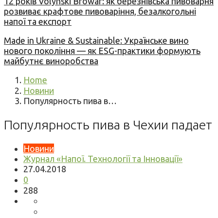
12 років Volynski Browar: як березнівська пивоварня
розвиває крафтове пивоваріння, безалкогольні
напої та експорт
Made in Ukraine & Sustainable: Українське вино
нового покоління — як ESG-практики формують
майбутнє виноробства
Home
Новини
Популярность пива в…
Популярность пива в Чехии падает
Новини
Журнал «Напої. Технології та Інновації»
27.04.2018
0
288