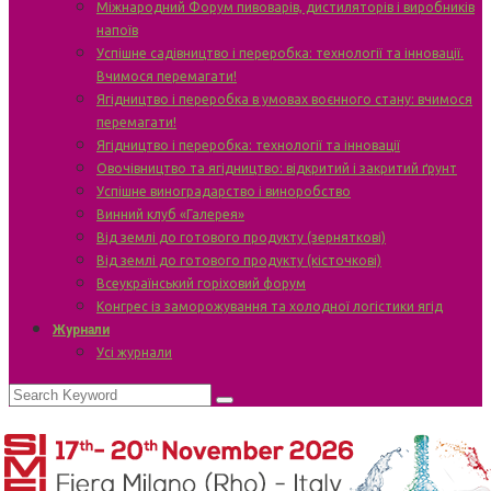
Міжнародний Форум пивоварів, дистиляторів і виробників
напоїв
Успішне садівництво і переробка: технології та інновації.
Вчимося перемагати!
Ягідництво і переробка в умовах воєнного стану: вчимося
перемагати!
Ягідництво і переробка: технології та інновації
Овочівництво та ягідництво: відкритий і закритий ґрунт
Успішне виноградарство і виноробство
Винний клуб «Галерея»
Від землі до готового продукту (зерняткові)
Від землі до готового продукту (кісточкові)
Всеукраїнський горіховий форум
Конгрес із заморожування та холодної логістики ягід
Журнали
Усі журнали