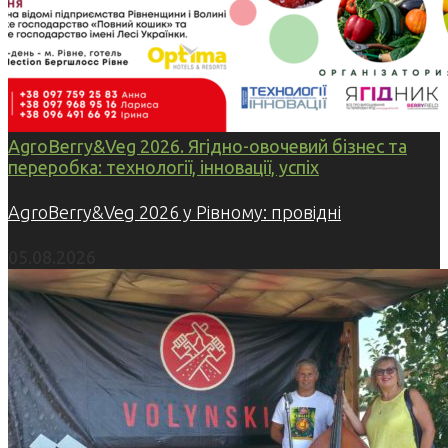
AgroBerry&Veg 2026. Ягідно-овочевий бізнес та
переробка: технології, інновації, успіх
AgroBerry&Veg 2026 у Рівному: провідні
05.08.2026