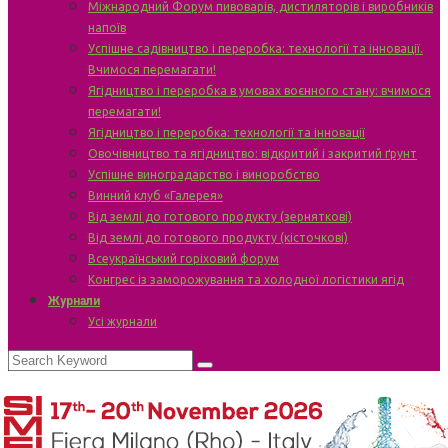
Міжнародний Форум пивоварів, дистиляторів і виробників
напоїв
Успішне садівництво і переробка: технології та інновації.
Вчимося перемагати!
Ягідництво і переробка в умовах воєнного стану: вчимося
перемагати!
Ягідництво і переробка: технології та інновації
Овочівництво та ягідництво: відкритий і закритий ґрунт
Успішне виноградарство і виноробство
Винний клуб «Галерея»
Від землі до готового продукту (зерняткові)
Від землі до готового продукту (кісточкові)
Всеукраїнський горіховий форум
Конгрес із заморожування та холодної логістики ягід
Журнали
Усі журнали