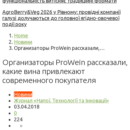
функціональність витісняє традиційні формати
AgroBerry&Veg 2026 у Рівному: провідні компанії
галузі долучаються до головної ягідно-овочевої
події року
Home
Новини
Организаторы ProWein рассказали,…
Организаторы ProWein рассказали,
какие вина привлекают
современного покупателя
Новини
Журнал «Напої. Технології та Інновації»
03.04.2018
0
224