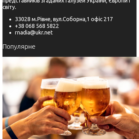
представників згаданих галузей України, Європи і
світу.
33028 м.Рівне, вул.Соборна,1 офіс 217
+38 068 568 5822
rnadia@ukr.net
Популярне