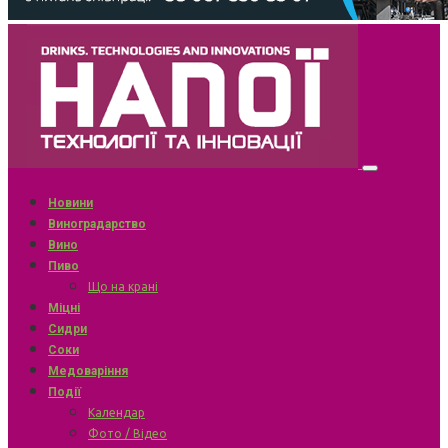
Новини
Виноградарство
Вино
Пиво
Що на крані
Міцні
Сидри
Соки
Медоваріння
Події
Календар
Фото / Відео