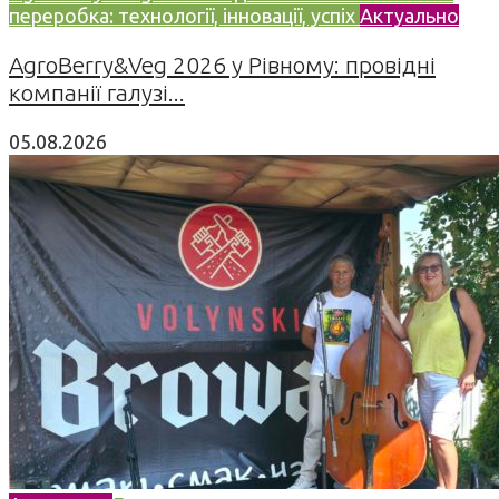
переробка: технології, інновації, успіх
Актуально
AgroBerry&Veg 2026 у Рівному: провідні
компанії галузі...
05.08.2026