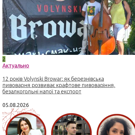
2
Актуально
12 років Volynski Browar: як березнівська
пивоварня розвиває крафтове пивоваріння,
безалкогольні напої та експорт
05.08.2026