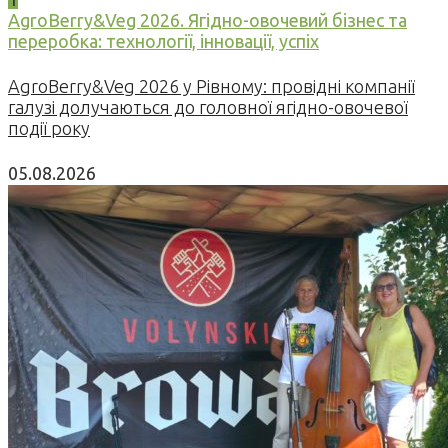
AgroBerry&Veg 2026. Ягідно-овочевий бізнес та
переробка: технології, інновації, успіх
AgroBerry&Veg 2026 у Рівному: провідні компанії
галузі долучаються до головної ягідно-овочевої
події року
05.08.2026