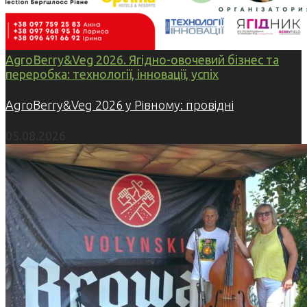
AgroBerry&Veg 2026. Ягідно-овочевий бізнес та
переробка: технології, інновації, успіх
AgroBerry&Veg 2026 у Рівному: провідні
05.08.2026