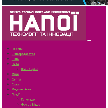
Новини
Виноградарство
Вино
Пиво
Що на крані
Міцні
Сидри
Соки
Медоваріння
Події
Календар
Фото / Відео