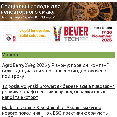
У тренді
AgroBerry&Veg 2026 у Рівному: провідні компанії
галузі долучаються до головної ягідно-овочевої
події року
12 років Volynski Browar: як березнівська пивоварня
розвиває крафтове пивоваріння, безалкогольні
напої та експорт
Made in Ukraine & Sustainable: Українське вино
нового покоління — як ESG-практики формують