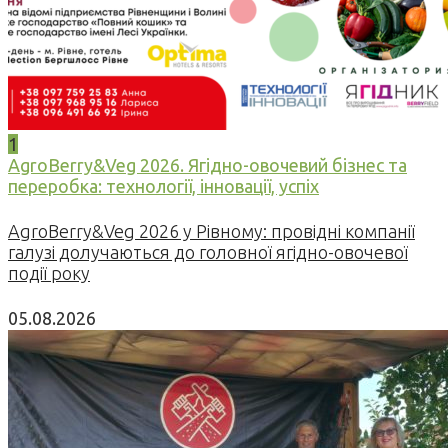
1
AgroBerry&Veg 2026. Ягідно-овочевий бізнес та
переробка: технології, інновації, успіх
AgroBerry&Veg 2026 у Рівному: провідні компанії
галузі долучаються до головної ягідно-овочевої
події року
05.08.2026