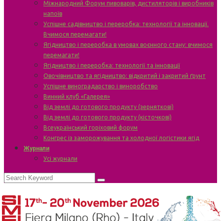
Міжнародний Форум пивоварів, дистиляторів і виробників
напоїв
Успішне садівництво і переробка: технології та інновації.
Вчимося перемагати!
Ягідництво і переробка в умовах воєнного стану: вчимося
перемагати!
Ягідництво і переробка: технології та інновації
Овочівництво та ягідництво: відкритий і закритий ґрунт
Успішне виноградарство і виноробство
Винний клуб «Галерея»
Від землі до готового продукту (зерняткові)
Від землі до готового продукту (кісточкові)
Всеукраїнський горіховий форум
Конгрес із заморожування та холодної логістики ягід
Журнали
Усі журнали