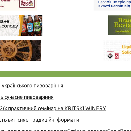
 українського пивоваріння
ь сучасне пивоваріння
026: практичний семінар на KRITSKI WINERY
сть витісняє традиційні формати