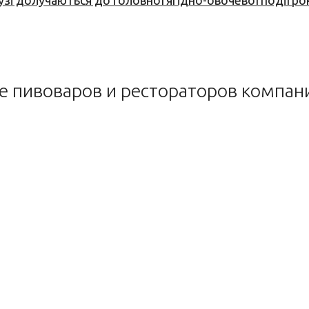
узі долучаються до головної ягідно-овочевої події ро
пивоваров и рестораторов компани