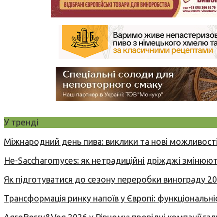
У тренді
Міжнародний день пива: виклики та нові можливості
Не-Saccharomyces: як нетрадиційні дріжджі змінюют
Як підготуватися до сезону переробки винограду 2
Трансформація ринку напоїв у Європі: функціональні