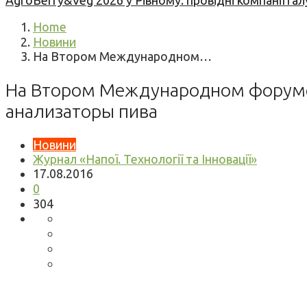
AgroBerry&Veg 2026 у Рівному: провідні компанії гал
Home
Новини
На Втором Международном…
На Втором Международном форуме 
анализаторы пива
Новини
Журнал «Напої. Технології та Інновації»
17.08.2016
0
304