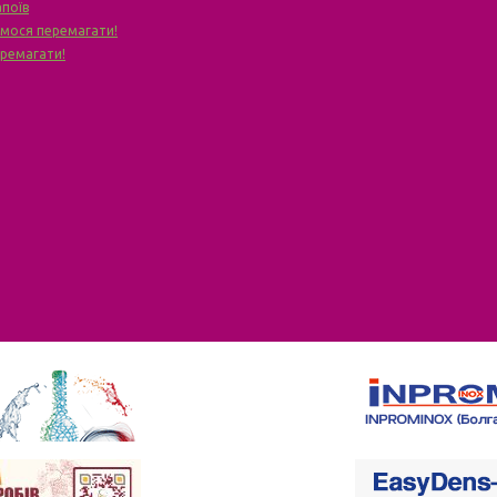
апоїв
чимося перемагати!
еремагати!