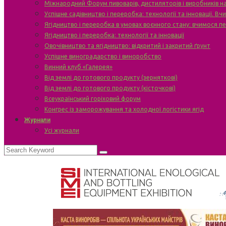
Міжнародний Форум пивоварів, дистиляторів і виробників н
Успішне садівництво і переробка: технології та інновації. В
Ягідництво і переробка в умовах воєнного стану: вчимося п
Ягідництво і переробка: технології та інновації
Овочівництво та ягідництво: відкритий і закритий ґрунт
Успішне виноградарство і виноробство
Винний клуб «Галерея»
Від землі до готового продукту (зерняткові)
Від землі до готового продукту (кісточкові)
Всеукраїнський горіховий форум
Конгрес із заморожування та холодної логістики ягід
Журнали
Усі журнали