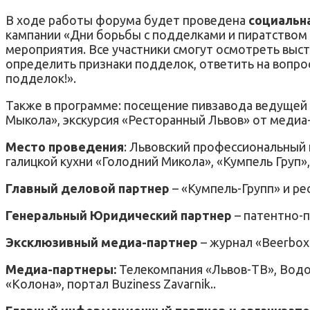
В ходе работы форума будет проведена
социальна
кампании «Дни борьбы с подделками и пиратством
мероприятия. Все участники смогут осмотреть выс
определить признаки подделок, ответить на вопрос
подделок!».
Также в программе: посещение пивзавода ведущей 
Мыкола», экскурсия «Ресторанный Львов» от медиа
Место проведения
: Львовский профессиональный к
галицкой кухни «Голодний Микола», «Кумпель Груп», г
Главный деловой партнер
– «Кумпель-Групп» и рес
Генеральный Юридический партнер
– патентно-п
Эксклюзивный медиа-партнер
– журнал «Beerbox
Медиа-партнеры:
Телекомпания «Львов-ТВ», Водоч
«Колона», портал Buziness Zavarnik..