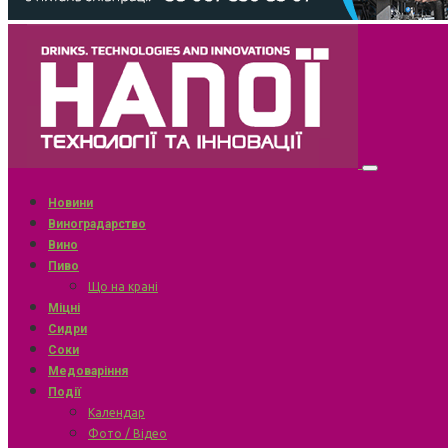
Новини
Виноградарство
Вино
Пиво
Що на крані
Міцні
Сидри
Соки
Медоваріння
Події
Календар
Фото / Відео