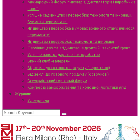
Міжнародний Форум пивоварів, дистиляторів і виробників
напоїв
Успішне садівництво і переробка: технології та інновації.
Вчимося перемагати!
Ягідництво і переробка в умовах воєнного стану: вчимося
перемагати!
Ягідництво і переробка: технології та інновації
Овочівництво та ягідництво: відкритий і закритий ґрунт
Успішне виноградарство і виноробство
Винний клуб «Галерея»
Від землі до готового продукту (зерняткові)
Від землі до готового продукту (кісточкові)
Всеукраїнський горіховий форум
Конгрес із заморожування та холодної логістики ягід
Журнали
Усі журнали