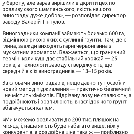
у Європу, але зараз вирішили відкрити цех по
розливу свого шампанського, якість нашого
винограду дуже добра», — розповідає директор
заводу Валерій Тінтулов.
Виноградники компанії займають близько 600 га,
відмінною рисою яких є суглинні грунти. Там, де є
глина, завжди виходять гарні червоні вина з
мускатним ароматом. Вважається, що граничний
термін, коли кущ дає стабільний урожай — 25
років, а технологи заводу стверджують, що
середній вік їх виноградників — 13–15 років.
За словами виноградарів, нещодавно тут освоїли
новий метод підживлення — практично безпечний
і не містить хімікатів. Підрізану лозу не спалюють, а
подрібнюють і розпилюють, внаслідок чого грунт
збагачується калієм.
«Ми можемо розливати до 200 тис. пляшок на
місяць, і, наша якість буде набагато вище, ніж у
конкурентів, а роздрібна ціна така ж — приблизно