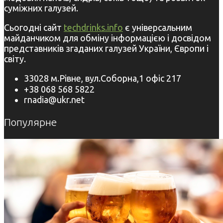
суміжних галузей.
Сьогодні сайт
techdrinks.info
є універсальним
майданчиком для обміну інформацією і досвідом
представників згаданих галузей України, Європи і
світу.
33028 м.Рівне, вул.Соборна,1 офіс 217
+38 068 568 5822
rnadia@ukr.net
Популярне