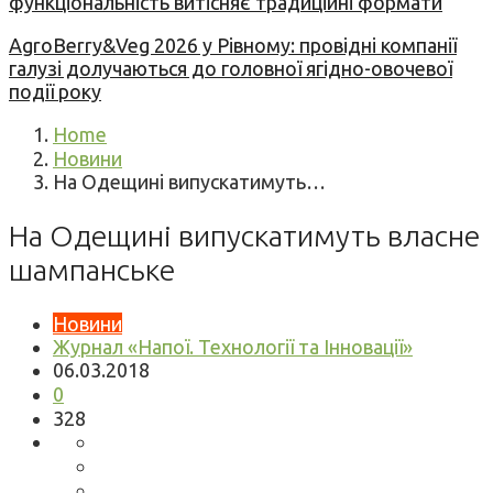
функціональність витісняє традиційні формати
AgroBerry&Veg 2026 у Рівному: провідні компанії
галузі долучаються до головної ягідно-овочевої
події року
Home
Новини
На Одещині випускатимуть…
На Одещині випускатимуть власне
шампанське
Новини
Журнал «Напої. Технології та Інновації»
06.03.2018
0
328