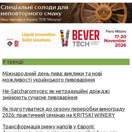
У тренді
Міжнародний день пива: виклики та нові
можливості українського пивоваріння
Не-Saccharomyces: як нетрадиційні дріжджі
змінюють сучасне пивоваріння
Як підготуватися до сезону переробки винограду
2026: практичний семінар на KRITSKI WINERY
Трансформація ринку напоїв у Європі: