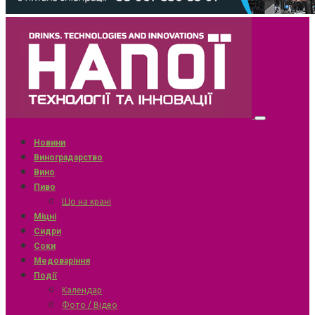
Новини
Виноградарство
Вино
Пиво
Що на крані
Міцні
Сидри
Соки
Медоваріння
Події
Календар
Фото / Відео