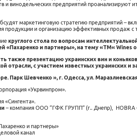
тв и винодельческих предприятий проанализируют 
судят маркетинговую стратегию предприятий – включ
я продукции и организацию эффективных продаж с т
ние
круглого стола по вопросам интеллектуально
«Пахаренко и партнеры», на тему «ТМ« Wines of 
ь также презентацию украинских вин и коньяков
й отрасли, с участием известных украинских и 
. Парк Шевченко », г. Одесса, ул. Маразлиевская
орпорация «Укрвинпром».
ия «Сингента».
ии
– компания ООО “ГФК ГРУПП” (г.. Днепр), HOBRA –
Пахаренко и партнеры»
еловой канал