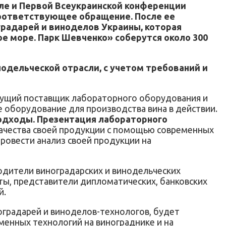
ле и Первой Всеукраинской конференции
 соответствующее обращение. После ее
градарей и виноделов Украины, которая
ое море. Парк Шевченко» соберутся около 300
одельческой отрасли, с учетом требований и
дущий поставщик лабораторного оборудования и
 оборудование для производства вина в действии.
подходы. Презентация лабораторного
качества своей продукции с помощью современных
провести анализ своей продукции на
одители виноградарских и винодельческих
ты, представители дипломатических, банковских
й.
оградарей и виноделов-технологов, будет
еменных технологий на винограднике и на