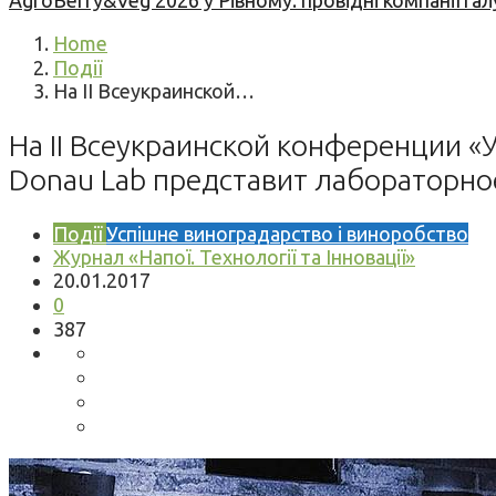
AgroBerry&Veg 2026 у Рівному: провідні компанії гал
Home
Події
На II Всеукраинской…
На II Всеукраинской конференции «
Donau Lab представит лабораторно
Події
Успішне виноградарство і виноробство
Журнал «Напої. Технології та Інновації»
20.01.2017
0
387