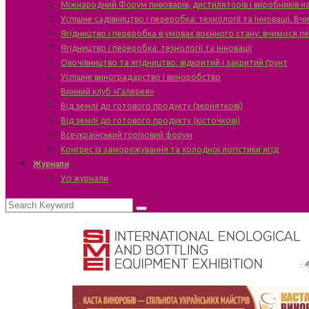
Міжнародний Форум пивоварів, дистиляторів і виробників н
Успішне садівництво і переробка: технології та інновації. В
Ягідництво і переробка в умовах воєнного стану: вчимося п
Ягідництво і переробка: технології та інновації
Овочівництво та ягідництво: відкритий і закритий ґрунт
Успішне виноградарство і виноробство
Винний клуб «Галерея»
Від землі до готового продукту (зерняткові)
Від землі до готового продукту (кісточкові)
Всеукраїнський горіховий форум
Конгрес із заморожування та холодної логістики ягід
Журнали
Усі журнали