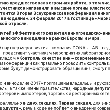
тию предшествовала огромная работа, в том чис
е участников направили в высшие органы власти
остоится Вторая Всеукраинская конференция вино
виноделие». 24 февраля 2017 в гостинице «Черн
кой отрасли.
путей эффективного развития виноградарско-вин
аинского виноделия на рынки Европы и мира.
й партнер мероприятия – компания DONAU LAB – ве
 представит участникам мероприятия лабораторное
окладом
«Контроль качества вин – современные 
ам конференции как правильно проводить контроль 
торые будут демонстрировать образцы вина, смогут 
о и виноделие-2017» приглашены владельцы и руков
елы, а также члены правительства, народные депута
ортеров и импортеров, торговых и ресторанных сете
араллельно
в двух секциях. Первая секция,
для вин
продукта»
, речь в ходе ее пойдет о внедрении совр