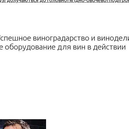
узі долучаються до головної ягідно-овочевої події ро
Успешное виноградарство и винодел
е оборудование для вин в действии