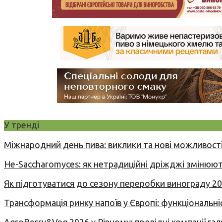
У тренді
Міжнародний день пива: виклики та нові можливості
Не-Saccharomyces: як нетрадиційні дріжджі змінюют
Як підготуватися до сезону переробки винограду 2
Трансформація ринку напоїв у Європі: функціональні