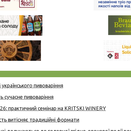
 українського пивоваріння
ь сучасне пивоваріння
026: практичний семінар на KRITSKI WINERY
сть витісняє традиційні формати