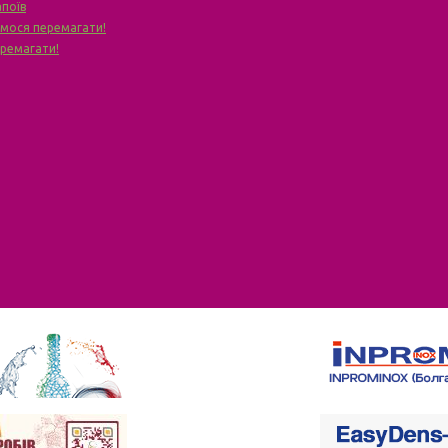
апоїв
чимося перемагати!
еремагати!