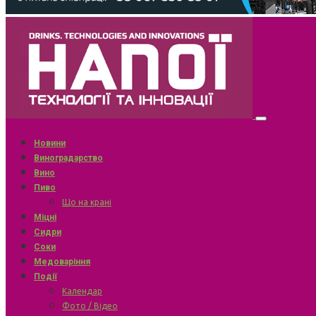
Новини
Виноградарство
Вино
Пиво
Що на крані
Міцні
Сидри
Соки
Медоваріння
Події
Календар
Фото / Відео