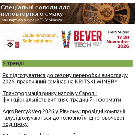
У тренді
Як підготуватися до сезону переробки винограду
2026: практичний семінар на KRITSKI WINERY
Трансформація ринку напоїв у Європі:
функціональність витісняє традиційні формати
AgroBerry&Veg 2026 у Рівному: провідні компанії
галузі долучаються до головної ягідно-овочевої
події року