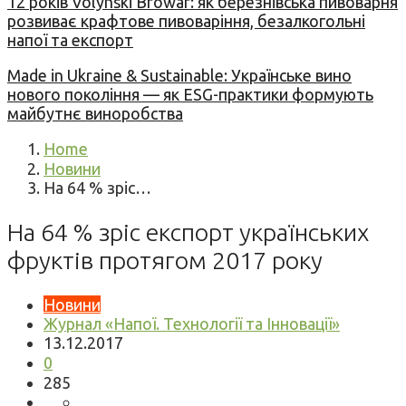
12 років Volynski Browar: як березнівська пивоварня
розвиває крафтове пивоваріння, безалкогольні
напої та експорт
Made in Ukraine & Sustainable: Українське вино
нового покоління — як ESG-практики формують
майбутнє виноробства
Home
Новини
На 64 % зріс…
На 64 % зріс експорт українських
фруктів протягом 2017 року
Новини
Журнал «Напої. Технології та Інновації»
13.12.2017
0
285