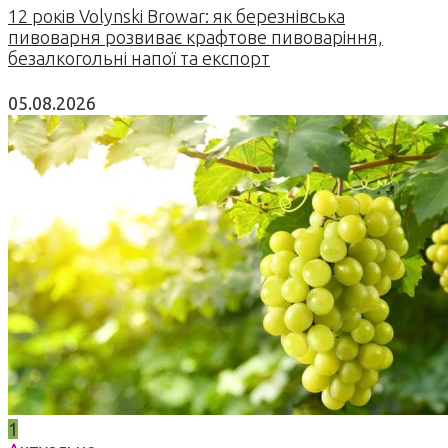
12 років Volynski Browar: як березнівська
пивоварня розвиває крафтове пивоваріння,
безалкогольні напої та експорт
05.08.2026
1