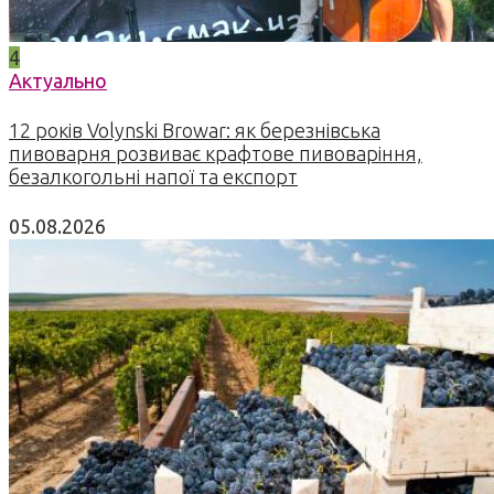
4
Актуально
12 років Volynski Browar: як березнівська
пивоварня розвиває крафтове пивоваріння,
безалкогольні напої та експорт
05.08.2026