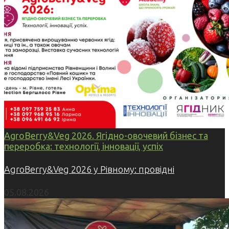
AgroBerry&Veg 2026. Ягідно-овочевий бізнес та
переробка: технології, інновації, успіх
AgroBerry&Veg 2026 у Рівному: провідні
05.08.2026