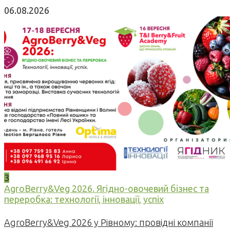
06.08.2026
3
AgroBerry&Veg 2026. Ягідно-овочевий бізнес та
переробка: технології, інновації, успіх
AgroBerry&Veg 2026 у Рівному: провідні компанії