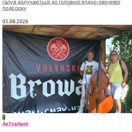
галузі долучаються до головної ягідно-овочевої
події року
05.08.2026
4
Актуально