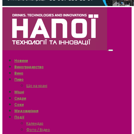
Новини
Виноградарство
Вино
Пиво
Що на крані
Міцні
Сидри
Соки
Медоваріння
Події
Календар
Фото / Відео