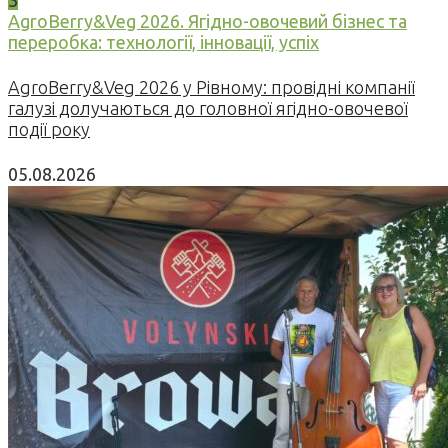
3
AgroBerry&Veg 2026. Ягідно-овочевий бізнес та
переробка: технології, інновації, успіх
AgroBerry&Veg 2026 у Рівному: провідні компанії
галузі долучаються до головної ягідно-овочевої
події року
05.08.2026