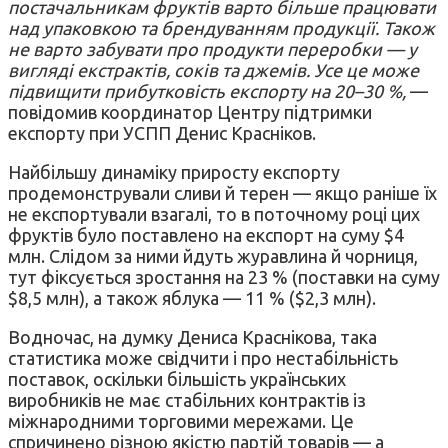
постачальникам фруктів варто більше працювати
над упаковкою та брендуванням продукції. Також
не варто забувати про продукти переробки — у
вигляді екстрактів, соків та джемів. Усе це може
підвищити прибутковість експорту на 20–30 %,
—
повідомив координатор Центру підтримки
експорту при УСПП Денис Красніков.
Найбільшу динаміку приросту експорту
продемонстрували сливи й терен — якщо раніше їх
не експортували взагалі, то в поточному році цих
фруктів було поставлено на експорт на суму $4
млн. Слідом за ними йдуть журавлина й чорниця,
тут фіксується зростання на 23 % (поставки на суму
$8,5 млн), а також яблука — 11 % ($2,3 млн).
Водночас, на думку Дениса Краснікова, така
статистика може свідчити і про нестабільність
поставок, оскільки більшість українських
виробників не має стабільних контрактів із
міжнародними торговими мережами. Це
спричинено різною якістю партій товарів — а