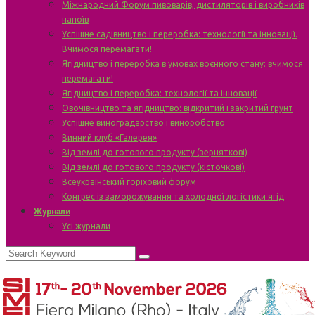
Міжнародний Форум пивоварів, дистиляторів і виробників
напоїв
Успішне садівництво і переробка: технології та інновації.
Вчимося перемагати!
Ягідництво і переробка в умовах воєнного стану: вчимося
перемагати!
Ягідництво і переробка: технології та інновації
Овочівництво та ягідництво: відкритий і закритий ґрунт
Успішне виноградарство і виноробство
Винний клуб «Галерея»
Від землі до готового продукту (зерняткові)
Від землі до готового продукту (кісточкові)
Всеукраїнський горіховий форум
Конгрес із заморожування та холодної логістики ягід
Журнали
Усі журнали