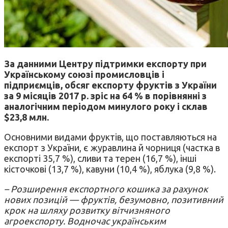
За данними Центру підтримки експорту при
Українському союзі промисловців і
підприємців, обсяг експорту фруктів з України
за 9 місяців 2017 р. зріс на 64 % в порівнянні з
аналогічним періодом минулого року і склав
$23,8 млн.
Основними видами фруктів, що поставляються на
експорт з України, є журавлина й чорниця (частка в
експорті 35,7 %), сливи та терен (16,7 %), інші
кісточкові (13,7 %), кавуни (10,4 %), яблука (9,8 %).
– Розширення експортного кошика за рахунок
нових позицій — фруктів, безумовно, позитивний
крок на шляху розвитку вітчизняного
агроекспорту. Водночас українським