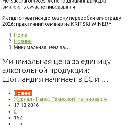
Не-Saccharomyces: як нетрадиційні дріжджі
змінюють сучасне пивоваріння
Як підготуватися до сезону переробки винограду
2026: практичний семінар на KRITSKI WINERY
Home
Новини
Минимальная цена за…
Минимальная цена за единицу
алкогольной продукции:
Шотландия начинает в ЕС и …
Новини
Журнал «Напої. Технології та Інновації»
17.10.2016
0
162