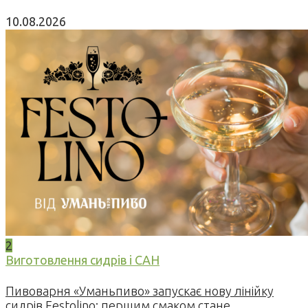
10.08.2026
2
Виготовлення сидрів і САН
Пивоварня «Уманьпиво» запускає нову лінійку
сидрів Festolino: першим смаком стане