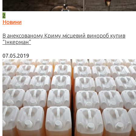
2
Новини
В анексованому Криму місцевий винороб купив
“Інкерман”
07.05.2019