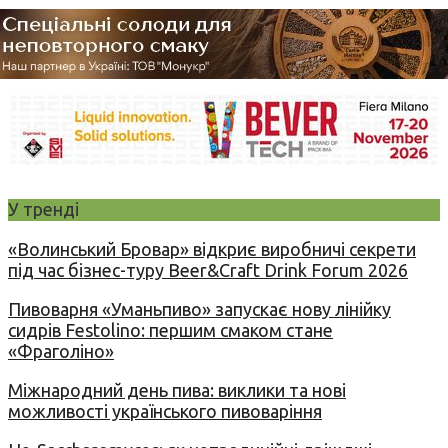
У тренді
«Волинський Бровар» відкриє виробничі секрети
під час бізнес-туру Beer&Craft Drink Forum 2026
Пивоварня «Уманьпиво» запускає нову лінійку
сидрів Festolino: першим смаком стане
«Фраголіно»
Міжнародний день пива: виклики та нові
можливості українського пивоваріння