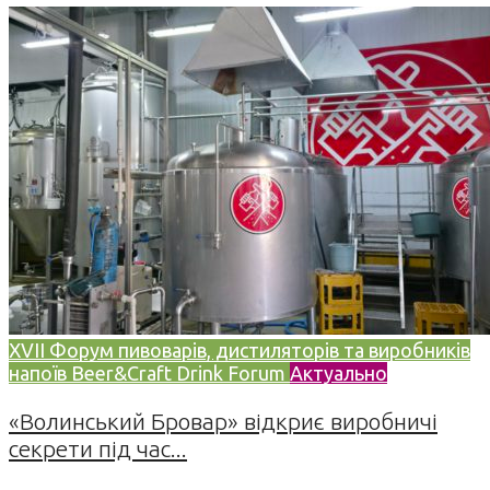
XVII Форум пивоварів, дистиляторів та виробників
напоїв Beer&Craft Drink Forum
Актуально
«Волинський Бровар» відкриє виробничі
секрети під час...