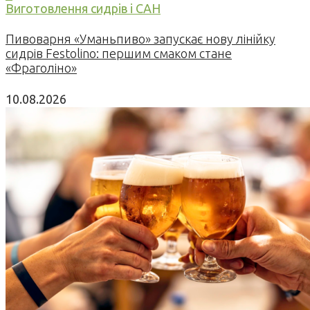
Виготовлення сидрів і САН
Пивоварня «Уманьпиво» запускає нову лінійку
сидрів Festolino: першим смаком стане
«Фраголіно»
10.08.2026