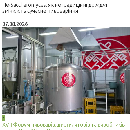
Не-Saccharomyces: як нетрадиційні дріжджі
змінюють сучасне пивоваріння
07.08.2026
1
XVII Форум пивоварів, дистиляторів та виробників