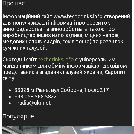
Про нас
Інформаційний сайт www.techdrinks.info створений
для популяризації інформації про розвиток
виноградарства та виноробства, а також про
виробництво інших напоїв (пива, міцних напоїв,
медових напоїв, сидрів, соків тощо) та розвиток
суміжних галузей.
Сьогодні сайт
techdrinks.info
є універсальним
майданчиком для обміну інформацією і досвідом
представників згаданих галузей України, Європи і
світу.
33028 м.Рівне, вул.Соборна,1 офіс 217
+38 068 568 5822
rnadia@ukr.net
Популярне