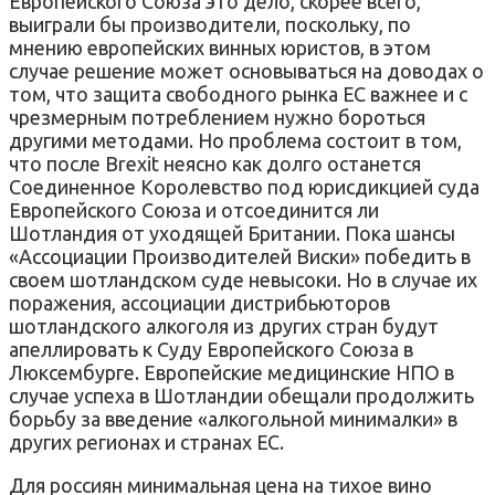
Европейского Союза это дело, скорее всего,
выиграли бы производители, поскольку, по
мнению европейских винных юристов, в этом
случае решение может основываться на доводах о
том, что защита свободного рынка ЕС важнее и с
чрезмерным потреблением нужно бороться
другими методами. Но проблема состоит в том,
что после Brexit неясно как долго останется
Соединенное Королевство под юрисдикцией суда
Европейского Союза и отсоединится ли
Шотландия от уходящей Британии. Пока шансы
«Ассоциации Производителей Виски» победить в
своем шотландском суде невысоки. Но в случае их
поражения, ассоциации дистрибьюторов
шотландского алкоголя из других стран будут
апеллировать к Суду Европейского Союза в
Люксембурге. Европейские медицинские НПО в
случае успеха в Шотландии обещали продолжить
борьбу за введение «алкогольной минималки» в
других регионах и странах ЕС.
Для россиян минимальная цена на тихое вино