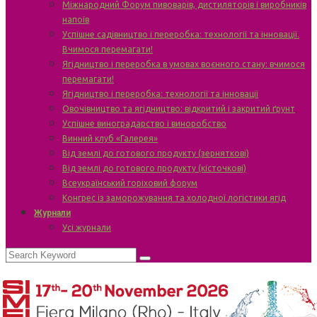
Міжнародний Форум пивоварів, дистиляторів і виробників
напоїв
Успішне садівництво і переробка: технології та інновації.
Вчимося перемагати!
Ягідництво і переробка в умовах воєнного стану: вчимося
перемагати!
Ягідництво і переробка: технології та інновації
Овочівництво та ягідництво: відкритий і закритий ґрунт
Успішне виноградарство і виноробство
Винний клуб «Галерея»
Від землі до готового продукту (зерняткові)
Від землі до готового продукту (кісточкові)
Всеукраїнський горіховий форум
Конгрес із заморожування та холодної логістики ягід
Журнали
Усі журнали