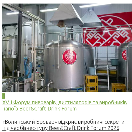
1
XVII Форум пивоварів, дистиляторів та виробників
напоїв Beer&Craft Drink Forum
«Волинський Бровар» відкриє виробничі секрети
під час бізнес-туру Beer&Craft Drink Forum 2026