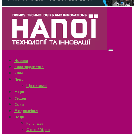
Новини
Виноградарство
Вино
Пиво
Що на крані
Міцні
Сидри
Соки
Медоваріння
Події
Календар
Фото / Відео