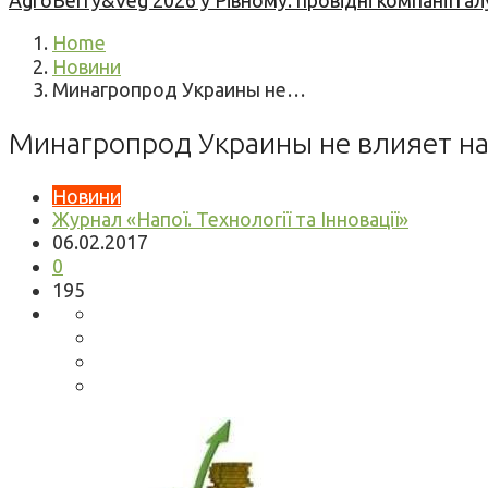
AgroBerry&Veg 2026 у Рівному: провідні компанії гал
Home
Новини
Минагропрод Украины не…
Минагропрод Украины не влияет на
Новини
Журнал «Напої. Технології та Інновації»
06.02.2017
0
195