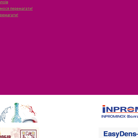
апоїв
чимося перемагати!
еремагати!