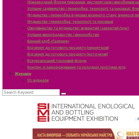
Міжнародний Форум пивоварів, дистиляторів і виробників н
Успішне садівництво і переробка: технології та інновації. В
Ягідництво і переробка в умовах воєнного стану: вчимося п
Ягідництво і переробка: технології та інновації
Овочівництво та ягідництво: відкритий і закритий ґрунт
Успішне виноградарство і виноробство
Винний клуб «Галерея»
Від землі до готового продукту (зерняткові)
Від землі до готового продукту (кісточкові)
Всеукраїнський горіховий форум
Конгрес із заморожування та холодної логістики ягід
Журнали
Усі журнали