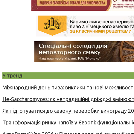
У тренді
Міжнародний день пива: виклики та нові можливості
Не-Saccharomyces: як нетрадиційні дріжджі змінюют
Як підготуватися до сезону переробки винограду 2
Трансформація ринку напоїв у Європі: функціональні