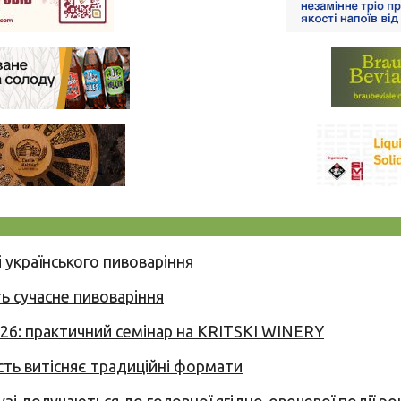
 українського пивоваріння
ь сучасне пивоваріння
026: практичний семінар на KRITSKI WINERY
сть витісняє традиційні формати