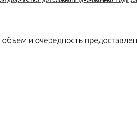
узі долучаються до головної ягідно-овочевої події ро
 объем и очередность предоставлен