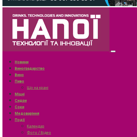
Новини
Виноградарство
Вино
Пиво
Що на крані
Міцні
Сидри
Соки
Медоваріння
Події
Календар
Фото / Відео