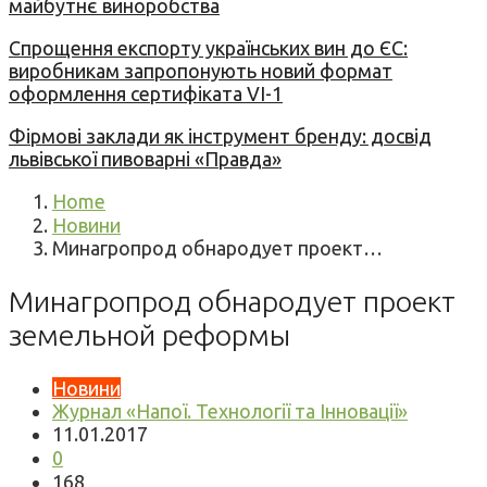
майбутнє виноробства
Спрощення експорту українських вин до ЄС:
виробникам запропонують новий формат
оформлення сертифіката VI-1
Фірмові заклади як інструмент бренду: досвід
львівської пивоварні «Правда»
Home
Новини
Минагропрод обнародует проект…
Минагропрод обнародует проект
земельной реформы
Новини
Журнал «Напої. Технології та Інновації»
11.01.2017
0
168