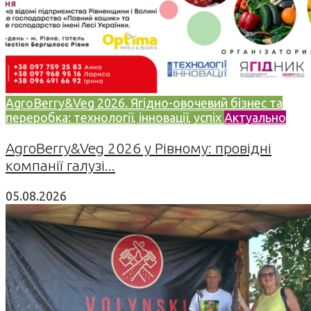
AgroBerry&Veg 2026. Ягідно-овочевий бізнес та
переробка: технології, інновації, успіх
Актуально
AgroBerry&Veg 2026 у Рівному: провідні
компанії галузі...
05.08.2026