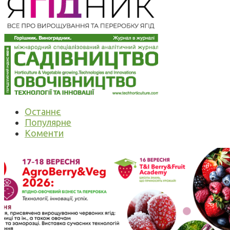
Останнє
Популярне
Коменти