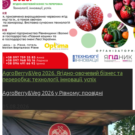
AgroBerry&Veg 2026. Ягідно-овочевий бізнес та
переробка: технології, інновації, успіх
AgroBerry&Veg 2026 у Рівному: провідні
05.08.2026