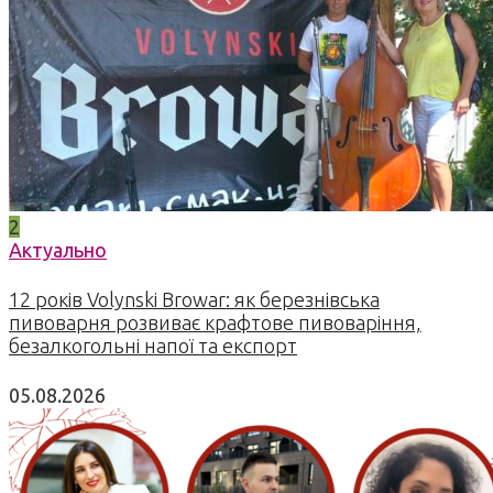
2
Актуально
12 років Volynski Browar: як березнівська
пивоварня розвиває крафтове пивоваріння,
безалкогольні напої та експорт
05.08.2026