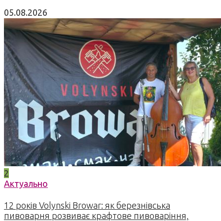
05.08.2026
2
Актуально
12 років Volynski Browar: як березнівська
пивоварня розвиває крафтове пивоваріння,