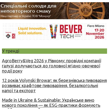
У тренді
AgroBerry&Veg 2026 у Рівному: провідні компанії
галузі долучаються до головної ягідно-овочевої
події року
12 років Volynski Browar: як березнівська пивоварня
розвиває крафтове пивоваріння, безалкогольні
напої та експорт
Made in Ukraine & Sustainable: Українське вино
нового покоління — як ESG-практики формують