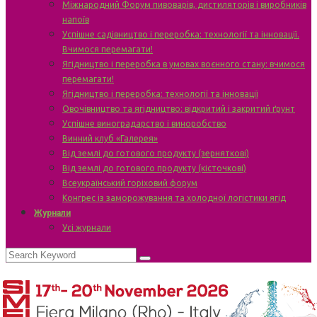
Міжнародний Форум пивоварів, дистиляторів і виробників
напоїв
Успішне садівництво і переробка: технології та інновації.
Вчимося перемагати!
Ягідництво і переробка в умовах воєнного стану: вчимося
перемагати!
Ягідництво і переробка: технології та інновації
Овочівництво та ягідництво: відкритий і закритий ґрунт
Успішне виноградарство і виноробство
Винний клуб «Галерея»
Від землі до готового продукту (зерняткові)
Від землі до готового продукту (кісточкові)
Всеукраїнський горіховий форум
Конгрес із заморожування та холодної логістики ягід
Журнали
Усі журнали