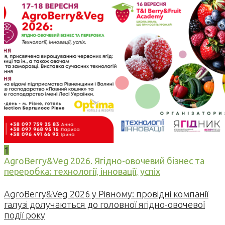
1
AgroBerry&Veg 2026. Ягідно-овочевий бізнес та
переробка: технології, інновації, успіх
AgroBerry&Veg 2026 у Рівному: провідні компанії
галузі долучаються до головної ягідно-овочевої
події року