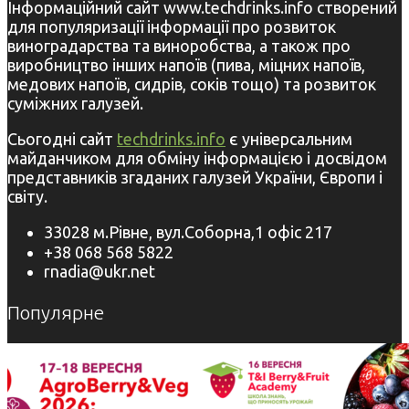
Інформаційний сайт www.techdrinks.info створений
для популяризації інформації про розвиток
виноградарства та виноробства, а також про
виробництво інших напоїв (пива, міцних напоїв,
медових напоїв, сидрів, соків тощо) та розвиток
суміжних галузей.
Сьогодні сайт
techdrinks.info
є універсальним
майданчиком для обміну інформацією і досвідом
представників згаданих галузей України, Європи і
світу.
33028 м.Рівне, вул.Соборна,1 офіс 217
+38 068 568 5822
rnadia@ukr.net
Популярне