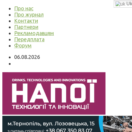
Uk
Про нас
Про журнал
Контакти
Партнери
Рекламодавцям
Передплата
Форум
06.08.2026