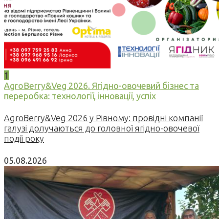
1
AgroBerry&Veg 2026. Ягідно-овочевий бізнес та
переробка: технології, інновації, успіх
AgroBerry&Veg 2026 у Рівному: провідні компанії
галузі долучаються до головної ягідно-овочевої
події року
05.08.2026