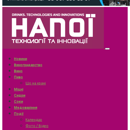
Новини
Виноградарство
Вино
Пиво
Що на крані
Міцні
Сидри
Соки
Медоваріння
Події
Календар
Фото / Відео