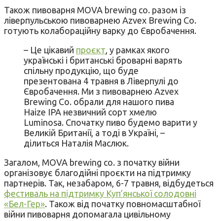
Також пивоварня MOVA brewing co. разом із
ліверпульською пивоварнею Azvex Brewing Co.
готують колабораційну варку до Євробачення.
– Це цікавий
проєкт
, у рамках якого
українські і британські броварні варять
спільну продукцію, що буде
презентована 4 травня в Ліверпулі до
Євробачення. Ми з пивоварнею Azvex
Brewing Co. обрали для нашого пива
Haize IPA незвичний сорт хмелю
Luminosa. Спочатку пиво будемо варити у
Великій Британії, а тоді в Україні, –
ділиться Наталія Маслюк.
Загалом, MOVA brewing co. з початку війни
організовує благодійні проєкти на підтримку
партнерів. Так, незабаром, 6-7 травня, відбудеться
фестиваль на підтримку Куп’янської солодовні
«Бел-Гер»
. Також від початку повномасштабної
війни пивоварня допомагала цивільному