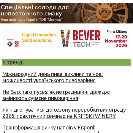
У тренді
Міжнародний день пива: виклики та нові
можливості українського пивоваріння
Не-Saccharomyces: як нетрадиційні дріжджі
змінюють сучасне пивоваріння
Як підготуватися до сезону переробки винограду
2026: практичний семінар на KRITSKI WINERY
Трансформація ринку напоїв у Європі: