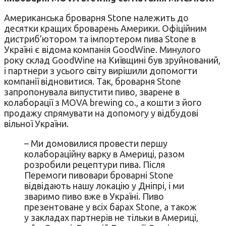
Американська броварня Stone належить до
десятки кращих броварень Америки. Офіційним
дистриб’ютором та імпортером пива Stone в
Україні є відома компанія GoodWine. Минулого
року склад GoodWine на Київщині був зруйнований,
і партнери з усього світу вирішили допомогти
компанії відновитися. Так, броварня Stone
запропонувала випустити пиво, зварене в
колаборації з MOVA brewing co., а кошти з його
продажу спрямувати на допомогу у відбудові
вільної України.
– Ми домовилися провести першу
колабораційну варку в Америці, разом
розробили рецептури пива. Після
Перемоги пивовари броварні Stone
відвідають нашу локацію у Дніпрі, і ми
зваримо пиво вже в Україні. Пиво
презентоване у всіх барах Stone, а також
у закладах партнерів не тільки в Америці,