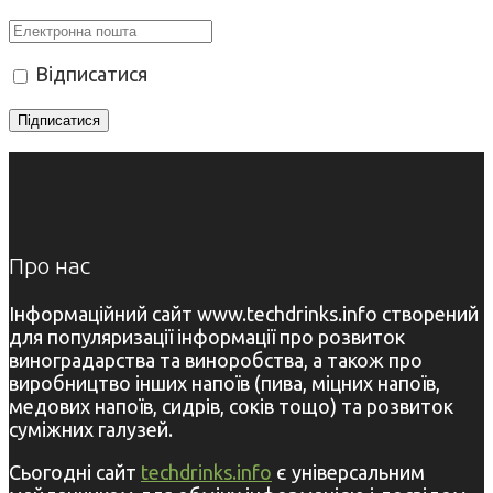
Відписатися
Про нас
Інформаційний сайт www.techdrinks.info створений
для популяризації інформації про розвиток
виноградарства та виноробства, а також про
виробництво інших напоїв (пива, міцних напоїв,
медових напоїв, сидрів, соків тощо) та розвиток
суміжних галузей.
Сьогодні сайт
techdrinks.info
є універсальним