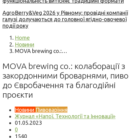
функціональність витісняє традиційні формати
AgroBerry&Veg 2026 у Рівному: провідні компанії
галузі долучаються до головної ягідно-овочевої
події року
Home
Новини
MOVA brewing co.:…
MOVA brewing co.: колаборації з
закордонними броварнями, пиво
до Євробачення та благодійні
проєкти
Новини
Пивоваріння
Журнал «Напої. Технології та Інновації»
01.05.2023
0
1540