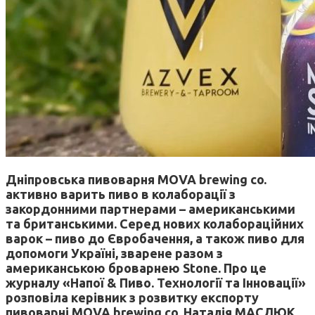
Дніпровська пивоварня MOVA brewing co.
активно варить пиво в колаборації з
закордонними партнерами – американськими
та британськими. Серед нових колабораційних
варок – пиво до Євробачення, а також пиво для
допомоги Україні, зварене разом з
американською броварнею Stone. Про це
журналу «Напої & Пиво. Технології та Інновації»
розповіла керівник з розвитку експорту
пивоварні MOVA brewing co. Наталія МАСЛЮК.