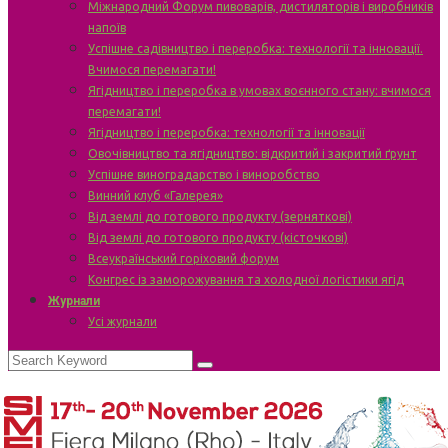
Міжнародний Форум пивоварів, дистиляторів і виробників
напоїв
Успішне садівництво і переробка: технології та інновації.
Вчимося перемагати!
Ягідництво і переробка в умовах воєнного стану: вчимося
перемагати!
Ягідництво і переробка: технології та інновації
Овочівництво та ягідництво: відкритий і закритий ґрунт
Успішне виноградарство і виноробство
Винний клуб «Галерея»
Від землі до готового продукту (зерняткові)
Від землі до готового продукту (кісточкові)
Всеукраїнський горіховий форум
Конгрес із заморожування та холодної логістики ягід
Журнали
Усі журнали