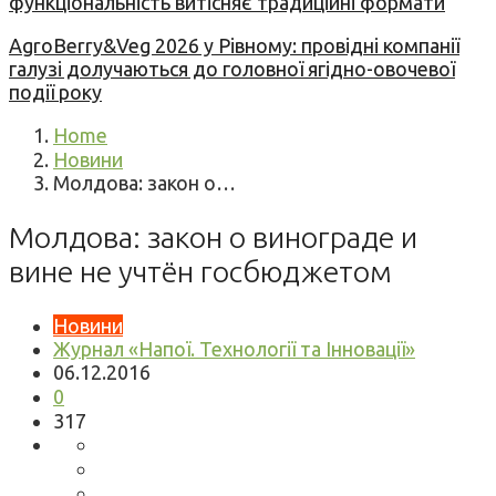
функціональність витісняє традиційні формати
AgroBerry&Veg 2026 у Рівному: провідні компанії
галузі долучаються до головної ягідно-овочевої
події року
Home
Новини
Молдова: закон о…
Молдова: закон о винограде и
вине не учтён госбюджетом
Новини
Журнал «Напої. Технології та Інновації»
06.12.2016
0
317