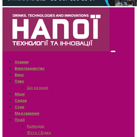
Новини
Виноградарство
Вино
Пиво
Що на крані
Міцні
Сидри
Соки
Медоваріння
Події
Календар
Фото / Відео