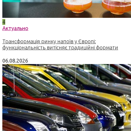
4
Актуально
Трансформація ринку напоїв у Європі:
функціональність витісняє традиційні формати
06.08.2026