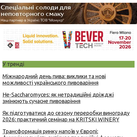
У тренді
Міжнародний день пива: виклики та нові
можливості українського пивоваріння
Не-Saccharomyces: як нетрадиційні дріжджі
змінюють сучасне пивоваріння
Як підготуватися до сезону переробки винограду
2026: практичний семінар на KRITSKI WINERY
Трансформація ринку напоїв у Європі: