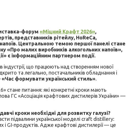
 виставка-форум
«Міцний Крафт 2026»
,
ертів, представників рітейлу, HoReCa,
 напоїв. Центральною темою першої панелі стане
ну «Про малих виробників алкогольних напоїв»,
ції» є інформаційним партнером події.
 індустрії, що працюють над створенням нової
ідкрито та легально, постачальників обладнання і
—
«Час формувати український стиль»
.
» стане питання: які конкретні кроки мають
лова ГС «Асоціація крафтових дистилерів України» —
одавчі кроки необхідні для розвитку галузі?
 підвалини української моделі craft distillery:
их і GI-продуктів. Адже крафтові дистилерії — це