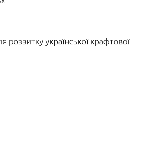
ку
ля розвитку української крафтової