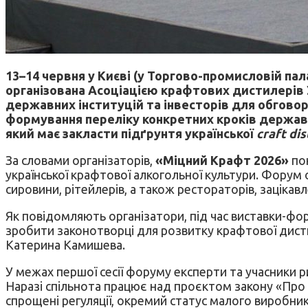
13–14 червня у Києві (у Торгово-промисловій па
організована Асоціацією крафтових дистилерів Ук
державних інституцій та інвесторів для обгово
формування переліку конкретних кроків державн
який має закласти підґрунтя української
craft di
За словами організаторів,
«Міцний Крафт 2026»
пок
української крафтової алкогольної культури. Форум 
сировини, рітейлерів, а також рестораторів, зацікав
Як повідомляють організатори, під час виставки-фо
зробити законотворці для розвитку крафтової дисти
Катерина Камишева.
У межах першої сесії форуму експерти та учасники
Наразі спільнота працює над проєктом закону «Про ма
спрощені регуляції, окремий статус малого виробника