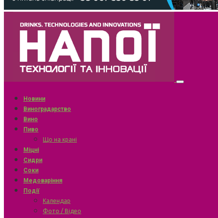
Новини
Виноградарство
Вино
Пиво
Що на крані
Міцні
Сидри
Соки
Медоваріння
Події
Календар
Фото / Відео