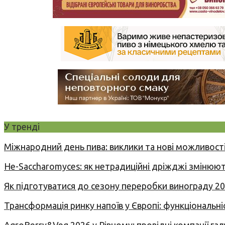
У тренді
Міжнародний день пива: виклики та нові можливості
Не-Saccharomyces: як нетрадиційні дріжджі змінюют
Як підготуватися до сезону переробки винограду 2
Трансформація ринку напоїв у Європі: функціональні