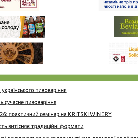
 українського пивоваріння
ь сучасне пивоваріння
026: практичний семінар на KRITSKI WINERY
сть витісняє традиційні формати