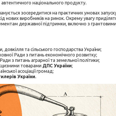
я автентичного національного продукту.
анується зосередитися на практичних умовах запуску 
вхід нових виробників на ринок. Окрему увагу приді
трументам державної підтримки, включно з грантовим
и, довкілля та сільського господарства України;
ховної Ради з питань економічного розвитку;
Ради з питань аграрної та земельної політики;
акцизними товарами
ДПС України
;
їнської асоціації громад;
тилерів України
.