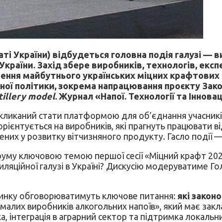
латі України) відбудеться головна подія галузі —
раїни. Захід збере виробників, технологів, експ
рення майбутнього українських міцних крафтових
ої політики, зокрема напрацювання проєкту Зако
stillery model
.
Журнал «Напої. Технології та Іннова
ликаний стати платформою для об’єднання учасників
орієнтується на виробників, які прагнуть працювати в
лених у розвитку вітчизняного продукту. Гасло події 
руму ключовою темою першої сесії «Міцний крафт 2026
ляційної галузі в Україні? Дискусію модеруватиме Го
 ринку обговорюватимуть ключове питання:
які закон
лих виробників алкогольних напоїв», який має закласти
, інтеграція в аграрний сектор та підтримка локальн