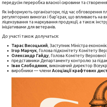
передусім переробка власної сировини та створенн
Як інформують організатори, під час обговорення пл
регуляторних вимогах і бар’єрах, що впливають на 
ліцензування та маркування продукції, а також інс
ініціативами для ветеранів.
До участі також долучаться:
Тарас Висоцький
, Заступник Міністра економік
Ігор Марчук
, Голова підкомітету Комітету Вер
Олександр Гайду
, Голова Комітету Верховної 
представники Департаменту контролю за під
Іван Слободяник
, виконавчий директор Всеукра
виробники — члени
Асоціації крафтових дис