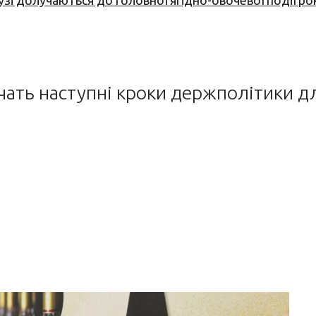
узі долучаються до головної ягідно-овочевої події ро
чать наступні кроки держполітики д