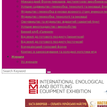
Міжнародний Форум пивоварів, дистиляторів і виробників н
Успішне садівництво і переробка: технології та інновації. В
Ягідництво і переробка в умовах воєнного стану: вчимося п
Ягідництво і переробка: технології та інновації
Овочівництво та ягідництво: відкритий і закритий ґрунт
Успішне виноградарство і виноробство
Винний клуб «Галерея»
Від землі до готового продукту (зерняткові)
Від землі до готового продукту (кісточкові)
Всеукраїнський горіховий форум
Конгрес із заморожування та холодної логістики ягід
Журнали
Усі журнали