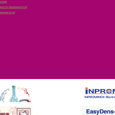
апоїв
чимося перемагати!
еремагати!