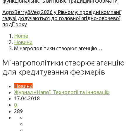
функціональність витісняє традиційні формати
AgroBerry&Veg 2026 у Рівному: провідні компанії
галузі долучаються до головної ягідно-овочевої
події року
Home
Новини
Мінагрополітики створює агенцію…
Мінагрополітики створює агенцію
для кредитування фермерів
Новини
Журнал «Напої. Технології та Інновації»
17.04.2018
0
289