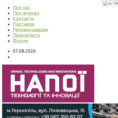
Uk
Про нас
Про журнал
Контакти
Партнери
Рекламодавцям
Передплата
Форум
07.08.2026