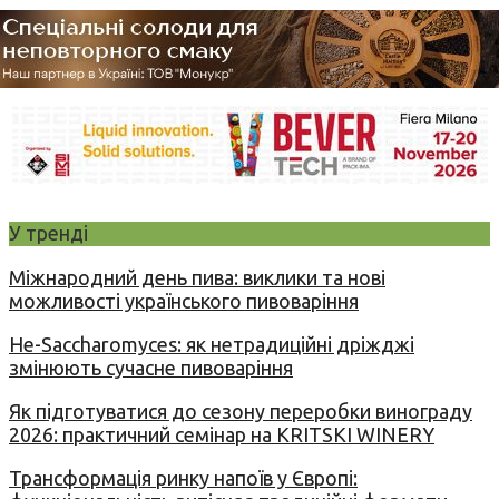
У тренді
Міжнародний день пива: виклики та нові
можливості українського пивоваріння
Не-Saccharomyces: як нетрадиційні дріжджі
змінюють сучасне пивоваріння
Як підготуватися до сезону переробки винограду
2026: практичний семінар на KRITSKI WINERY
Трансформація ринку напоїв у Європі: