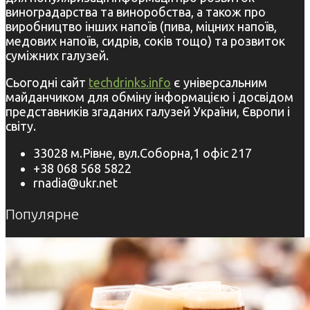
виноградарства та виноробства, а також про
виробництво інших напоїв (пива, міцних напоїв,
медових напоїв, сидрів, соків тощо) та розвиток
суміжних галузей.
Сьогодні сайт
techdrinks.info
є універсальним
майданчиком для обміну інформацією і досвідом
представників згаданих галузей України, Європи і
світу.
33028 м.Рівне, вул.Соборна,1 офіс 217
+38 068 568 5822
rnadia@ukr.net
Популярне