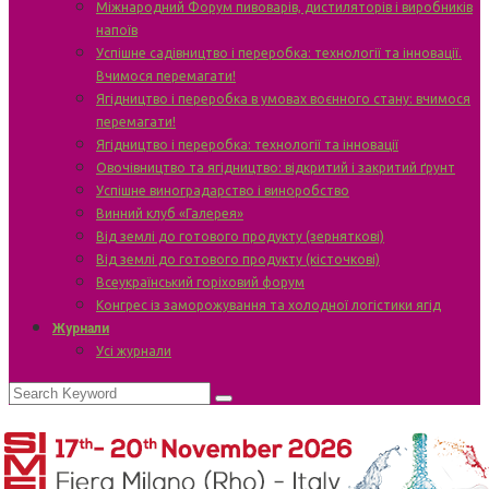
Міжнародний Форум пивоварів, дистиляторів і виробників
напоїв
Успішне садівництво і переробка: технології та інновації.
Вчимося перемагати!
Ягідництво і переробка в умовах воєнного стану: вчимося
перемагати!
Ягідництво і переробка: технології та інновації
Овочівництво та ягідництво: відкритий і закритий ґрунт
Успішне виноградарство і виноробство
Винний клуб «Галерея»
Від землі до готового продукту (зерняткові)
Від землі до готового продукту (кісточкові)
Всеукраїнський горіховий форум
Конгрес із заморожування та холодної логістики ягід
Журнали
Усі журнали