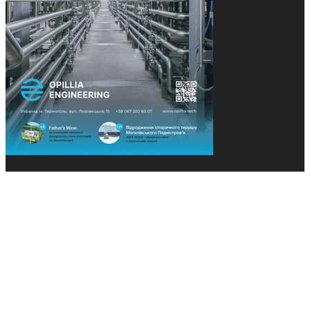
© 2013-2026 Засновники: Конєва К.В., Ящук Н.І.
Назва, концепція та дизайн проєктів медіагрупи
«Технології та Інновації» охороняється Законом
«Про авторське право». Редакція не відповідає за
тексти рекламних оголошень. Думка редакції
може не збігатися з точками зору авторів
публікацій. Передрук – з письмового дозволу
авторів проєкту.