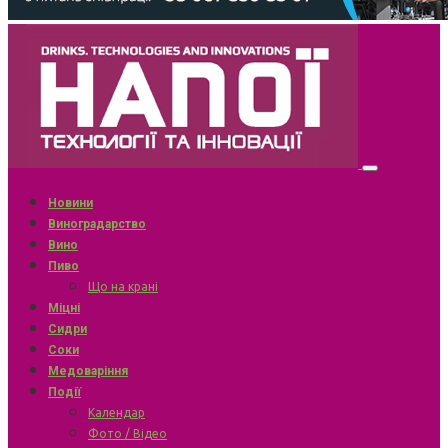
Новини
Виноградарство
Вино
Пиво
Що на крані
Міцні
Сидри
Соки
Медоваріння
Події
Календар
Фото / Відео