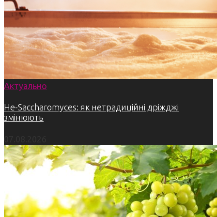
Актуально
Не-Saccharomyces: як нетрадиційні дріжджі
змінюють
07.08.2026