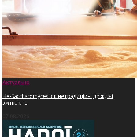
Актуально
Не-Saccharomyces: як нетрадиційні дріжджі
змінюють
07.08.2026