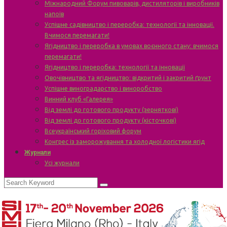
Міжнародний Форум пивоварів, дистиляторів і виробників
напоїв
Успішне садівництво і переробка: технології та інновації.
Вчимося перемагати!
Ягідництво і переробка в умовах воєнного стану: вчимося
перемагати!
Ягідництво і переробка: технології та інновації
Овочівництво та ягідництво: відкритий і закритий ґрунт
Успішне виноградарство і виноробство
Винний клуб «Галерея»
Від землі до готового продукту (зерняткові)
Від землі до готового продукту (кісточкові)
Всеукраїнський горіховий форум
Конгрес із заморожування та холодної логістики ягід
Журнали
Усі журнали