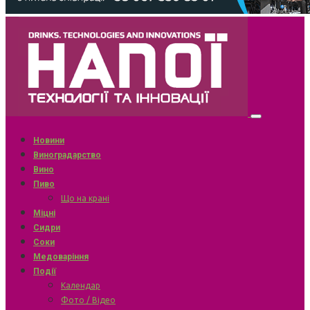
Новини
Виноградарство
Вино
Пиво
Що на крані
Міцні
Сидри
Соки
Медоваріння
Події
Календар
Фото / Відео