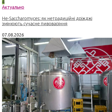
4
Актуально
Не-Saccharomyces: як нетрадиційні дріжджі
змінюють сучасне пивоваріння
07.08.2026