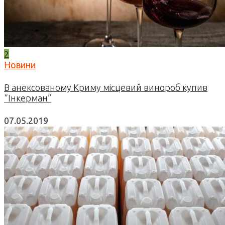
2
Новини
В анексованому Криму місцевий винороб купив
“Інкерман”
07.05.2019