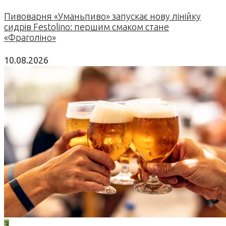
Пивоварня «Уманьпиво» запускає нову лінійку
сидрів Festolino: першим смаком стане
«Фраголіно»
10.08.2026
3