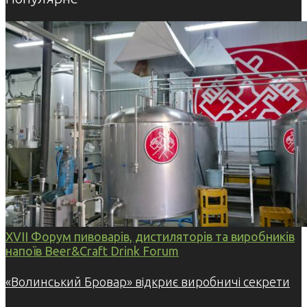
XVII Форум пивоварів, дистиляторів та виробників
напоїв Beer&Craft Drink Forum
«Волинський Бровар» відкриє виробничі секрети