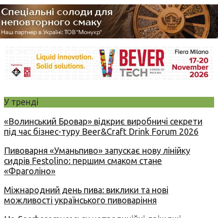
У тренді
«Волинський Бровар» відкриє виробничі секрети
під час бізнес-туру Beer&Craft Drink Forum 2026
Пивоварня «Уманьпиво» запускає нову лінійку
сидрів Festolino: першим смаком стане
«Фраголіно»
Міжнародний день пива: виклики та нові
можливості українського пивоваріння