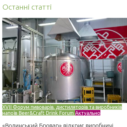
Останні статті
XVII Форум пивоварів, дистиляторів та виробників
напоїв Beer&Craft Drink Forum
Актуально
«Волинський Бровар» відкриє виробничі