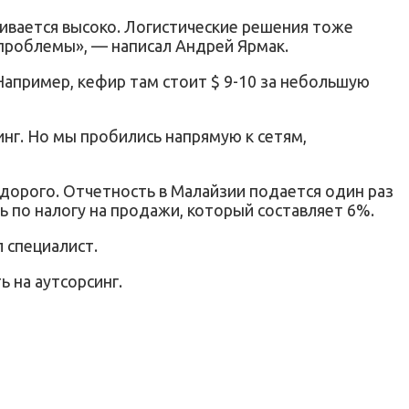
нивается высоко. Логистические решения тоже
 проблемы», — написал Андрей Ярмак.
апример, кефир там стоит $ 9-10 за небольшую
инг. Но мы пробились напрямую к сетям,
едорого. Отчетность в Малайзии подается один раз
ть по налогу на продажи, который составляет 6%.
 специалист.
 на аутсорсинг.