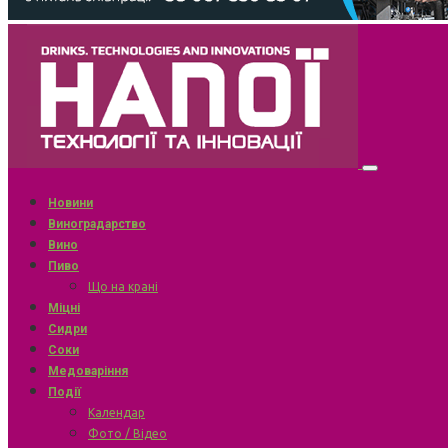
Новини
Виноградарство
Вино
Пиво
Що на крані
Міцні
Сидри
Соки
Медоваріння
Події
Календар
Фото / Відео