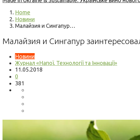
Made in Ukraine & Sustainable: Українське вино но
Home
Новини
Малайзия и Сингапур…
Малайзия и Сингапур заинтересова
Новини
Журнал «Напої. Технології та Інновації»
11.05.2018
0
381