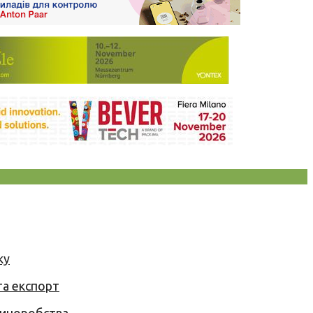
ку
та експорт