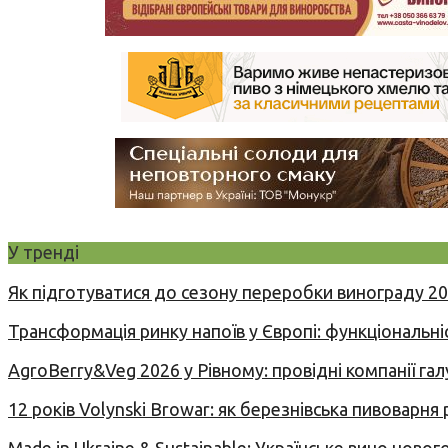
У тренді
Як підготуватися до сезону переробки винограду 2
Трансформація ринку напоїв у Європі: функціональні
AgroBerry&Veg 2026 у Рівному: провідні компанії гал
12 років Volynski Browar: як березнівська пивоварня