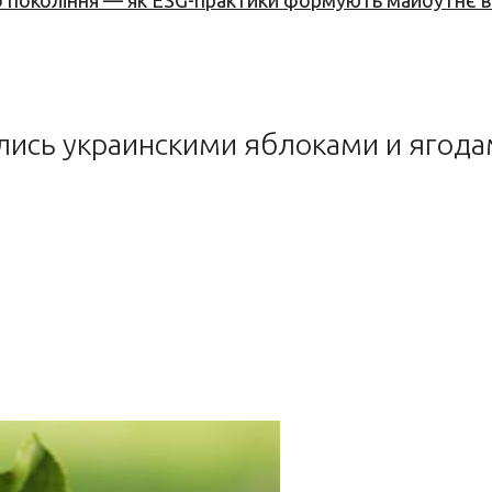
вого покоління — як ESG-практики формують майбутнє
лись украинскими яблоками и ягод