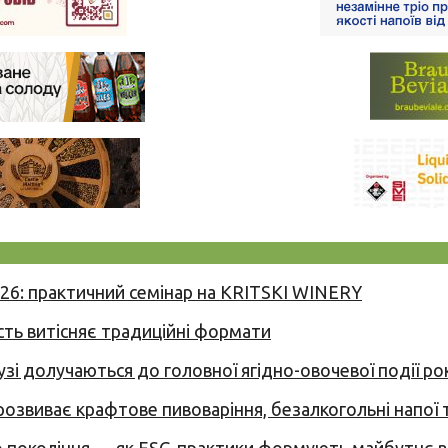
026: практичний семінар на KRITSKI WINERY
сть витісняє традиційні формати
узі долучаються до головної ягідно-овочевої події ро
 розвиває крафтове пивоваріння, безалкогольні напої 