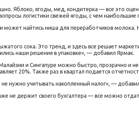
шно. Яблоко, ягоды, мед, кондитерка — все это оце
вопросы логистики свежей ягоды, с чем наибольшие
 может найтись ниша для переработчиков молока. Н
ыжатого сока. Это тренд, и здесь все решает маркет
ились наши решения в упаковке», — добавил Ярмак.
 Малайзии и Сингапуре можно быстро, прозрачно и н
ставляет 20%. Также раз в квартал подается отчетнос
 не нужно учитывать накопленный налог», — добавил
же не держит своего бухгалтера — все можно отдать