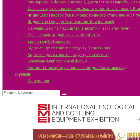
Міжнародний Форум пивоварів, дистиляторів і виробників н
Успішне садівництво і переробка: технології та інновації. В
Ягідництво і переробка в умовах воєнного стану: вчимося п
Ягідництво і переробка: технології та інновації
Овочівництво та ягідництво: відкритий і закритий ґрунт
Успішне виноградарство і виноробство
Винний клуб «Галерея»
Від землі до готового продукту (зерняткові)
Від землі до готового продукту (кісточкові)
Всеукраїнський горіховий форум
Конгрес із заморожування та холодної логістики ягід
Журнали
Усі журнали