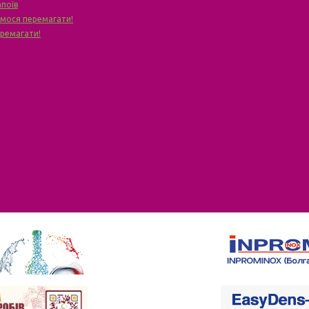
апоїв
чимося перемагати!
еремагати!