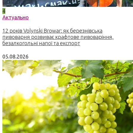
4
Актуально
12 років Volynski Browar: як березнівська
пивоварня розвиває крафтове пивоваріння,
безалкогольні напої та експорт
05.08.2026