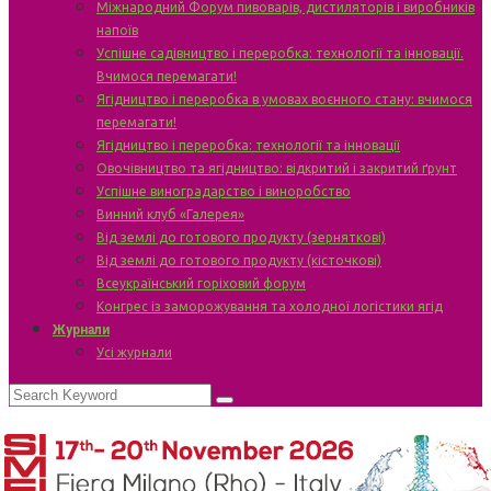
Міжнародний Форум пивоварів, дистиляторів і виробників
напоїв
Успішне садівництво і переробка: технології та інновації.
Вчимося перемагати!
Ягідництво і переробка в умовах воєнного стану: вчимося
перемагати!
Ягідництво і переробка: технології та інновації
Овочівництво та ягідництво: відкритий і закритий ґрунт
Успішне виноградарство і виноробство
Винний клуб «Галерея»
Від землі до готового продукту (зерняткові)
Від землі до готового продукту (кісточкові)
Всеукраїнський горіховий форум
Конгрес із заморожування та холодної логістики ягід
Журнали
Усі журнали