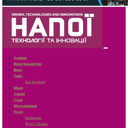
Новини
Виноградарство
Вино
Пиво
Що на крані
Міцні
Сидри
Соки
Медоваріння
Події
Календар
Фото / Відео