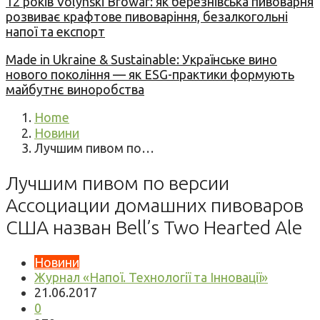
12 років Volynski Browar: як березнівська пивоварня
розвиває крафтове пивоваріння, безалкогольні
напої та експорт
Made in Ukraine & Sustainable: Українське вино
нового покоління — як ESG-практики формують
майбутнє виноробства
Home
Новини
Лучшим пивом по…
Лучшим пивом по версии
Ассоциации домашних пивоваров
США назван Bell’s Two Hearted Ale
Новини
Журнал «Напої. Технології та Інновації»
21.06.2017
0