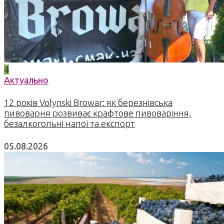
4
Актуально
12 років Volynski Browar: як березнівська
пивоварня розвиває крафтове пивоваріння,
безалкогольні напої та експорт
05.08.2026