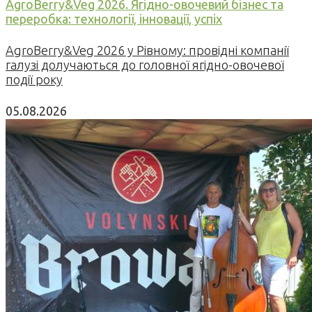
AgroBerry&Veg 2026. Ягідно-овочевий бізнес та
переробка: технології, інновації, успіх
AgroBerry&Veg 2026 у Рівному: провідні компанії
галузі долучаються до головної ягідно-овочевої
події року
05.08.2026