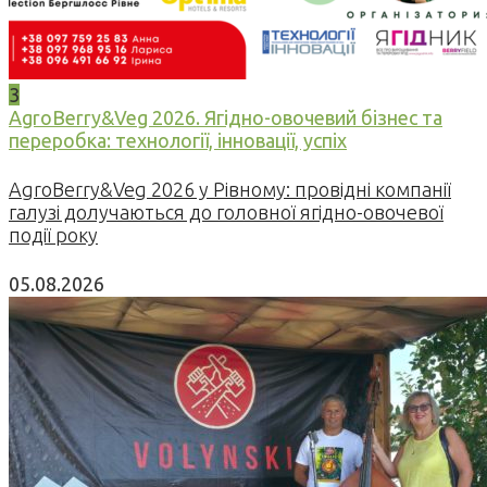
3
AgroBerry&Veg 2026. Ягідно-овочевий бізнес та
переробка: технології, інновації, успіх
AgroBerry&Veg 2026 у Рівному: провідні компанії
галузі долучаються до головної ягідно-овочевої
події року
05.08.2026