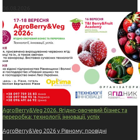
06.08.2026
AgroBerry&Veg 2026. Ягідно-овочевий бізнес та
переробка: технології, інновації, успіх
AgroBerry&Veg 2026 у Рівному: провідні