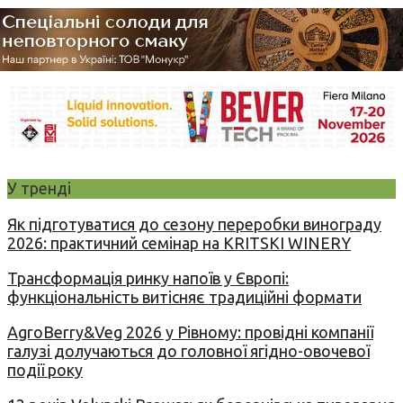
У тренді
Як підготуватися до сезону переробки винограду
2026: практичний семінар на KRITSKI WINERY
Трансформація ринку напоїв у Європі:
функціональність витісняє традиційні формати
AgroBerry&Veg 2026 у Рівному: провідні компанії
галузі долучаються до головної ягідно-овочевої
події року