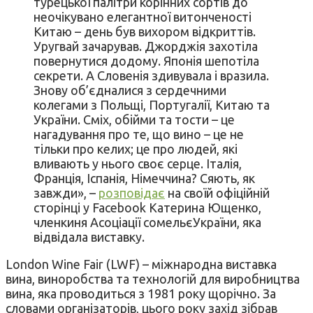
турецької палітри корінних сортів до
неочікувано елегантної витонченості
Китаю – день був вихором відкриттів.
Уругвай зачарував. Джорджія захотіла
повернутися додому. Японія шепотіла
секрети. А Словенія здивувала і вразила.
Знову об’єдналися з сердечними
колегами з Польщі, Португалії, Китаю та
України. Сміх, обійми та тости – це
нагадування про те, що вино – це не
тільки про келих; це про людей, які
вливають у нього своє серце. Італія,
Франція, Іспанія, Німеччина? Сяють, як
завжди», –
розповідає
на своїй офіційній
сторінці у Facebook Катерина Ющенко,
членкиня Асоціації сомельєУкраїни, яка
відвідала виставку.
London Wine Fair (LWF) – міжнародна виставка
вина, виноробства та технологій для виробництва
вина, яка проводиться з 1981 року щорічно. За
словами організаторів, цього року захід зібрав