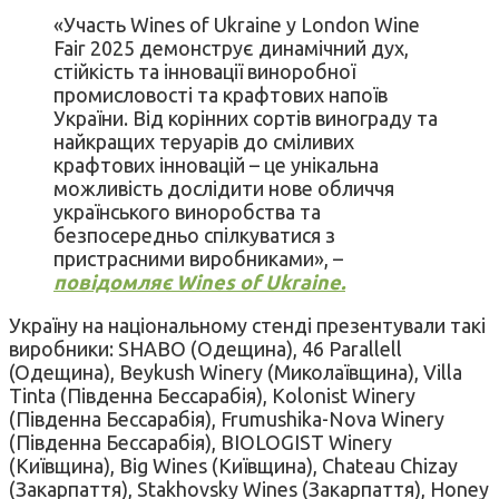
«Участь Wines of Ukraine у London Wine
Fair 2025 демонструє динамічний дух,
стійкість та інновації виноробної
промисловості та крафтових напоїв
України. Від корінних сортів винограду та
найкращих теруарів до сміливих
крафтових інновацій – це унікальна
можливість дослідити нове обличчя
українського виноробства та
безпосередньо спілкуватися з
пристрасними виробниками», –
повідомляє Wines of Ukraine.
Україну на національному стенді презентували такі
виробники: SHABO (Одещина), 46 Parallell
(Oдещина), Beykush Winery (Миколаївщина), Villa
Tinta (Південна Бессарабія), Kolonist Winery
(Південна Бессарабія), Frumushika-Nova Winery
(Південна Бессарабія), BIOLOGIST Winery
(Kиївщина), Big Wines (Kиївщина), Chateau Chizay
(Закарпаття), Stakhovsky Wines (Закарпаття), Honey