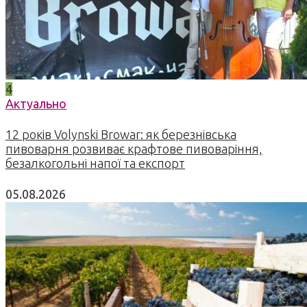
4
Актуально
12 років Volynski Browar: як березнівська
пивоварня розвиває крафтове пивоваріння,
безалкогольні напої та експорт
05.08.2026