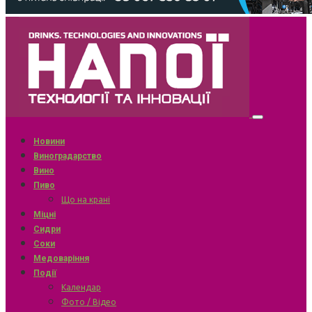
Новини
Виноградарство
Вино
Пиво
Що на крані
Міцні
Сидри
Соки
Медоваріння
Події
Календар
Фото / Відео