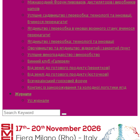
Міжнародний Форум пивоварів, дистиляторів і виробників
напоїв
Успішне садівництво і переробка: технології та інновації.
Вчимося перемагати!
Ягідництво і переробка в умовах воєнного стану: вчимося
перемагати!
Ягідництво і переробка: технології та інновації
Овочівництво та ягідництво: відкритий і закритий ґрунт
Успішне виноградарство і виноробство
Винний клуб «Галерея»
Від землі до готового продукту (зерняткові)
Від землі до готового продукту (кісточкові)
Всеукраїнський горіховий форум
Конгрес із заморожування та холодної логістики ягід
Журнали
Усі журнали