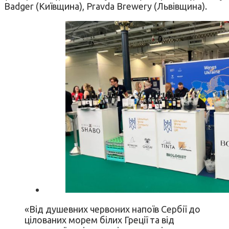
Badger (Kиївщина), Pravda Brewery (Львівщина).
«Від душевних червоних напоїв Сербії до
цілованих морем білих Греції та від