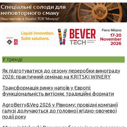
У тренді
Як підготуватися до сезону переробки винограду
2026: практичний семінар на KRITSKI WINERY
Трансформація ринку напоїв у Європі:
функціональність витісняє традиційні формати
AgroBerry&Veg 2026 у Рівному: провідні компанії
галузі долучаються до головної ягідно-овочевої
події року