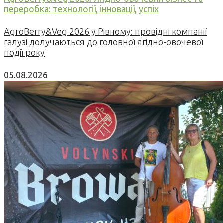
переробка: технології, інновації, успіх
AgroBerry&Veg 2026 у Рівному: провідні компанії
галузі долучаються до головної ягідно-овочевої
події року
05.08.2026