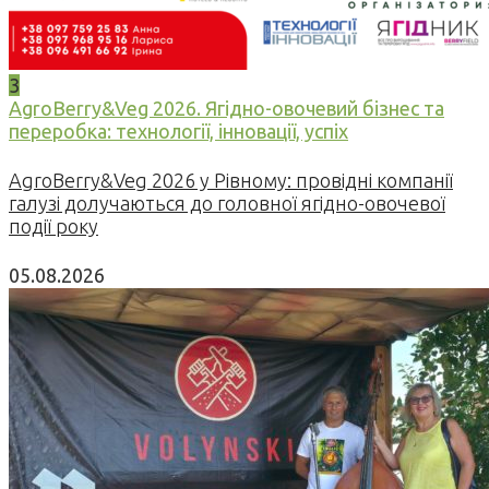
3
AgroBerry&Veg 2026. Ягідно-овочевий бізнес та
переробка: технології, інновації, успіх
AgroBerry&Veg 2026 у Рівному: провідні компанії
галузі долучаються до головної ягідно-овочевої
події року
05.08.2026