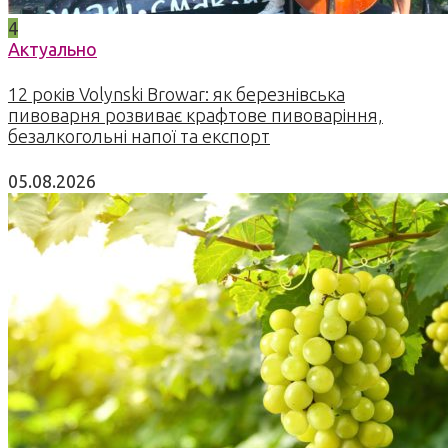
4
Актуально
12 років Volynski Browar: як березнівська
пивоварня розвиває крафтове пивоваріння,
безалкогольні напої та експорт
05.08.2026