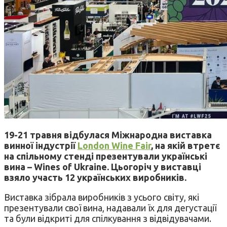
19-21 травня відбулася Міжнародна виставка
винної індустрії
London Wine Fair
, на якій втретє
на спільному стенді презентували українські
вина – Wines of Ukraine. Цьогоріч у виставці
взяло участь 12 українських виробників.
Виставка зібрала виробників з усього світу, які
презентували свої вина, надавали їх для дегустації
та були відкриті для спілкування з відвідувачами.