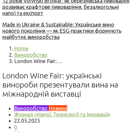
12 років Volynski Browar: як березнівська пивоварня
розвиває крафтове пивоваріння, безалкогольні
напої та експорт
Made in Ukraine & Sustainable: Українське вино
нового покоління — як ESG-практики формують
майбутнє виноробства
Home
Виноробство
London Wine Fair:…
London Wine Fair: українські
винороби презентували вина на
міжнародній виставці
Виноробство
Новини
Журнал «Напої. Технології та Інновації»
22.05.2025
0