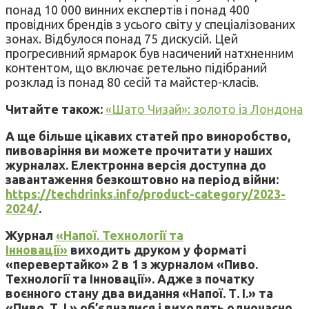
понад 10 000 винних експертів і понад 400
провідних брендів з усього світу у спеціалізованих
зонах. Відбулося понад 75 дискусій. Цей
прогресивний ярмарок був насичений натхненним
контентом, що включає ретельно підібраний
розклад із понад 80 сесій та майстер-класів.
Читайте також:
«Шато Чизай»: золото із Лондона
А ще більше цікавих статей про виноробство,
пивоваріння ви можете прочитати у наших
журналах. Електронна версія доступна до
завантаження безкоштовно на період війни:
https://techdrinks.info/product-category/2023-
2024/
.
Журнал
«Напої. Технології та
Інновації»
виходить друком у форматі
«перевертайко» 2 в 1 з журналом «Пиво.
Технології та Інновації». Адже з початку
воєнного стану два видання «Напої. Т. І.» та
«Пиво. Т. І.» об’єдналися і виходять одночасно.