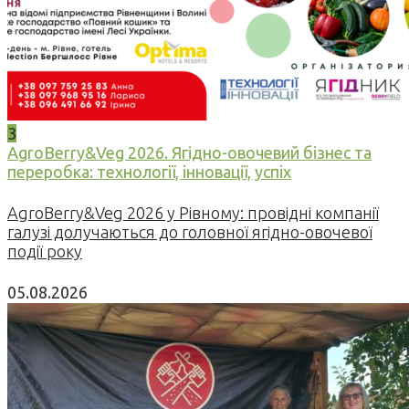
3
AgroBerry&Veg 2026. Ягідно-овочевий бізнес та
переробка: технології, інновації, успіх
AgroBerry&Veg 2026 у Рівному: провідні компанії
галузі долучаються до головної ягідно-овочевої
події року
05.08.2026