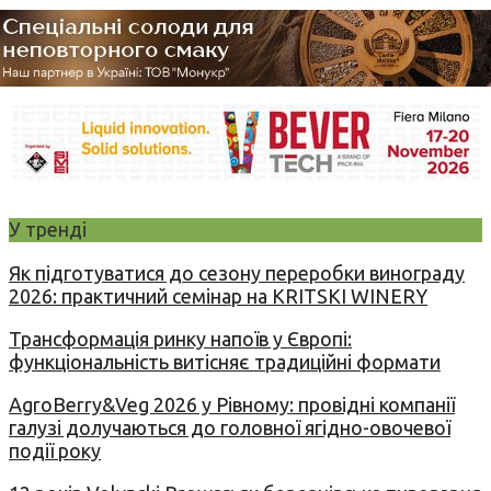
У тренді
Як підготуватися до сезону переробки винограду
2026: практичний семінар на KRITSKI WINERY
Трансформація ринку напоїв у Європі:
функціональність витісняє традиційні формати
AgroBerry&Veg 2026 у Рівному: провідні компанії
галузі долучаються до головної ягідно-овочевої
події року