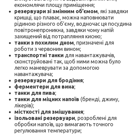
економлячи площу приміщення;
резервуари зі змінним об’ємом
, які завдяки
кришці, що плаває, можна наповнювати
рідиною різного об’єму, водночас ця посудина
повітронепроникна, завдяки чому напій
захищений від потрапляння кисню;
танки з похилим дном
, призначені для
роботи з червоним вином;
транспортні танки
для навантажувачів,
сконструйовані так, щоб ними можна було
легко маневрувати за допомогою
навантажувача;
резервуари для бродіння
;
ферментери для вина
;
танки для пива
;
танки для міцних напоїв
(бренді, джину,
лікерів);
місткості для змішування
;
ізольовані резервуари
, розроблені для
обробки напоїв, що вимагають точного
регулювання температури;