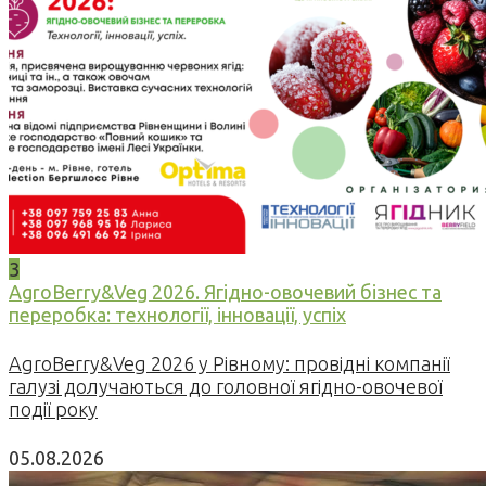
3
AgroBerry&Veg 2026. Ягідно-овочевий бізнес та
переробка: технології, інновації, успіх
AgroBerry&Veg 2026 у Рівному: провідні компанії
галузі долучаються до головної ягідно-овочевої
події року
05.08.2026