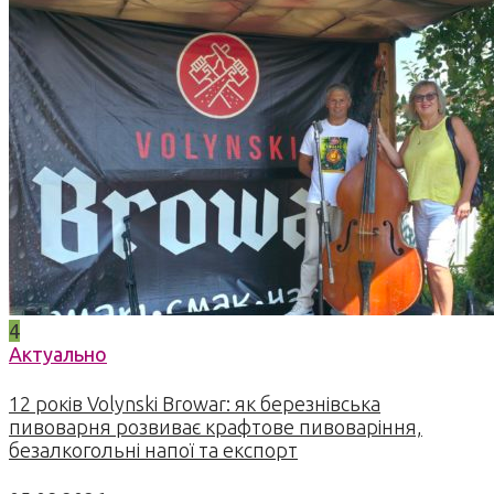
4
Актуально
12 років Volynski Browar: як березнівська
пивоварня розвиває крафтове пивоваріння,
безалкогольні напої та експорт