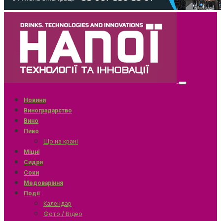
Новини
Виноградарство
Вино
Пиво
Що на крані
Міцні
Сидри
Соки
Медоваріння
Події
Календар
Фото / Відео