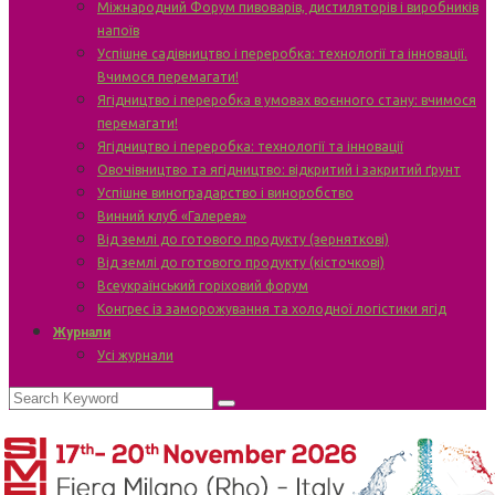
Міжнародний Форум пивоварів, дистиляторів і виробників
напоїв
Успішне садівництво і переробка: технології та інновації.
Вчимося перемагати!
Ягідництво і переробка в умовах воєнного стану: вчимося
перемагати!
Ягідництво і переробка: технології та інновації
Овочівництво та ягідництво: відкритий і закритий ґрунт
Успішне виноградарство і виноробство
Винний клуб «Галерея»
Від землі до готового продукту (зерняткові)
Від землі до готового продукту (кісточкові)
Всеукраїнський горіховий форум
Конгрес із заморожування та холодної логістики ягід
Журнали
Усі журнали