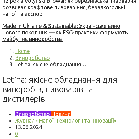
12 років Volynski Browar: як березнівська пивоварня
розвиває крафтове пивоваріння, безалкогольні
напої та експорт
Made in Ukraine & Sustainable: Українське вино
нового покоління — як ESG-практики формують
майбутнє виноробства
Home
Виноробство
Letina: якісне обладнання…
Letina: якісне обладнання для
виноробів, пивоварів та
дистилерів
Виноробство
Новини
Журнал «Напої. Технології та Інновації»
13.06.2024
0