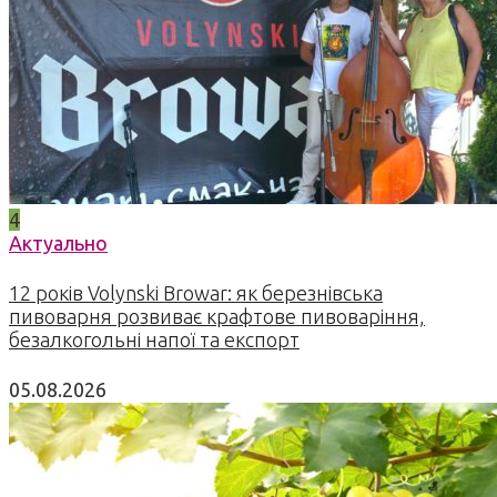
4
Актуально
12 років Volynski Browar: як березнівська
пивоварня розвиває крафтове пивоваріння,
безалкогольні напої та експорт
05.08.2026