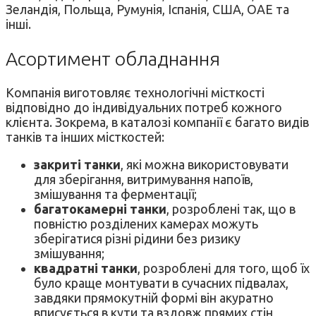
Зеландія, Польща, Румунія, Іспанія, США, ОАЕ та
інші.
Асортимент обладнання
Компанія виготовляє технологічні місткості
відповідно до індивідуальних потреб кожного
клієнта. Зокрема, в каталозі компанії є багато видів
танків та інших місткостей:
закриті танки
, які можна використовувати
для зберігання, витримування напоїв,
змішування та ферментації;
багатокамерні танки
, розроблені так, що в
повністю розділених камерах можуть
зберігатися різні рідини без ризику
змішування;
квадратні танки
, розроблені для того, щоб їх
було краще монтувати в сучасних підвалах,
завдяки прямокутній формі він акуратно
вписується в кути та вздовж прямих стін,